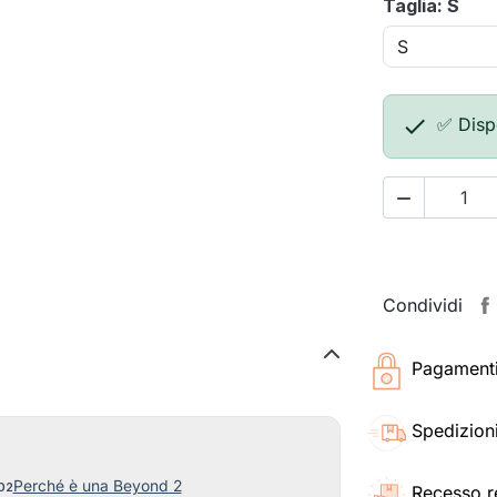
Taglia: S

✅ Disp

Condividi
Pagamenti 
Spedizioni
Perché è una Beyond 2
Recesso r