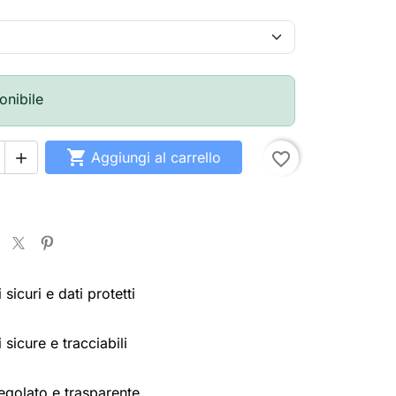
onibile

Aggiungi al carrello
favorite_border

sicuri e dati protetti
 sicure e tracciabili
egolato e trasparente