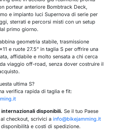
con porteur anteriore Bombtrack Deck,
o e impianto luci Supernova di serie per
ggi, sterrati e percorsi misti con un setup
dal primo giorno.
bbina geometria stabile, trasmissione
1 e ruote 27.5” in taglia S per offrire una
ata, affidabile e molto sensata a chi cerca
 da viaggio off-road, senza dover costruire il
acquisto.
questa ultima S?
a verifica rapida di taglia e fit:
ming.it
internazionali disponibili.
Se il tuo Paese
se
l checkout, scrivici a
info@bikejamming.it
 disponibilità e costi di spedizione.