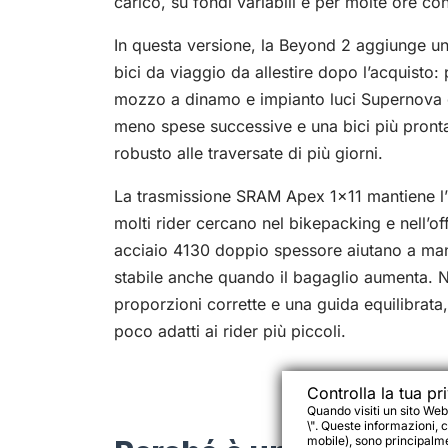
carico, su fondi variabili e per molte ore co
In questa versione, la Beyond 2 aggiunge un
bici da viaggio da allestire dopo l’acquisto
mozzo a dinamo e impianto luci Supernova g
meno spese successive e una bici più pront
robusto alle traversate di più giorni.
La trasmissione SRAM Apex 1x11 mantiene l’
molti rider cercano nel bikepacking e nell’off
acciaio 4130 doppio spessore aiutano a man
stabile anche quando il bagaglio aumenta. Ne
proporzioni corrette e una guida equilibrata
poco adatti ai rider più piccoli.
Controlla la tua pr
Quando visiti un sito Web
\". Queste informazioni, c
mobile), sono principalmen