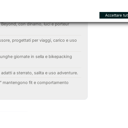
2
Accettare tut
a Beyond, con dinamo, luci e porteur
ssore, progettati per viaggi, carico e uso
unghe giornate in sella e bikepacking
datti a sterrato, salita e uso adventure.
27.5” mantengono fit e comportamento