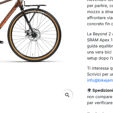
per partire, 
mozzo a dinam
affrontare via
concreto fin 
La Beyond 2 a
SRAM Apex 1×1
guida equilibr
una vera bici
setup dopo l’
Ti interessa 
Scrivici per un
info@bikejam
Spedizioni 
🌍
search
non compare a
per verificare