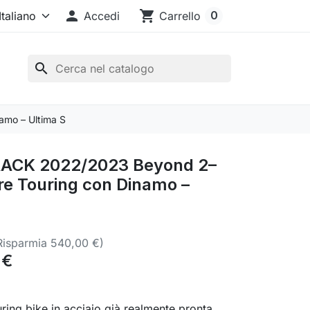

shopping_cart
0
Accedi
Carrello
search
mo – Ultima S
CK 2022/2023 Beyond 2–
e Touring con Dinamo –
Risparmia 540,00 €)
 €
ring bike in acciaio già realmente pronta