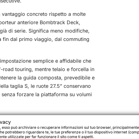
nsecutive.
 vantaggio concreto rispetto a molte
: porteur anteriore Bombtrack Deck,
ià di serie. Significa meno modifiche,
a fin dal primo viaggio, dal commuting
impostazione semplice e affidabile che
-road touring, mentre telaio e forcella in
tenere la guida composta, prevedibile e
lla taglia S, le ruote 27.5” conservano
, senza forzare la piattaforma su volumi
ivacy
, esso può archiviare o recuperare informazioni sul tuo browser, principalmente
he potrebbero riguardare te, le tue preferenze o il tuo dispositivo internet (compu
te utilizzate per far funzionare il sito come ti aspetti.