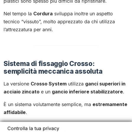
plastici sono spesso più difficili da ripristinare.
Nel tempo la
Cordura
sviluppa inoltre un aspetto
tecnico “vissuto”, molto apprezzato da chi utilizza
l’attrezzatura per anni.
Sistema di fissaggio Crosso:
semplicità meccanica assoluta
La versione
Crosso System
utilizza
ganci superiori in
acciaio zincato
e un
gancio inferiore stabilizzatore
.
È un sistema volutamente semplice, ma
estremamente
affidabile
.
Controlla la tua privacy
Caratteristiche principali