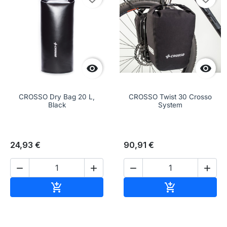


CROSSO Dry Bag 20 L,
CROSSO Twist 30 Crosso
Black
System
24,93 €
90,91 €




Aggiungi al carrello
Aggiungi al c

