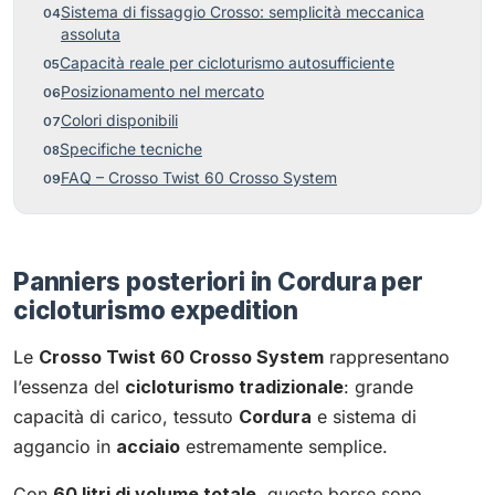
Sistema di fissaggio Crosso: semplicità meccanica
assoluta
Capacità reale per cicloturismo autosufficiente
Posizionamento nel mercato
Colori disponibili
Specifiche tecniche
FAQ – Crosso Twist 60 Crosso System
Panniers posteriori in Cordura per
cicloturismo expedition
Le
Crosso Twist 60 Crosso System
rappresentano
l’essenza del
cicloturismo tradizionale
: grande
capacità di carico, tessuto
Cordura
e sistema di
aggancio in
acciaio
estremamente semplice.
Con
60 litri di volume totale
, queste borse sono