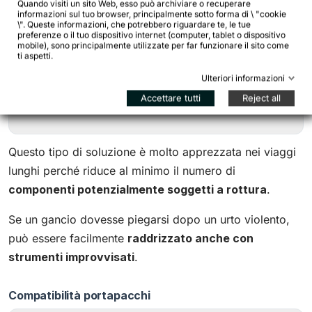
Quando visiti un sito Web, esso può archiviare o recuperare
informazioni sul tuo browser, principalmente sotto forma di \ "cookie
\". Queste informazioni, che potrebbero riguardare te, le tue
preferenze o il tuo dispositivo internet (computer, tablet o dispositivo
ganci superiori in acciaio
mobile), sono principalmente utilizzate per far funzionare il sito come
ti aspetti.
struttura meccanica minimale
Ulteriori informazioni
stabilità elevata anche con carichi pesanti
Accettare tutti
Reject all
facilità di manutenzione
Questo tipo di soluzione è molto apprezzata nei viaggi
lunghi perché riduce al minimo il numero di
componenti potenzialmente soggetti a rottura
.
Se un gancio dovesse piegarsi dopo un urto violento,
può essere facilmente
raddrizzato anche con
strumenti improvvisati
.
Compatibilità portapacchi