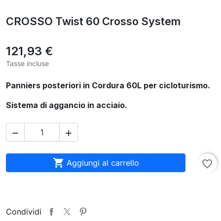
CROSSO Twist 60 Crosso System
121,93 €
Tasse incluse
Panniers posteriori in Cordura 60L per cicloturismo.
Sistema di aggancio in acciaio.



Aggiungi al carrello
favorite_border
Condividi