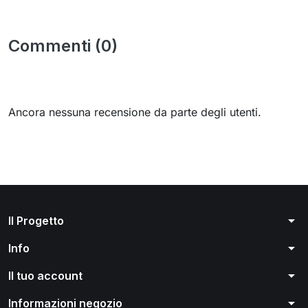
Commenti (0)
Ancora nessuna recensione da parte degli utenti.
arrow_drop_down
Il Progetto
arrow_drop_down
Info
arrow_drop_down
Il tuo account
arrow_drop_down
Informazioni negozio