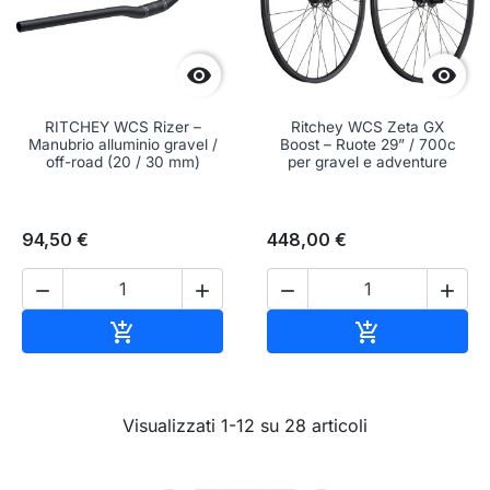


RITCHEY WCS Rizer –
Ritchey WCS Zeta GX
Manubrio alluminio gravel /
Boost – Ruote 29” / 700c
off-road (20 / 30 mm)
per gravel e adventure
94,50 €
448,00 €




Aggiungi al carrello
Aggiungi al c


Visualizzati 1-12 su 28 articoli