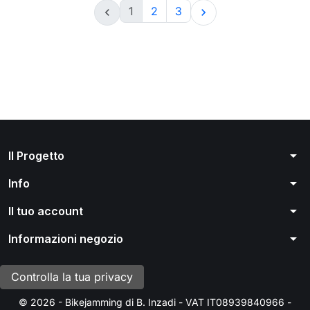
1
2
3


arrow_drop_down
Il Progetto
arrow_drop_down
Info
arrow_drop_down
Il tuo account
arrow_drop_down
Informazioni negozio
Controlla la tua privacy
© 2026 - Bikejamming di B. Inzadi - VAT IT08939840966 -