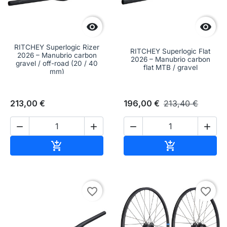


RITCHEY Superlogic Rizer
RITCHEY Superlogic Flat
2026 – Manubrio carbon
2026 – Manubrio carbon
gravel / off-road (20 / 40
flat MTB / gravel
mm)
213,00 €
196,00 €
213,40 €




Aggiungi al carrello
Aggiungi al c


favorite_border
favorite_border