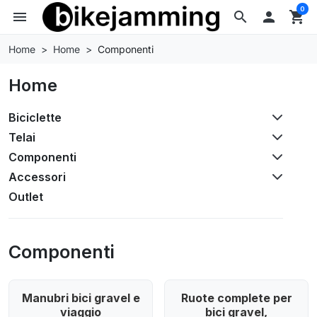
0
menu
search

shopping_cart
Home
Home
Componenti
Home
Biciclette
Telai
Componenti
Accessori
Outlet
Componenti
Manubri bici gravel e
Ruote complete per
viaggio
bici gravel,