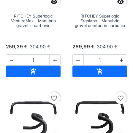


RITCHEY Superlogic
RITCHEY Superlogic
VentureMax – Manubrio
ErgoMax – Manubrio
gravel in carbonio
gravel comfort in carbonio
259,39 €
304,90 €
269,99 €
304,90 €




Aggiungi al carrello
Aggiungi al c


favorite_border
favorite_border