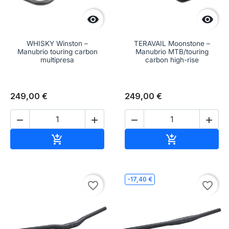


WHISKY Winston –
TERAVAIL Moonstone –
Manubrio touring carbon
Manubrio MTB/touring
multipresa
carbon high-rise
249,00 €
249,00 €




Aggiungi al carrello
Aggiungi al c


-17,40 €
favorite_border
favorite_border