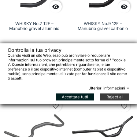


WHISKY No.7 12F –
WHISKY No.9 12F –
Manubrio gravel alluminio
Manubrio gravel carbonio
Controlla la tua privacy
279,00 €
Quando visiti un sito Web, esso può archiviare o recuperare
informazioni sul tuo browser, principalmente sotto forma di \ "cookie
99,00 €
\". Queste informazioni, che potrebbero riguardare te, le tue


preferenze o il tuo dispositivo internet (computer, tablet o dispositivo
mobile), sono principalmente utilizzate per far funzionare il sito come
Aggiungi al c

Vedi dettagli
ti aspetti.
Ulteriori informazioni
Accettare tutti
Reject all
favorite_border
favorite_border