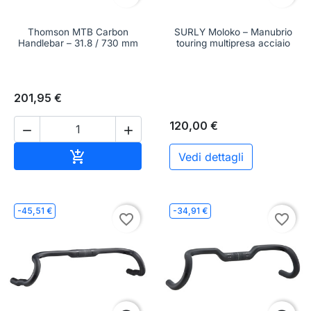
Thomson MTB Carbon
SURLY Moloko – Manubrio
Handlebar – 31.8 / 730 mm
touring multipresa acciaio
201,95 €
120,00 €


Aggiungi al carrello

Vedi dettagli
-45,51 €
-34,91 €
favorite_border
favorite_border