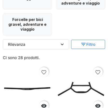
adventure e viaggio
Forcelle per bici
gravel, adventure e
viaggio
expand_more
filter_list
Rilevanza
Filtro
Ci sono 28 prodotti.
favorite_border
favorite_border

