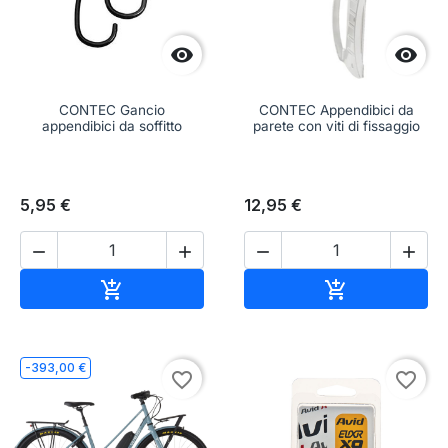


CONTEC Gancio
CONTEC Appendibici da
appendibici da soffitto
parete con viti di fissaggio
5,95 €
12,95 €




Aggiungi al carrello
Aggiungi al c


-393,00 €
favorite_border
favorite_border