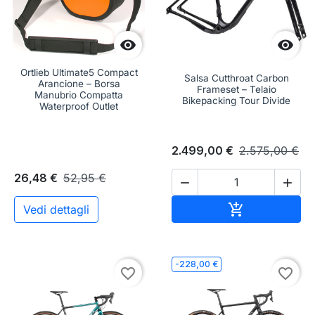


Ortlieb Ultimate5 Compact
Salsa Cutthroat Carbon
Arancione – Borsa
Frameset – Telaio
Manubrio Compatta
Bikepacking Tour Divide
Waterproof Outlet
2.499,00 €
2.575,00 €
26,48 €
52,95 €


Aggiungi al c

Vedi dettagli
-228,00 €
favorite_border
favorite_border