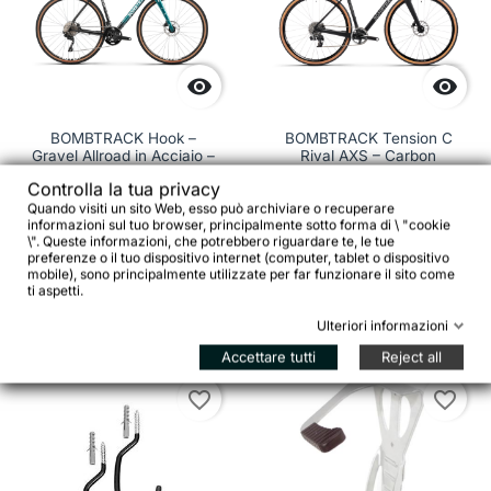


BOMBTRACK Hook –
BOMBTRACK Tension C
Gravel Allroad in Acciaio –
Rival AXS – Carbon
Metallic Teal / Black Fade
Cyclocross Race Bike
Controlla la tua privacy
Quando visiti un sito Web, esso può archiviare o recuperare
informazioni sul tuo browser, principalmente sotto forma di \ "cookie
\". Queste informazioni, che potrebbero riguardare te, le tue
2.496,00 €
4.321,00 €
4.549,00 €
preferenze o il tuo dispositivo internet (computer, tablet o dispositivo
mobile), sono principalmente utilizzate per far funzionare il sito come
ti aspetti.
Vedi dettagli
Vedi dettagli
Ulteriori informazioni
Accettare tutti
Reject all
favorite_border
favorite_border