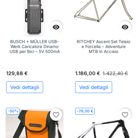


BUSCH + MÜLLER USB-
RITCHEY Ascent Set Telaio
Werk Caricatore Dinamo
e Forcella – Adventure
USB per Bici – 5V 500mA
MTB in Acciaio
129,88 €
1.186,00 €
1.422,40 €
Vedi dettagli
Vedi dettagli
-50%
-76,00 €
favorite_border
favorite_border