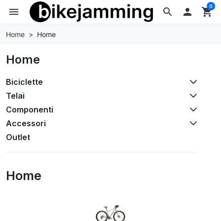
0
menu
search

shopping_cart
Home
Home
Home
Biciclette
Telai
Componenti
Accessori
Outlet
Home