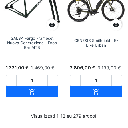


SALSA Fargo Frameset
GENESIS Smithfield - E-
Nuova Generazione – Drop
Bike Urban
Bar MTB
1.331,00 €
1.469,00 €
2.806,00 €
3.199,00 €




Aggiungi al carrello
Aggiungi al c


Visualizzati 1-12 su 279 articoli