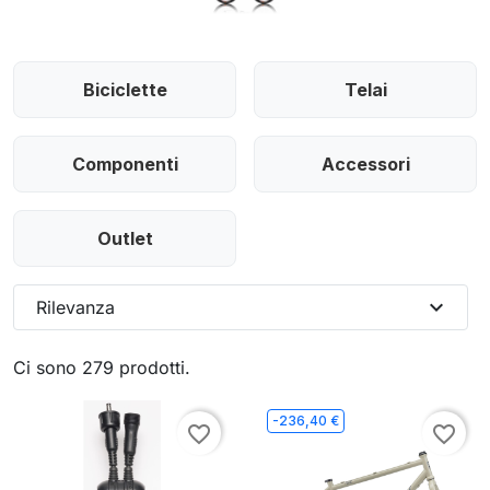
Biciclette
Telai
Componenti
Accessori
Outlet
expand_more
Rilevanza
Ci sono 279 prodotti.
-236,40 €
favorite_border
favorite_border