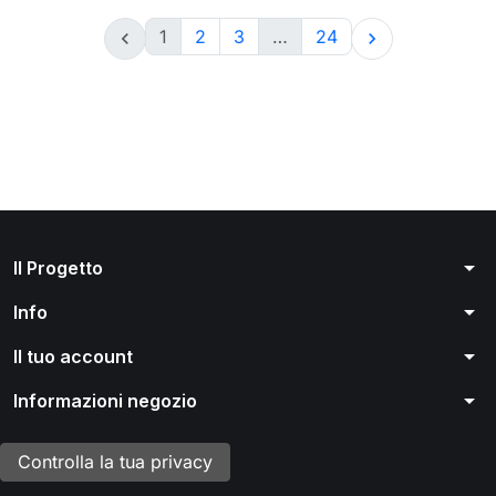
1
2
3
…
24


arrow_drop_down
Il Progetto
arrow_drop_down
Info
arrow_drop_down
Il tuo account
arrow_drop_down
Informazioni negozio
Controlla la tua privacy