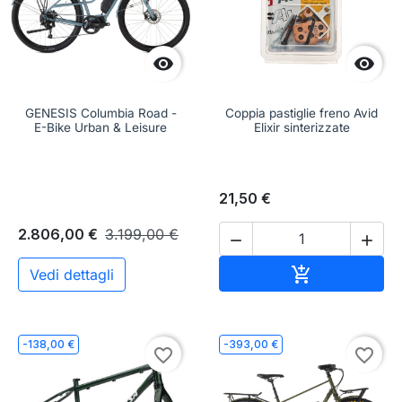


GENESIS Columbia Road -
Coppia pastiglie freno Avid
E-Bike Urban & Leisure
Elixir sinterizzate
21,50 €
2.806,00 €
3.199,00 €


Aggiungi al c

Vedi dettagli
-138,00 €
-393,00 €
favorite_border
favorite_border