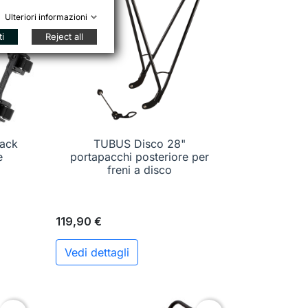
Ulteriori informazioni
ti
Reject all
Rack
TUBUS Disco 28"

Anteprima
e
portapacchi posteriore per
freni a disco
119,90 €
Vedi dettagli
ungi al carrello