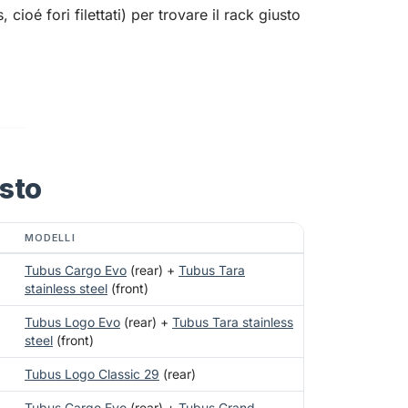
cioé fori filettati) per trovare il rack giusto
usto
MODELLI
Tubus Cargo Evo
(rear) +
Tubus Tara
stainless steel
(front)
Tubus Logo Evo
(rear) +
Tubus Tara stainless
steel
(front)
Tubus Logo Classic 29
(rear)
Tubus Cargo Evo
(rear) +
Tubus Grand