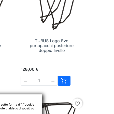
TUBUS Logo Evo

Anteprima
e
portapacchi posteriore
doppio livello
128,00 €



Aggiungi al carrello
favorite_border
favorite_border
 sotto forma di \ "cookie
ter, tablet o dispositivo