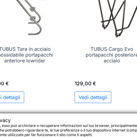
TUBUS Tara in acciaio
TUBUS Cargo Evo

Anteprima

Anteprima
nossidabile portapacchi
portapacchi posterior
anteriore lowrider
acciaio
00 €
129,00 €
i dettagli
Vedi dettagli
ivacy
favorite_border
, esso può archiviare o recuperare informazioni sul tuo browser, principalmente
he potrebbero riguardare te, le tue preferenze o il tuo dispositivo internet (compu
te utilizzate per far funzionare il sito come ti aspetti.