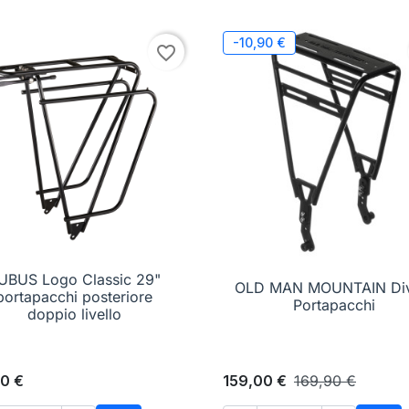
-10,90 €
favorite_border
UBUS Logo Classic 29"

Anteprima
OLD MAN MOUNTAIN Div

Anteprima
portapacchi posteriore
Portapacchi
doppio livello
00 €
159,00 €
169,90 €