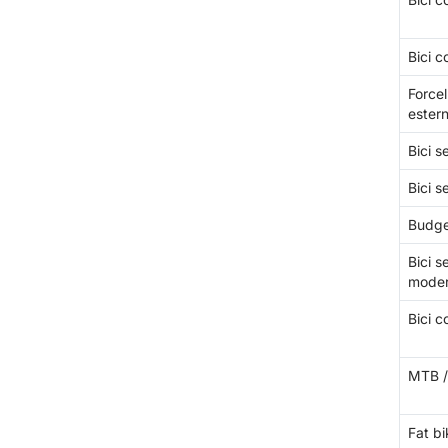
Bici c
Forcel
ester
Bici s
Bici s
Budge
Bici s
moder
Bici 
MTB / 
Fat bi