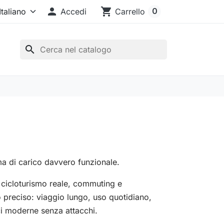

shopping_cart
0
Accedi
Carrello
search
ema di carico davvero funzionale.
er cicloturismo reale, commuting e
o preciso: viaggio lungo, uso quotidiano,
ci moderne senza attacchi.