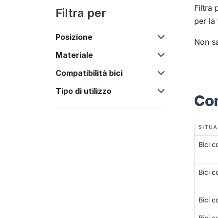
Filtra
Filtra per
per la 
Posizione
Non sa
Materiale
Compatibilità bici
Tipo di utilizzo
Com
SITUA
Bici c
Bici c
Bici c
Bici c