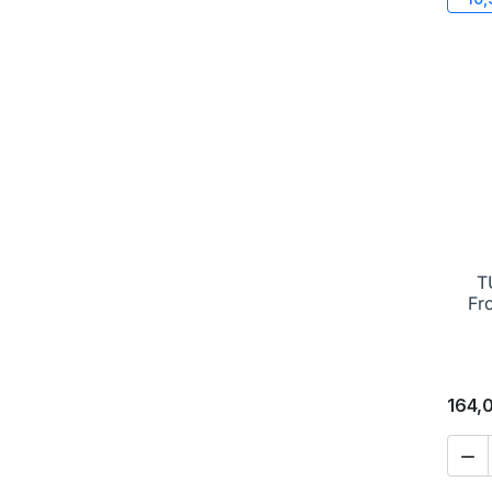
T
Fr
164,
