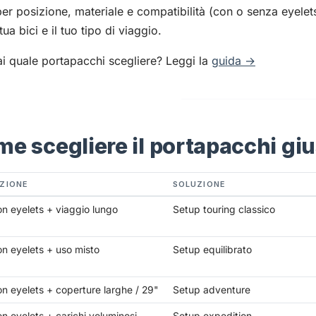
 per posizione, materiale e compatibilità (con o senza eyelets, 
tua bici e il tuo tipo di viaggio.
i quale portapacchi scegliere? Leggi la
guida →
e scegliere il portapacchi gi
ZIONE
SOLUZIONE
on eyelets + viaggio lungo
Setup touring classico
on eyelets + uso misto
Setup equilibrato
on eyelets + coperture larghe / 29"
Setup adventure
on eyelets + carichi voluminosi
Setup expedition