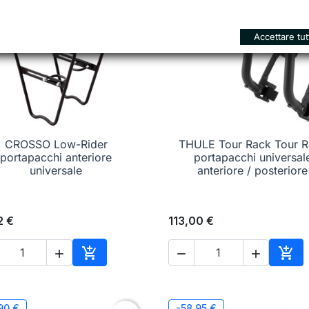
Accettare tut
CROSSO Low-Rider
THULE Tour Rack Tour 

Anteprima

Anteprima
portapacchi anteriore
portapacchi universal
universale
anteriore / posteriore
2 €
113,00 €





Aggiungi al carrello
Aggi
90 €
-58,95 €