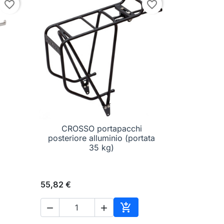
favorite_border
favorite_border
CROSSO portapacchi

Anteprima
posteriore alluminio (portata
35 kg)
55,82 €



ungi al carrello
Aggiungi al carrello