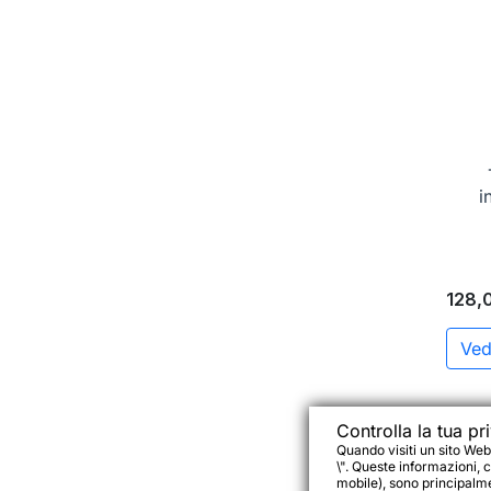
i
128,
Ved
Controlla la tua pr
Quando visiti un sito Web
\". Queste informazioni, c
mobile), sono principalmen