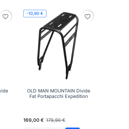
-10,90 €
favorite_border
favorite_border
ide
OLD MAN MOUNTAIN Divide

Anteprima
Fat Portapacchi Expedition
169,00 €
179,90 €