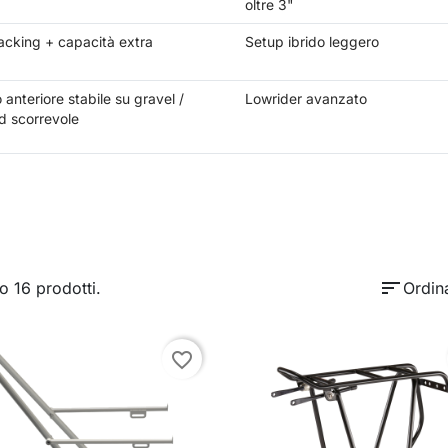
oltre 3"
acking + capacità extra
Setup ibrido leggero
 anteriore stabile su gravel /
Lowrider avanzato
d scorrevole
sort
o 16 prodotti.
Ordin
favorite_border