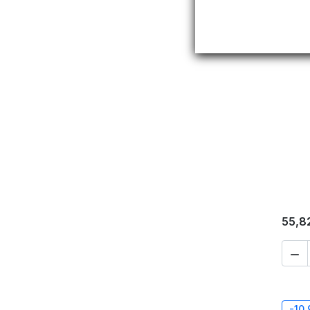
55,8

-10,