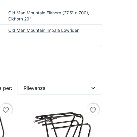
Old Man Mountain Elkhorn (27.5" o 700)
,
Elkhorn 29"
Old Man Mountain Impala Lowrider
expand_more
a per:
Rilevanza
favorite_border
favorite_border