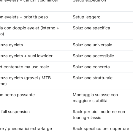
on eyelets + priorità peso
Setup leggero
la con doppio eyelet (interno +
Soluzione specifica
no)
enza eyelets
Soluzione universale
enza eyelets + vuoi lowrider
Soluzione accessibile
t contenuto ma uso reale
Soluzione concreta
enza eyelets (gravel / MTB
Soluzione strutturale
ne)
con perno passante
Montaggio su asse con
maggiore stabilità
full suspension
Rack per bici moderne non
touring-classic
ke / pneumatici extra-large
Rack specifico per coperture