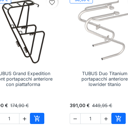
favorite_border
UBUS Grand Expedition
TUBUS Duo Titanium

Anteprima

Anteprima
ont portapacchi anteriore
portapacchi anteriore
con piattaforma
lowrider titanio
00 €
174,90 €
391,00 €
449,95 €





Aggiungi al carrello
Aggi