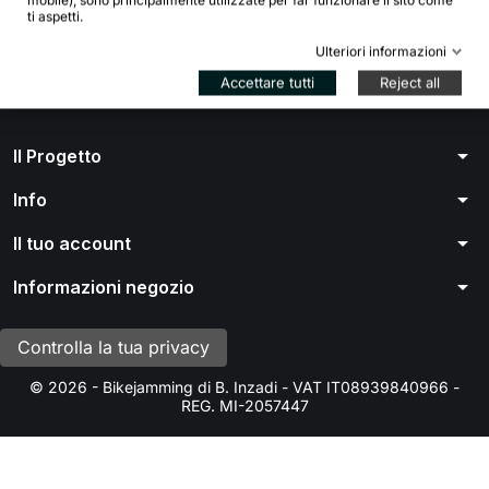
mobile), sono principalmente utilizzate per far funzionare il sito come
ti aspetti.
Ulteriori informazioni
Accettare tutti
Reject all
arrow_drop_down
Il Progetto
arrow_drop_down
Info
arrow_drop_down
Il tuo account
arrow_drop_down
Informazioni negozio
Controlla la tua privacy
© 2026 - Bikejamming di B. Inzadi - VAT IT08939840966 -
REG. MI-2057447