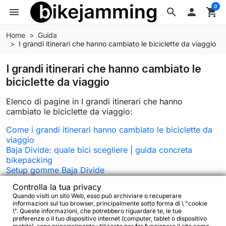
0
menu
search

shopping_cart
Home
Guida
I grandi itinerari che hanno cambiato le biciclette da viaggio
I grandi itinerari che hanno cambiato le
biciclette da viaggio
Elenco di pagine in I grandi itinerari che hanno
cambiato le biciclette da viaggio:
Come i grandi itinerari hanno cambiato le biciclette da
viaggio
Baja Divide: quale bici scegliere | guida concreta
bikepacking
Setup gomme Baja Divide
Tuscany Trail: quale bici scegliere (Gravel o MTB
Controlla la tua privacy
Hardtail?)
Quando visiti un sito Web, esso può archiviare o recuperare
Setup bici per il Tuscany Trail: pneumatici, rapporti,
informazioni sul tuo browser, principalmente sotto forma di \ "cookie
pressione e carico
\". Queste informazioni, che potrebbero riguardare te, le tue
preferenze o il tuo dispositivo internet (computer, tablet o dispositivo