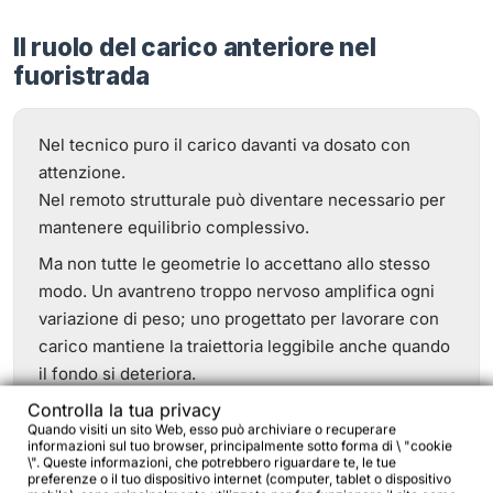
Il ruolo del carico anteriore nel
fuoristrada
Nel tecnico puro il carico davanti va dosato con
attenzione.
Nel remoto strutturale può diventare necessario per
mantenere equilibrio complessivo.
Ma non tutte le geometrie lo accettano allo stesso
modo. Un avantreno troppo nervoso amplifica ogni
variazione di peso; uno progettato per lavorare con
carico mantiene la traiettoria leggibile anche quando
il fondo si deteriora.
Controlla la tua privacy
Per approfondire quando e come ha senso caricare
Quando visiti un sito Web, esso può archiviare o recuperare
davanti, puoi leggere
Carico anteriore — Guida
.
informazioni sul tuo browser, principalmente sotto forma di \ "cookie
\". Queste informazioni, che potrebbero riguardare te, le tue
preferenze o il tuo dispositivo internet (computer, tablet o dispositivo