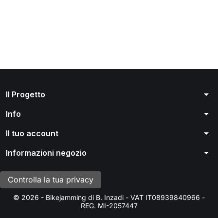
arrow_drop_down
Il Progetto
arrow_drop_down
Info
arrow_drop_down
Il tuo account
arrow_drop_down
Informazioni negozio
Controlla la tua privacy
© 2026 - Bikejamming di B. Inzadi - VAT IT08939840966 -
REG. MI-2057447