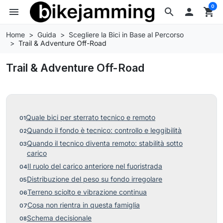
0
menu
search

shopping_cart
Home
Guida
Scegliere la Bici in Base al Percorso
Trail & Adventure Off-Road
Trail & Adventure Off-Road
Quale bici per sterrato tecnico e remoto
Quando il fondo è tecnico: controllo e leggibilità
Quando il tecnico diventa remoto: stabilità sotto
carico
Il ruolo del carico anteriore nel fuoristrada
Distribuzione del peso su fondo irregolare
Terreno sciolto e vibrazione continua
Cosa non rientra in questa famiglia
Schema decisionale