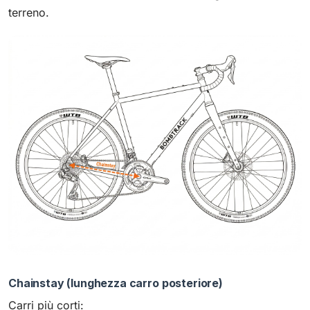
terreno.
Chainstay (lunghezza carro posteriore)
Carri più corti: