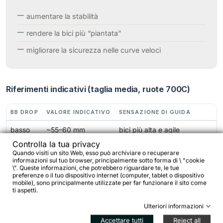
aumentare la stabilità
rendere la bici più “piantata”
migliorare la sicurezza nelle curve veloci
Riferimenti indicativi (taglia media, ruote 700C)
BB DROP
VALORE INDICATIVO
SENSAZIONE DI GUIDA
basso
~55–60 mm
bici più alta e agile
Controlla la tua privacy
medio
~60–70 mm
equilibrio tra stabilità e
Quando visiti un sito Web, esso può archiviare o recuperare
clearance
informazioni sul tuo browser, principalmente sotto forma di \ "cookie
\". Queste informazioni, che potrebbero riguardare te, le tue
preferenze o il tuo dispositivo internet (computer, tablet o dispositivo
elevato
~70–80 mm
baricentro basso e guida
mobile), sono principalmente utilizzate per far funzionare il sito come
molto stabile
ti aspetti.
Ulteriori informazioni
Accettare tutti
Reject all