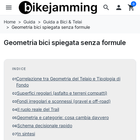
0
menu
search

shopping_cart
Home
Guida
Guida a Bici & Telai
Geometria bici spiegata senza formule
Geometria bici spiegata senza formule
INDICE
Correlazione tra Geometria del Telaio e Tipologia di
Fondo
Superfici regolari (asfalto e terreni compatti)
Fondi irregolari e sconnessi (gravel e off-road)
Il ruolo reale del Trail
Geometria e categorie: cosa cambia davvero
Schema decisionale rapido
In sintesi