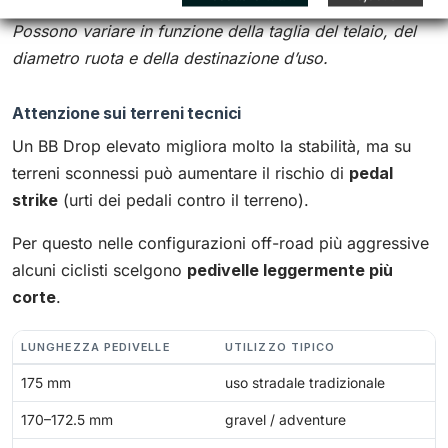
Nota: valori indicativi riferiti a telai di taglia media.
Possono variare in funzione della taglia del telaio, del
diametro ruota e della destinazione d’uso.
Attenzione sui terreni tecnici
Un BB Drop elevato migliora molto la stabilità, ma su
terreni sconnessi può aumentare il rischio di
pedal
strike
(urti dei pedali contro il terreno).
Per questo nelle configurazioni off-road più aggressive
alcuni ciclisti scelgono
pedivelle leggermente più
corte
.
LUNGHEZZA PEDIVELLE
UTILIZZO TIPICO
175 mm
uso stradale tradizionale
170–172.5 mm
gravel / adventure