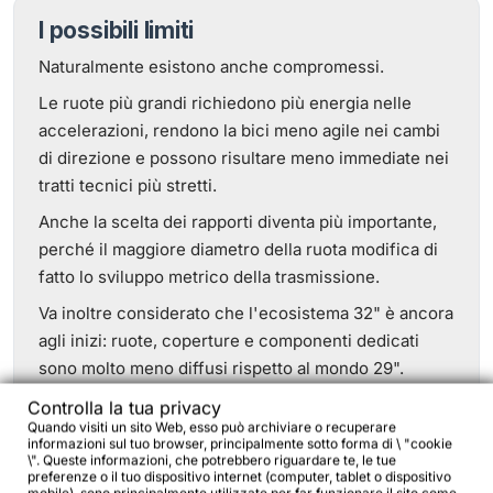
I possibili limiti
Naturalmente esistono anche compromessi.
Le ruote più grandi richiedono più energia nelle
accelerazioni, rendono la bici meno agile nei cambi
di direzione e possono risultare meno immediate nei
tratti tecnici più stretti.
Anche la scelta dei rapporti diventa più importante,
perché il maggiore diametro della ruota modifica di
fatto lo sviluppo metrico della trasmissione.
Va inoltre considerato che l'ecosistema 32" è ancora
agli inizi: ruote, coperture e componenti dedicati
sono molto meno diffusi rispetto al mondo 29".
E poi c'è l'aspetto estetico.
Controlla la tua privacy
Quando visiti un sito Web, esso può archiviare o recuperare
Le prime immagini della Fargo 32 colpiscono
informazioni sul tuo browser, principalmente sotto forma di \ "cookie
\". Queste informazioni, che potrebbero riguardare te, le tue
immediatamente anche chi è ormai abituato alle 29".
preferenze o il tuo dispositivo internet (computer, tablet o dispositivo