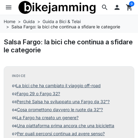
0
menu
search

shopping_cart
Home
Guida
Guida a Bici & Telai
Salsa Fargo: la bici che continua a sfidare le categorie
Salsa Fargo: la bici che continua a sfidare
le categorie
INDICE
La bici che ha cambiato il viaggio off-road
Fargo 29 o Fargo 32?
Perché Salsa ha sviluppato una Fargo da 32"?
Cosa promettono davvero le ruote da 32"?
La Fargo ha creato un genere?
Una piattaforma prima ancora che una bicicletta
Per quali percorsi continua ad avere senso?