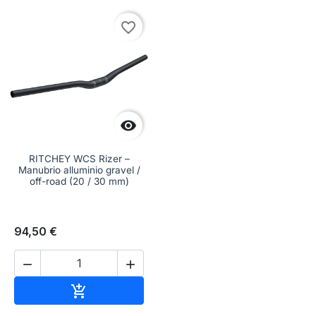
favorite_border

RITCHEY WCS Rizer –
Manubrio alluminio gravel /
off-road (20 / 30 mm)
94,50 €


Aggiungi al carrello
