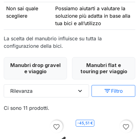
Non sai quale
Possiamo aiutarti a valutare la
scegliere
soluzione più adatta in base alla
tua bici e all’utilizzo
La scelta del manubrio influisce su tutta la
configurazione della bici.
Manubri drop gravel
Manubri flat e
e viaggio
touring per viaggio
expand_more
filter_list
Rilevanza
Filtro
Ci sono 11 prodotti.
-45,51 €
favorite_border
favorite_border