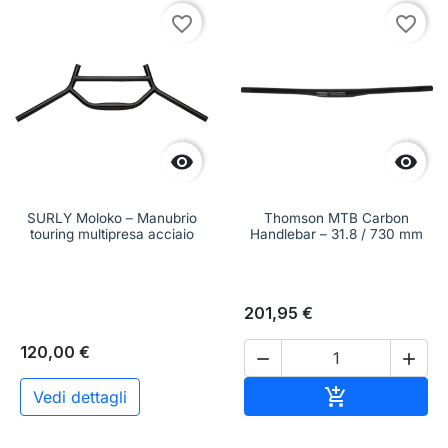
favorite_border
favorite_border


SURLY Moloko – Manubrio
Thomson MTB Carbon
touring multipresa acciaio
Handlebar – 31.8 / 730 mm
201,95 €
120,00 €


Aggiungi al c

Vedi dettagli