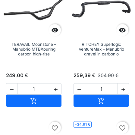


TERAVAIL Moonstone –
RITCHEY Superlogic
Manubrio MTB/touring
VentureMax – Manubrio
carbon high-rise
gravel in carbonio
249,00 €
259,39 €
304,90 €




Aggiungi al carrello
Aggiungi al c


-34,91 €
favorite_border
favorite_border