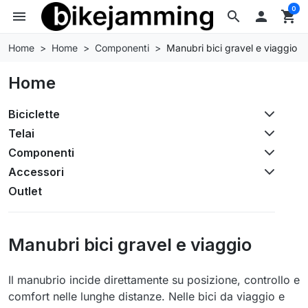
0
menu
search

shopping_cart
Home
Home
Componenti
Manubri bici gravel e viaggio
Home
Biciclette
Telai
Componenti
Accessori
Outlet
Manubri bici gravel e viaggio
Il manubrio incide direttamente su posizione, controllo e
comfort nelle lunghe distanze. Nelle bici da viaggio e