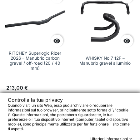


RITCHEY Superlogic Rizer
2026 – Manubrio carbon
WHISKY No.7 12F –
gravel / off-road (20 / 40
Manubrio gravel alluminio
mm)
213,00 €
Controlla la tua privacy
99,00 €


Quando visiti un sito Web, esso può archiviare o recuperare
informazioni sul tuo browser, principalmente sotto forma di \ "cookie
Aggiungi al carrello

Vedi dettagli
\". Queste informazioni, che potrebbero riguardare te, le tue
preferenze o il tuo dispositivo internet (computer, tablet o dispositivo
mobile), sono principalmente utilizzate per far funzionare il sito come
ti aspetti.
-17,40 €
Ulteriori informazioni