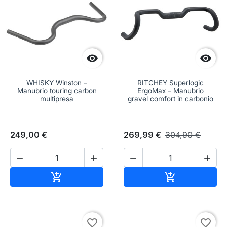


WHISKY Winston –
RITCHEY Superlogic
Manubrio touring carbon
ErgoMax – Manubrio
multipresa
gravel comfort in carbonio
249,00 €
269,99 €
304,90 €




Aggiungi al carrello
Aggiungi al c


favorite_border
favorite_border