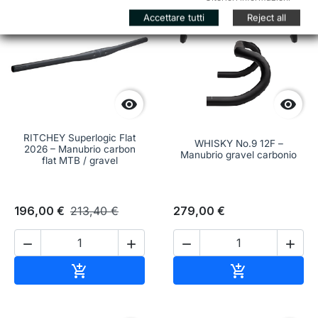
favorite_border
favorite_border
Accettare tutti
Reject all


RITCHEY Superlogic Flat
WHISKY No.9 12F –
2026 – Manubrio carbon
Manubrio gravel carbonio
flat MTB / gravel
196,00 €
213,40 €
279,00 €




Aggiungi al carrello
Aggiungi al c

