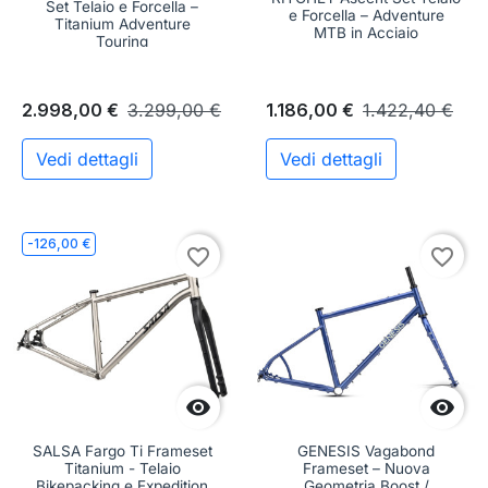
Set Telaio e Forcella –
e Forcella – Adventure
Titanium Adventure
MTB in Acciaio
Touring
2.998,00 €
3.299,00 €
1.186,00 €
1.422,40 €
Vedi dettagli
Vedi dettagli
-126,00 €
favorite_border
favorite_border


SALSA Fargo Ti Frameset
GENESIS Vagabond
Titanium - Telaio
Frameset – Nuova
Bikepacking e Expedition
Geometria Boost /