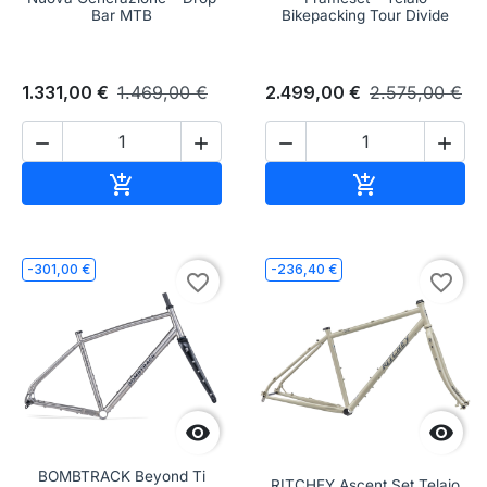
Bar MTB
Bikepacking Tour Divide
1.331,00 €
1.469,00 €
2.499,00 €
2.575,00 €




Aggiungi al carrello
Aggiungi al c


-301,00 €
-236,40 €
favorite_border
favorite_border


BOMBTRACK Beyond Ti
RITCHEY Ascent Set Telaio