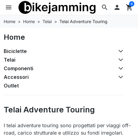
0
menu
search

shopping_cart
Home
Home
Telai
Telai Adventure Touring
Home
Biciclette
Telai
Componenti
Accessori
Outlet
Telai Adventure Touring
I telai adventure touring sono progettati per viaggi off-
road, carico strutturale e utilizzo su fondi irregolari.