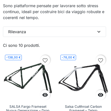
Sono piattaforme pensate per lavorare sotto stress
continuo, ideali per costruire bici da viaggio robuste e
coerenti nel tempo.
expand_more
Rilevanza
Ci sono 10 prodotti.
-138,00 €
-76,00 €
favorite_border
favorite_border


SALSA Fargo Frameset
Salsa Cutthroat Carbon
Nuova Generazione – Drop
Frameset – Telaio