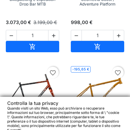
Drop Bar MTB
Adventure Platform
3.073,00 €
3.199,00 €
998,00 €




Aggiungi al carrello
Aggiungi al c


-195,65 €
favorite_border
favorite_border
Controlla la tua privacy
Quando visiti un sito Web, esso può archiviare o recuperare


informazioni sul tuo browser, principalmente sotto forma di \ "cookie
\". Queste informazioni, che potrebbero riguardare te, le tue
preferenze o il tuo dispositivo internet (computer, tablet o dispositivo
mobile), sono principalmente utilizzate per far funzionare il sito come
BOMBTRACK Hook EXT
RITCHEY Ultra Telaio –
ti aspetti.