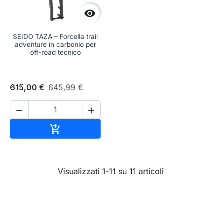

SEIDO TAZA – Forcella trail
adventure in carbonio per
off-road tecnico
615,00 €
645,99 €


Aggiungi al carrello

Visualizzati 1-11 su 11 articoli