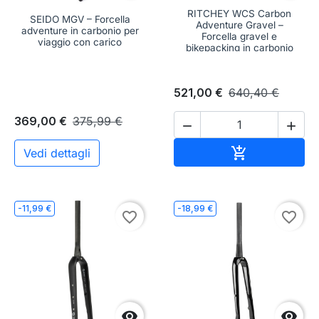
RITCHEY WCS Carbon
SEIDO MGV – Forcella
Adventure Gravel –
adventure in carbonio per
Forcella gravel e
viaggio con carico
bikepacking in carbonio
521,00 €
640,40 €
369,00 €
375,99 €


Aggiungi al c

Vedi dettagli
-11,99 €
-18,99 €
favorite_border
favorite_border

