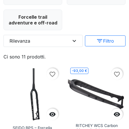
Forcelle trail
adventure e off-road
expand_more
filter_list
Rilevanza
Filtro
Ci sono 11 prodotti.
-93,00 €
favorite_border
favorite_border


RITCHEY WCS Carbon
SEIDO BPS – Forcella