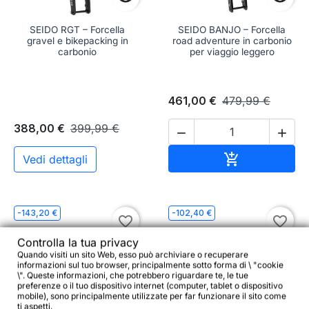
SEIDO RGT – Forcella
SEIDO BANJO – Forcella
gravel e bikepacking in
road adventure in carbonio
carbonio
per viaggio leggero
461,00 €
479,99 €
388,00 €
399,99 €


Aggiungi al c

Vedi dettagli
-143,20 €
-102,40 €
favorite_border
favorite_border
Controlla la tua privacy
Quando visiti un sito Web, esso può archiviare o recuperare
informazioni sul tuo browser, principalmente sotto forma di \ "cookie
\". Queste informazioni, che potrebbero riguardare te, le tue
preferenze o il tuo dispositivo internet (computer, tablet o dispositivo
mobile), sono principalmente utilizzate per far funzionare il sito come
ti aspetti.