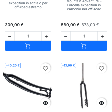
Mountain Adventure –
expedition in acciaio per
Forcella expedition in
off-road estremo
carbonio per off-road
309,00 €
580,00 €
673,00 €




Aggiungi al carrello
Aggiungi al c


-40,20 €
-13,99 €
favorite_border
favorite_border

