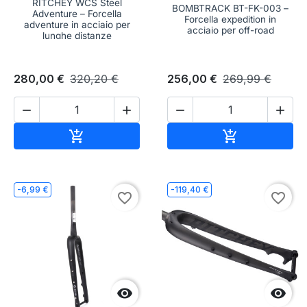
RITCHEY WCS Steel
BOMBTRACK BT-FK-003 –
Adventure – Forcella
Forcella expedition in
adventure in acciaio per
acciaio per off-road
lunghe distanze
280,00 €
320,20 €
256,00 €
269,99 €




Aggiungi al carrello
Aggiungi al c


-6,99 €
-119,40 €
favorite_border
favorite_border

