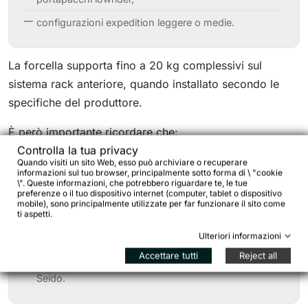
configurazioni expedition leggere o medie.
La forcella supporta fino a 20 kg complessivi sul
sistema rack anteriore, quando installato secondo le
specifiche del produttore.
È però importante ricordare che:
Controlla la tua privacy
Quando visiti un sito Web, esso può archiviare o recuperare
informazioni sul tuo browser, principalmente sotto forma di \ "cookie
\". Queste informazioni, che potrebbero riguardare te, le tue
le cargo cage devono essere montate
preferenze o il tuo dispositivo internet (computer, tablet o dispositivo
correttamente,
mobile), sono principalmente utilizzate per far funzionare il sito come
ti aspetti.
urti e carichi dinamici aumentano fortemente le
Ulteriori informazioni
sollecitazioni,
Accettare tutti
Reject all
vanno sempre rispettate le istruzioni di montaggio
Seido.