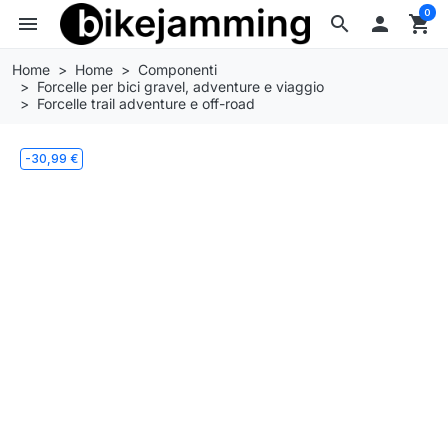
0
menu
search

shopping_cart
Home
Home
Componenti
Forcelle per bici gravel, adventure e viaggio
Forcelle trail adventure e off-road
-30,99 €