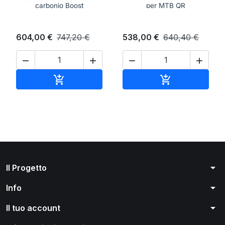
carbonio Boost
per MTB QR
604,00 €
747,20 €
538,00 €
640,40 €




Aggiungi al carrello
Aggiungi al ca


arrow_drop_down
Il Progetto
arrow_drop_down
Info
arrow_drop_down
Il tuo account