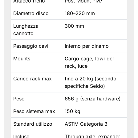
Attacco freno
Post Mount PM7
Diametro disco
180–220 mm
Lunghezza
300 mm
cannotto
Passaggio cavi
Interno per dinamo
Mounts
Cargo cage, lowrider
rack, luce
Carico rack max
fino a 20 kg (secondo
specifiche Seido)
Peso
656 g (senza hardware)
Peso sistema max
150 kg
Standard utilizzo
ASTM Categoria 3
Incluso
Through axle, expander,