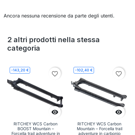
Ancora nessuna recensione da parte degli utenti.
2 altri prodotti nella stessa
categoria
-143,20 €
-102,40 €
favorite_border
favorite_border


RITCHEY WCS Carbon
RITCHEY WCS Carbon
BOOST Mountain –
Mountain – Forcella trail
Forcella trail adventure in
adventure in carbonio