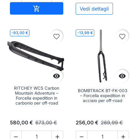
Aggiungi al carrello

Vedi dettagli
-93,00 €
-13,99 €
favorite_border
favorite_border


RITCHEY WCS Carbon
BOMBTRACK BT-FK-003
Mountain Adventure –
– Forcella expedition in
Forcella expedition in
acciaio per off-road
carbonio per off-road
580,00 €
673,00 €
256,00 €
269,99 €



