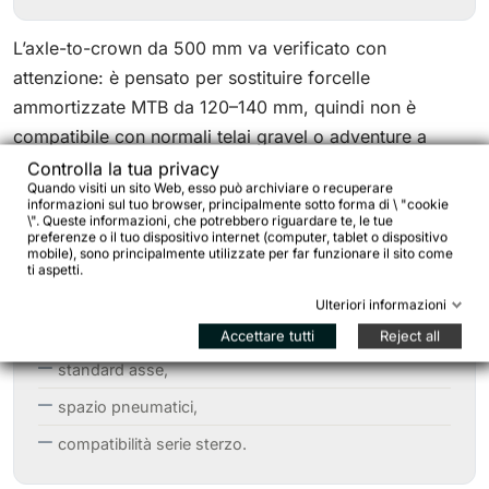
L’axle-to-crown da 500 mm va verificato con
attenzione: è pensato per sostituire forcelle
ammortizzate MTB da 120–140 mm, quindi non è
compatibile con normali telai gravel o adventure a
forcella rigida.
Controlla la tua privacy
Quando visiti un sito Web, esso può archiviare o recuperare
informazioni sul tuo browser, principalmente sotto forma di \ "cookie
Prima dell’acquisto è importante verificare:
\". Queste informazioni, che potrebbero riguardare te, le tue
preferenze o il tuo dispositivo internet (computer, tablet o dispositivo
mobile), sono principalmente utilizzate per far funzionare il sito come
ti aspetti.
geometria telaio,
Ulteriori informazioni
corsa forcella originale,
Accettare tutti
Reject all
standard asse,
spazio pneumatici,
compatibilità serie sterzo.