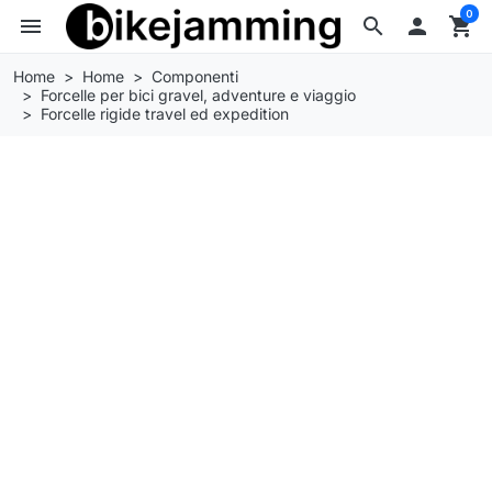
0
menu
search

shopping_cart
Home
Home
Componenti
Forcelle per bici gravel, adventure e viaggio
Forcelle rigide travel ed expedition