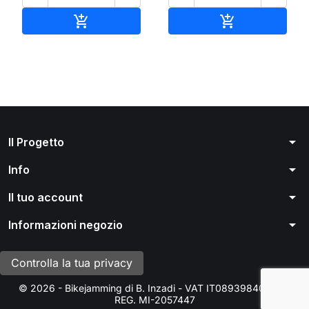
Aggiungi al carrello
Aggiungi al ca


arrow_drop_down
Il Progetto
arrow_drop_down
Info
arrow_drop_down
Il tuo account
arrow_drop_down
Informazioni negozio
Controlla la tua privacy
© 2026 - Bikejamming di B. Inzadi - VAT IT08939840966 -
REG. MI-2057447