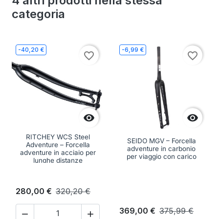
4 altri prodotti nella stessa
categoria
-40,20 €
-6,99 €
favorite_border
favorite_border


RITCHEY WCS Steel
SEIDO MGV – Forcella
Adventure – Forcella
adventure in carbonio
adventure in acciaio per
per viaggio con carico
lunghe distanze
280,00 €
320,20 €
369,00 €
375,99 €

