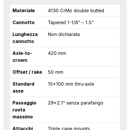
Materiale
4130 CrMo double butted
Cannotto
Tapered 1-1/8" – 1.5"
Lunghezza
Non dichiarata
cannotto
Axle-to-
420 mm
crown
Offset / rake
50 mm
Standard
15×100 mm thru-axle
asse
Passaggio
29×2.1" senza parafango
ruota
massimo
Attacchi
Triple cage mounts,