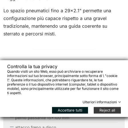
Lo spazio pneumatici fino a 29×2.1" permette una
configurazione più capace rispetto a una gravel
tradizionale, mantenendo una guida coerente su
sterrato e percorsi misti.
Compatibilità e configurazione della
Controlla la tua privacy
Quando visiti un sito Web, esso può archiviare o recuperare
bici
informazioni sul tuo browser, principalmente sotto forma di \ "cookie
\". Queste informazioni, che potrebbero riguardare te, le tue
preferenze o il tuo dispositivo internet (computer, tablet o dispositivo
La forcella utilizza:
mobile), sono principalmente utilizzate per far funzionare il sito come
ti aspetti.
Ulteriori informazioni
cannotto tapered 1-1/8" – 1.5"
Accettare tutti
Reject all
perno passante 15×100 mm
attacco freno a disco