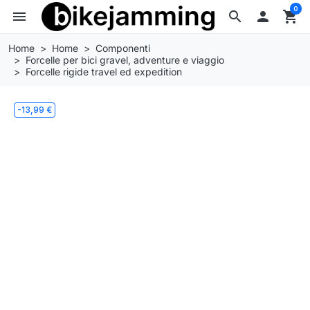
0
menu
search

shopping_cart
Home
Home
Componenti
Forcelle per bici gravel, adventure e viaggio
Forcelle rigide travel ed expedition
-13,99 €