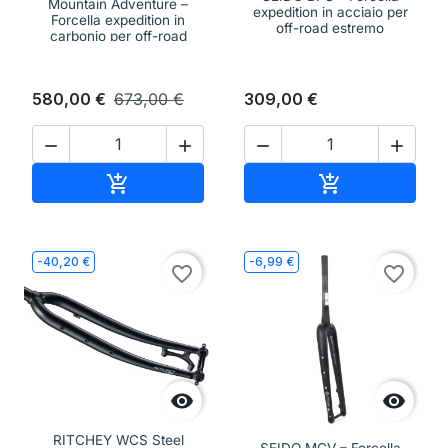
Mountain Adventure –
expedition in acciaio per
Forcella expedition in
off-road estremo
carbonio per off-road
580,00 €
673,00 €
309,00 €




Aggiungi al carrello
Aggiungi al ca


-40,20 €
-6,99 €
favorite_border
favorite_border


RITCHEY WCS Steel
SEIDO MGV – Forcella