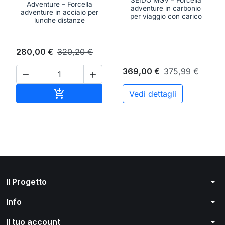
Adventure – Forcella
adventure in carbonio
adventure in acciaio per
per viaggio con carico
lunghe distanze
280,00 €
320,20 €
369,00 €
375,99 €


Aggiungi al carrello

Vedi dettagli
arrow_drop_down
Il Progetto
arrow_drop_down
Info
arrow_drop_down
Il tuo account