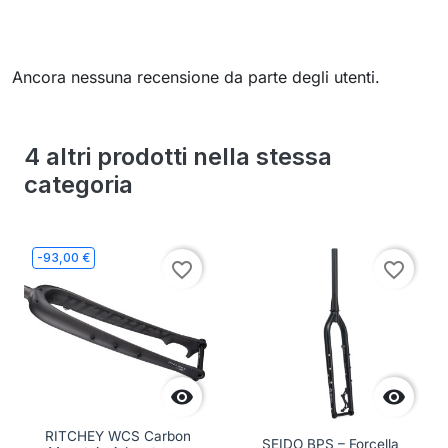
Ancora nessuna recensione da parte degli utenti.
4 altri prodotti nella stessa
categoria
-93,00 €
favorite_border
favorite_border


RITCHEY WCS Carbon
SEIDO BPS – Forcella