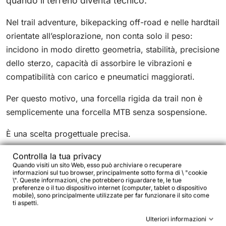
quando il terreno diventa tecnico.
Nel trail adventure, bikepacking off-road e nelle hardtail
orientate all’esplorazione, non conta solo il peso:
incidono in modo diretto geometria, stabilità, precisione
dello sterzo, capacità di assorbire le vibrazioni e
compatibilità con carico e pneumatici maggiorati.
Per questo motivo, una forcella rigida da trail non è
semplicemente una forcella MTB senza sospensione.
È una scelta progettuale precisa.
Controlla la tua privacy
Quando visiti un sito Web, esso può archiviare o recuperare
informazioni sul tuo browser, principalmente sotto forma di \ "cookie
\". Queste informazioni, che potrebbero riguardare te, le tue
preferenze o il tuo dispositivo internet (computer, tablet o dispositivo
Forcelle trail adventure: quando hanno
mobile), sono principalmente utilizzate per far funzionare il sito come
senso
ti aspetti.
Ulteriori informazioni