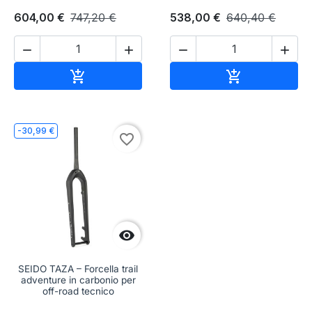
604,00 €
747,20 €
538,00 €
640,40 €




Aggiungi al carrello
Aggiungi al c


-30,99 €
favorite_border

SEIDO TAZA – Forcella trail
adventure in carbonio per
off-road tecnico