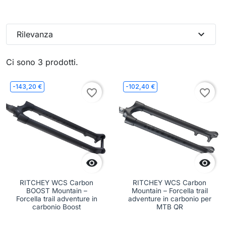
expand_more
Rilevanza
Ci sono 3 prodotti.
-143,20 €
-102,40 €
favorite_border
favorite_border


RITCHEY WCS Carbon
RITCHEY WCS Carbon
BOOST Mountain –
Mountain – Forcella trail
Forcella trail adventure in
adventure in carbonio per
carbonio Boost
MTB QR