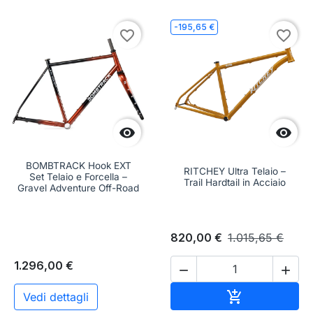
-195,65 €
favorite_border
favorite_border


BOMBTRACK Hook EXT
RITCHEY Ultra Telaio –
Set Telaio e Forcella –
Trail Hardtail in Acciaio
Gravel Adventure Off-Road
820,00 €
1.015,65 €
1.296,00 €


Aggiungi al c

Vedi dettagli