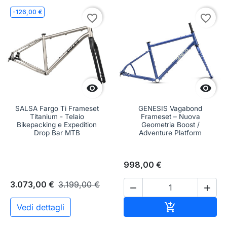
-126,00 €
favorite_border
favorite_border


SALSA Fargo Ti Frameset
GENESIS Vagabond
Titanium - Telaio
Frameset – Nuova
Bikepacking e Expedition
Geometria Boost /
Drop Bar MTB
Adventure Platform
998,00 €
3.073,00 €
3.199,00 €


Aggiungi al c

Vedi dettagli