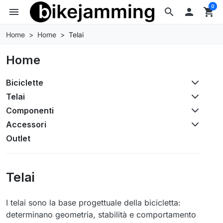
0
menu
search

shopping_cart
Home
Home
Telai
Home
Biciclette
Telai
Componenti
Accessori
Outlet
Telai
I telai sono la base progettuale della bicicletta:
determinano geometria, stabilità e comportamento