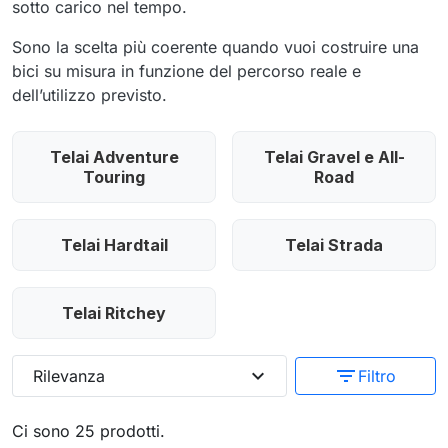
sotto carico nel tempo.
Sono la scelta più coerente quando vuoi costruire una
bici su misura in funzione del percorso reale e
dell’utilizzo previsto.
Telai Adventure
Telai Gravel e All-
Touring
Road
Telai Hardtail
Telai Strada
Telai Ritchey
expand_more
filter_list
Rilevanza
Filtro
Ci sono 25 prodotti.