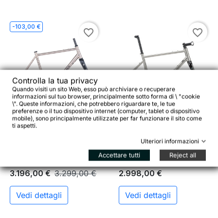
-103,00 €
favorite_border
favorite_border
Controlla la tua privacy
Quando visiti un sito Web, esso può archiviare o recuperare
informazioni sul tuo browser, principalmente sotto forma di \ "cookie


\". Queste informazioni, che potrebbero riguardare te, le tue
preferenze o il tuo dispositivo internet (computer, tablet o dispositivo
mobile), sono principalmente utilizzate per far funzionare il sito come
BOMBTRACK Hook EXT Ti
Genesis Croix de Fer Ti –
ti aspetti.
Frameset – Titanium
Set Telaio Titanio / Nuova
Adventure Off-Road Gravel
generazione T47
Ulteriori informazioni
Accettare tutti
Reject all
3.196,00 €
3.299,00 €
2.998,00 €
Vedi dettagli
Vedi dettagli