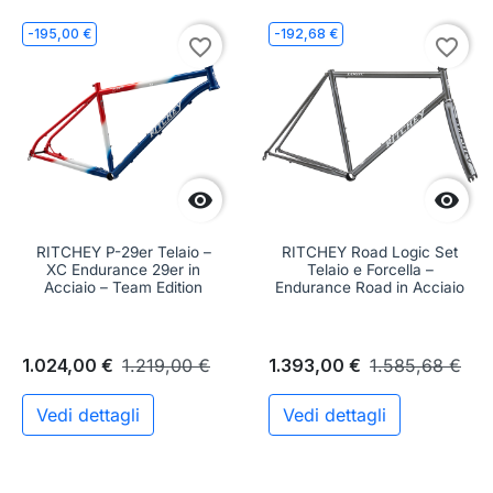
-195,00 €
-192,68 €
favorite_border
favorite_border


RITCHEY P-29er Telaio –
RITCHEY Road Logic Set
XC Endurance 29er in
Telaio e Forcella –
Acciaio – Team Edition
Endurance Road in Acciaio
1.024,00 €
1.219,00 €
1.393,00 €
1.585,68 €
Vedi dettagli
Vedi dettagli