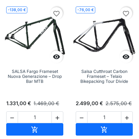
-138,00 €
-76,00 €
favorite_border
favorite_border


SALSA Fargo Frameset
Salsa Cutthroat Carbon
Nuova Generazione – Drop
Frameset – Telaio
Bar MTB
Bikepacking Tour Divide
1.331,00 €
1.469,00 €
2.499,00 €
2.575,00 €




Aggiungi al carrello
Aggiungi al c

