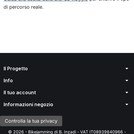
di percorso reale.
arrow_drop_down
Il Progetto
arrow_drop_down
Info
arrow_drop_down
Il tuo account
arrow_drop_down
Informazioni negozio
Controlla la tua privacy
© 2026 - Bikejamming di B. Inzadi - VAT IT08939840966 -