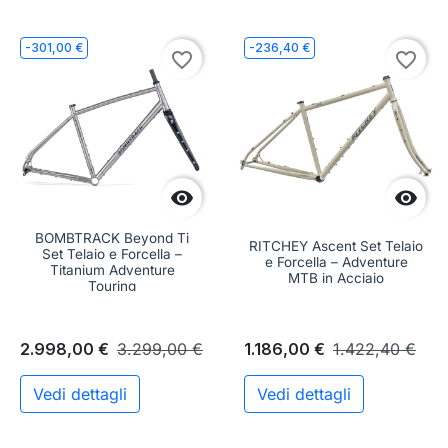
-301,00 €
-236,40 €
favorite_border
favorite_border


BOMBTRACK Beyond Ti
RITCHEY Ascent Set Telaio
Set Telaio e Forcella –
e Forcella – Adventure
Titanium Adventure
MTB in Acciaio
Touring
2.998,00 €
3.299,00 €
1.186,00 €
1.422,40 €
Vedi dettagli
Vedi dettagli