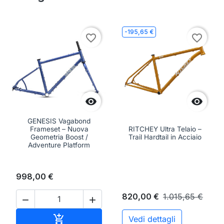
-195,65 €
favorite_border
favorite_border


GENESIS Vagabond
Frameset – Nuova
RITCHEY Ultra Telaio –
Geometria Boost /
Trail Hardtail in Acciaio
Adventure Platform
998,00 €
820,00 €
1.015,65 €


Aggiungi al carrello

Vedi dettagli