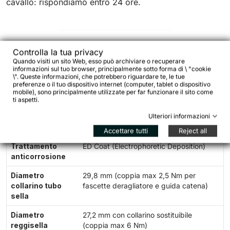
cavallo: rispondiamo entro 24 ore.
Controlla la tua privacy
Specifiche tecniche – Telaio
Quando visiti un sito Web, esso può archiviare o recuperare
informazioni sul tuo browser, principalmente sotto forma di \ "cookie
\". Queste informazioni, che potrebbero riguardare te, le tue
preferenze o il tuo dispositivo internet (computer, tablet o dispositivo
Materiale
Acciaio Ritchey WCS Logic a triplo
mobile), sono principalmente utilizzate per far funzionare il sito come
spessore, trattato termicamente, saldato
ti aspetti.
TIG
Ulteriori informazioni
Tubo sterzo
Dritto 1-1/8", forgiato e lavorato
Accettare tutti
Reject all
Trattamento
ED Coat (Electrophoretic Deposition)
anticorrosione
Diametro
29,8 mm (coppia max 2,5 Nm per
collarino tubo
fascette deragliatore e guida catena)
sella
Diametro
27,2 mm con collarino sostituibile
reggisella
(coppia max 6 Nm)