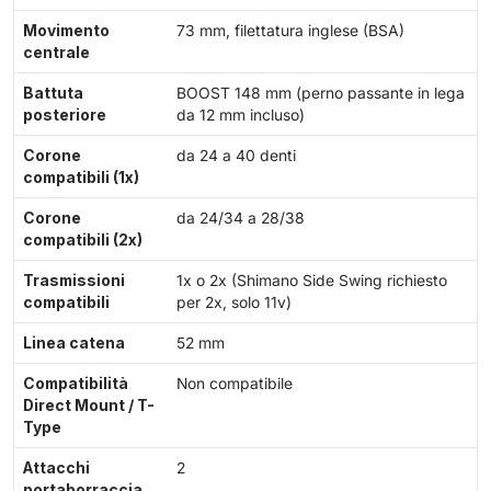
Movimento
73 mm, filettatura inglese (BSA)
centrale
Battuta
BOOST 148 mm (perno passante in lega
posteriore
da 12 mm incluso)
Corone
da 24 a 40 denti
compatibili (1x)
Corone
da 24/34 a 28/38
compatibili (2x)
Trasmissioni
1x o 2x (Shimano Side Swing richiesto
compatibili
per 2x, solo 11v)
Linea catena
52 mm
Compatibilità
Non compatibile
Direct Mount / T-
Type
Attacchi
2
portaborraccia