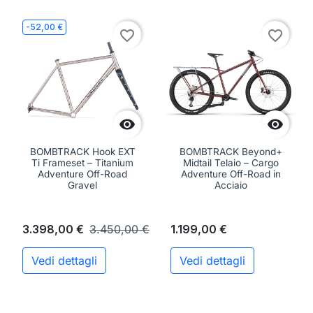
-52,00 €
favorite_border
favorite_border


BOMBTRACK Hook EXT
BOMBTRACK Beyond+
Ti Frameset – Titanium
Midtail Telaio – Cargo
Adventure Off-Road
Adventure Off-Road in
Gravel
Acciaio
3.398,00 €
3.450,00 €
1.199,00 €
Vedi dettagli
Vedi dettagli