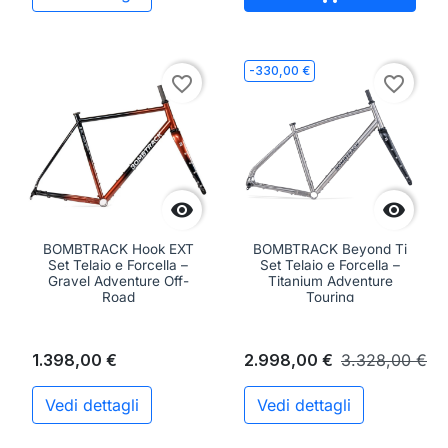
-330,00 €
favorite_border
favorite_border


BOMBTRACK Hook EXT
BOMBTRACK Beyond Ti
Set Telaio e Forcella –
Set Telaio e Forcella –
Gravel Adventure Off-
Titanium Adventure
Road
Touring
1.398,00 €
2.998,00 €
3.328,00 €
Vedi dettagli
Vedi dettagli