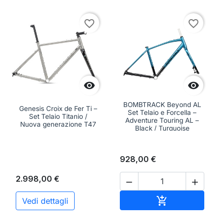
favorite_border
favorite_border


BOMBTRACK Beyond AL
Genesis Croix de Fer Ti –
Set Telaio e Forcella –
Set Telaio Titanio /
Adventure Touring AL –
Nuova generazione T47
Black / Turquoise
928,00 €
2.998,00 €


Aggiungi al ca

Vedi dettagli