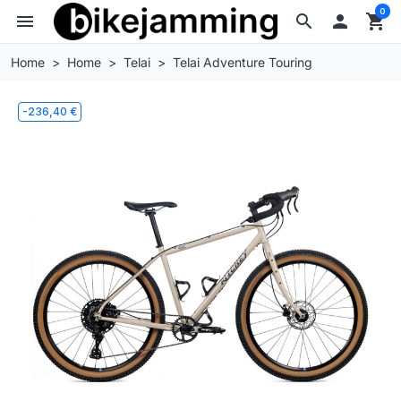
0
menu
search

shopping_cart
Home
Home
Telai
Telai Adventure Touring
-236,40 €