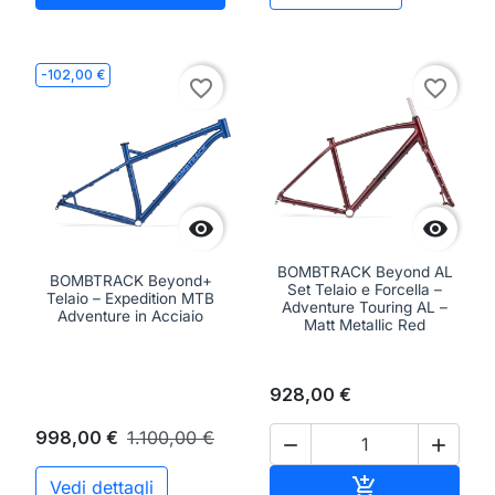
-102,00 €
favorite_border
favorite_border


BOMBTRACK Beyond AL
BOMBTRACK Beyond+
Set Telaio e Forcella –
Telaio – Expedition MTB
Adventure Touring AL –
Adventure in Acciaio
Matt Metallic Red
928,00 €
998,00 €
1.100,00 €


Aggiungi al ca

Vedi dettagli