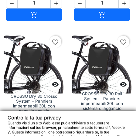




Aggiungi al carrello
Aggiungi al c


favorite_border
favorite_border


CROSSO Dry 30 Rail
CROSSO Dry 30 Crosso
System – Panniers
System – Panniers
impermeabili 30L con
impermeabili 30L con
sistema di aggancio
ganci in acciaio
regolabile
Controlla la tua privacy
Quando visiti un sito Web, esso può archiviare o recuperare
informazioni sul tuo browser, principalmente sotto forma di \ "cookie
63,51 €
111,93 €
\". Queste informazioni, che potrebbero riguardare te, le tue