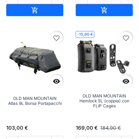
Aggiungi al carrello
Aggiungi al c


-15,90 €
favorite_border
favorite_border


OLD MAN MOUNTAIN
OLD MAN MOUNTAIN
Hemlock 5L (coppia) con
Atlas 9L Borsa Portapacchi
FLiP Cages
103,00 €
169,00 €
184,90 €