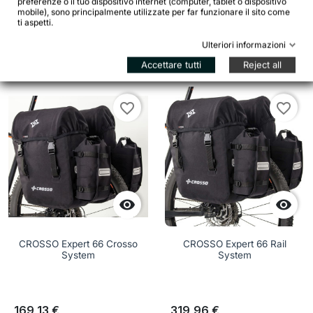
preferenze o il tuo dispositivo internet (computer, tablet o dispositivo
mobile), sono principalmente utilizzate per far funzionare il sito come




ti aspetti.
Aggiungi al carrello
Aggiungi al c


Ulteriori informazioni
Accettare tutti
Reject all
favorite_border
favorite_border


CROSSO Expert 66 Crosso
CROSSO Expert 66 Rail
System
System
169,13 €
319,96 €