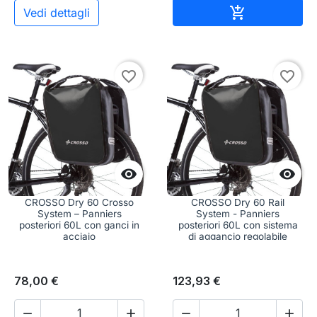
Aggiungi al c

Vedi dettagli
favorite_border
favorite_border


CROSSO Dry 60 Crosso
CROSSO Dry 60 Rail
System – Panniers
System - Panniers
posteriori 60L con ganci in
posteriori 60L con sistema
acciaio
di aggancio regolabile
78,00 €
123,93 €



