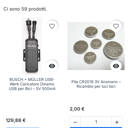
Ci sono 59 prodotti.
favorite_border
favorite_border


BUSCH + MÜLLER USB-
Pila CR2016 3V Ansmann –
Werk Caricatore Dinamo
Ricambio per luci bici
USB per Bici – 5V 500mA
2,00 €
129,88 €

