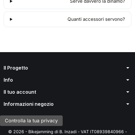
Serve davvero la dinamo?
Quanti accessori servono?
arrow_drop_down
Il Progetto
arrow_drop_down
Info
arrow_drop_down
Il tuo account
arrow_drop_down
Informazioni negozio
Controlla la tua privacy
© 2026 - Bikejamming di B. Inzadi - VAT IT08939840966 -