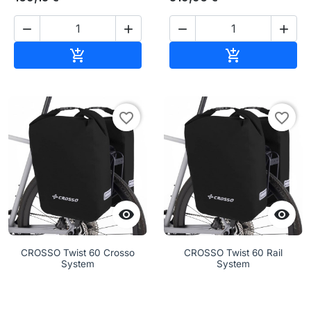




Aggiungi al carrello
Aggiungi al c


favorite_border
favorite_border


CROSSO Twist 60 Crosso
CROSSO Twist 60 Rail
System
System