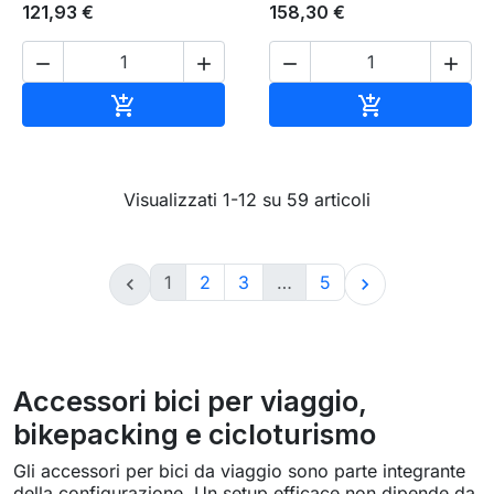
121,93 €
158,30 €




Aggiungi al carrello
Aggiungi al c


Visualizzati 1-12 su 59 articoli
1
2
3
…
5


Accessori bici per viaggio,
bikepacking e cicloturismo
Gli accessori per bici da viaggio sono parte integrante
della configurazione. Un setup efficace non dipende da