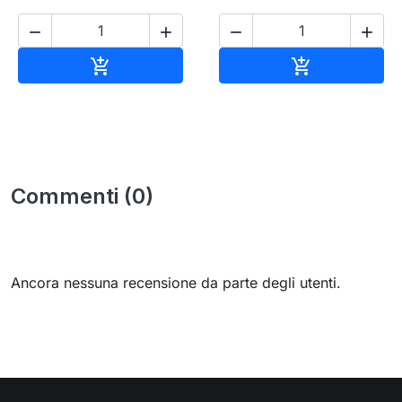




Aggiungi al carrello
Aggiungi al c


Commenti (0)
Ancora nessuna recensione da parte degli utenti.