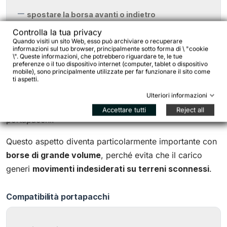
spostare la borsa avanti o indietro
Controlla la tua privacy
adattarla alla geometria del portapacchi
Quando visiti un sito Web, esso può archiviare o recuperare
evitare il contatto con i talloni durante la
informazioni sul tuo browser, principalmente sotto forma di \ "cookie
\". Queste informazioni, che potrebbero riguardare te, le tue
pedalata
preferenze o il tuo dispositivo internet (computer, tablet o dispositivo
mobile), sono principalmente utilizzate per far funzionare il sito come
ti aspetti.
Il sistema integra inoltre un
meccanismo di bloccaggio
Ulteriori informazioni
a molla
che mantiene la borsa saldamente ancorata al
Accettare tutti
Reject all
portapacchi.
Questo aspetto diventa particolarmente importante con
borse di grande volume
, perché evita che il carico
generi
movimenti indesiderati su terreni sconnessi
.
Compatibilità portapacchi