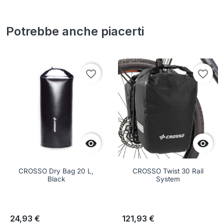
Potrebbe anche piacerti
favorite_border
favorite_border


CROSSO Dry Bag 20 L,
CROSSO Twist 30 Rail
Black
System
24,93 €
121,93 €