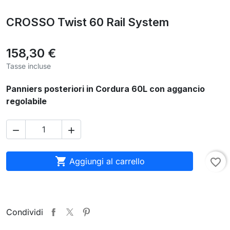
CROSSO Twist 60 Rail System
158,30 €
Tasse incluse
Panniers posteriori in Cordura 60L con aggancio
regolabile



Aggiungi al carrello
favorite_border
Condividi