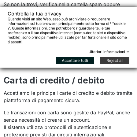
Se non la trovi, verifica nella cartella spam oppure
contattaci a:
info@bikejamming.it
Controlla la tua privacy
Quando visiti un sito Web, esso può archiviare o recuperare
L’ordine viene confermato al momento dell’effettivo
informazioni sul tuo browser, principalmente sotto forma di \ "cookie
\". Queste informazioni, che potrebbero riguardare te, le tue
accredito sul conto corrente.
preferenze o il tuo dispositivo internet (computer, tablet o dispositivo
mobile), sono principalmente utilizzate per far funzionare il sito come
ti aspetti.
Per importi importanti, se desideri un confronto diretto
prima del pagamento, puoi scriverci: rispondiamo
Ulteriori informazioni
personalmente.
Accettare tutti
Reject all
Carta di credito / debito
Accettiamo le principali carte di credito e debito tramite
piattaforma di pagamento sicura.
Le transazioni con carta sono gestite da PayPal, anche
senza necessità di creare un account.
Il sistema utilizza protocolli di autenticazione e
protezione previsti dai circuiti internazionali.