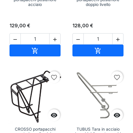
acciaio
doppio livello
129,00 €
128,00 €




Aggiungi al carrello
Aggiungi al ca


favorite_border
favorite_border


CROSSO portapacchi
TUBUS Tara in acciaio