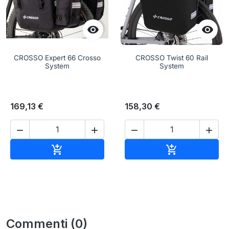


CROSSO Expert 66 Crosso
CROSSO Twist 60 Rail
System
System
169,13 €
158,30 €




Aggiungi al carrello
Aggiungi al c


Commenti (0)