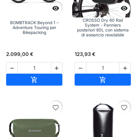


CROSSO Dry 60 Rail
BOMBTRACK Beyond 1 –
System - Panniers
Adventure Touring per
posteriori 60L con sistema
Bikepacking
di aggancio regolabile
2.099,00 €
123,93 €




Aggiungi al carrello
Aggiungi al c


favorite_border
favorite_border