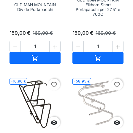
OLD MAN MOUNTAIN
OLD MAN MOUNTAIN
Elkhorn Short
Divide Portapacchi
Portapacchi per 27.5" e
700C
159,00 €
169,90 €
159,00 €
169,90 €




Aggiungi al carrello
Aggiungi al ca


-10,90 €
-58,95 €
favorite_border
favorite_border

