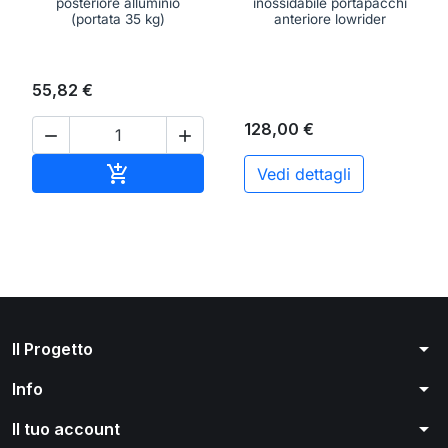
posteriore alluminio
inossidabile portapacchi
(portata 35 kg)
anteriore lowrider
55,82 €
128,00 €


Aggiungi al carrello

Vedi dettagli
arrow_drop_down
Il Progetto
arrow_drop_down
Info
arrow_drop_down
Il tuo account