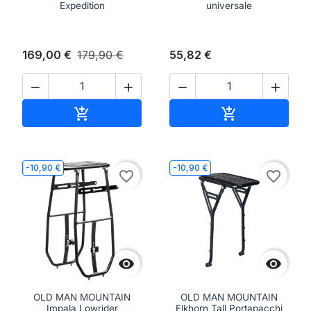
Expedition
universale
169,00 €
179,90 €
55,82 €




Aggiungi al carrello
Aggiungi al ca


-10,90 €
-10,90 €
favorite_border
favorite_border


OLD MAN MOUNTAIN
OLD MAN MOUNTAIN
Impala Lowrider
Elkhorn Tall Portapacchi