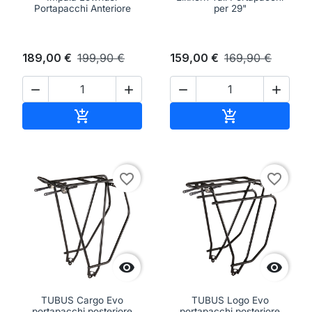
Portapacchi Anteriore
per 29"
189,00 €
199,90 €
159,00 €
169,90 €




Aggiungi al carrello
Aggiungi al ca


favorite_border
favorite_border


TUBUS Cargo Evo
TUBUS Logo Evo
portapacchi posteriore
portapacchi posteriore