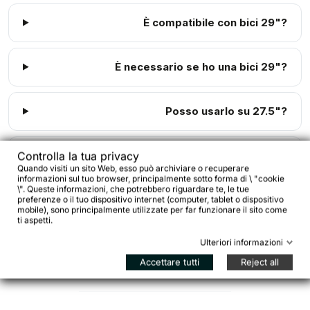
È compatibile con bici 29"?
È necessario se ho una bici 29"?
Posso usarlo su 27.5"?
Quanto carico regge?
Controlla la tua privacy
Quando visiti un sito Web, esso può archiviare o recuperare
informazioni sul tuo browser, principalmente sotto forma di \ "cookie
\". Queste informazioni, che potrebbero riguardare te, le tue
È adatto a viaggi lunghi?
preferenze o il tuo dispositivo internet (computer, tablet o dispositivo
mobile), sono principalmente utilizzate per far funzionare il sito come
ti aspetti.
Ulteriori informazioni
È compatibile con bici senza eyelets?
Accettare tutti
Reject all