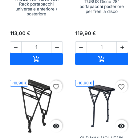
TUBUS Disco 28"
Rack portapacchi
portapacchi posteriore
universale anteriore /
per freni a disco
posteriore
113,00 €
119,90 €




Aggiungi al carrello
Aggiungi al ca


-10,90 €
-10,90 €
favorite_border
favorite_border

