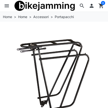
0
menu
search

shopping_cart
Home
Home
Accessori
Portapacchi