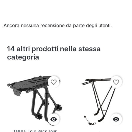
Ancora nessuna recensione da parte degli utenti.
14 altri prodotti nella stessa
categoria
favorite_border
favorite_border


THULE Tour Rack Tour