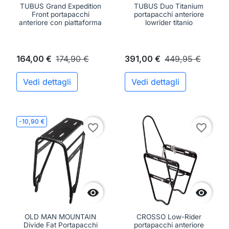
TUBUS Grand Expedition
TUBUS Duo Titanium
Front portapacchi
portapacchi anteriore
anteriore con piattaforma
lowrider titanio
164,00 €
174,90 €
391,00 €
449,95 €
Vedi dettagli
Vedi dettagli
-10,90 €
favorite_border
favorite_border


OLD MAN MOUNTAIN
CROSSO Low-Rider
Divide Fat Portapacchi
portapacchi anteriore