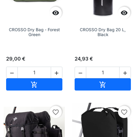


CROSSO Dry Bag - Forest
CROSSO Dry Bag 20 L,
Green
Black
29,00 €
24,93 €




Aggiungi al carrello
Aggiungi al c


favorite_border
favorite_border