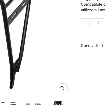
Compatibile c
utilizzo su n

Condividi
search