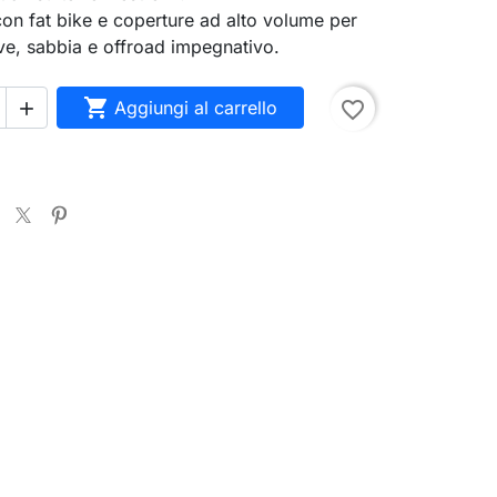
on fat bike e coperture ad alto volume per
eve, sabbia e offroad impegnativo.

Aggiungi al carrello
favorite_border

search