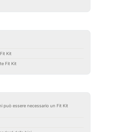
it Kit
e Fit Kit
i può essere necessario un Fit Kit