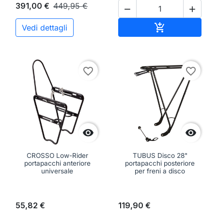
391,00 €
449,95 €


Aggiungi al ca

Vedi dettagli
favorite_border
favorite_border


CROSSO Low-Rider
TUBUS Disco 28"
portapacchi anteriore
portapacchi posteriore
universale
per freni a disco
55,82 €
119,90 €