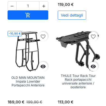
119,00 €


Aggiungi al carrello

Vedi dettagli
-10,90 €
favorite_border
favorite_border


THULE Tour Rack Tour
OLD MAN MOUNTAIN
Rack portapacchi
Impala Lowrider
universale anteriore /
Portapacchi Anteriore
posteriore
189,00 €
199,90 €
113,00 €