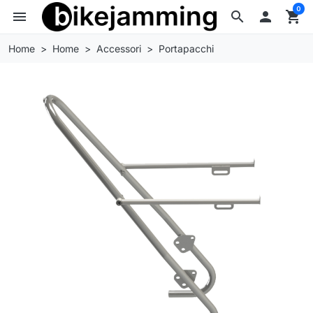
0
menu
search

shopping_cart
Home
Home
Accessori
Portapacchi