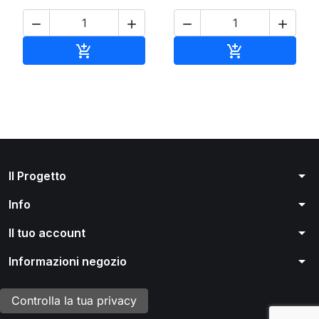




Aggiungi al carrello
Aggiungi al ca


arrow_drop_down
Il Progetto
arrow_drop_down
Info
arrow_drop_down
Il tuo account
arrow_drop_down
Informazioni negozio
Controlla la tua privacy