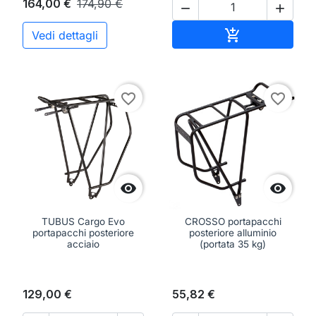
164,00 €
174,90 €


Aggiungi al ca

Vedi dettagli
favorite_border
favorite_border


TUBUS Cargo Evo
CROSSO portapacchi
portapacchi posteriore
posteriore alluminio
acciaio
(portata 35 kg)
129,00 €
55,82 €