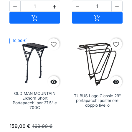




Aggiungi al carrello
Aggiungi al ca


-10,90 €
favorite_border
favorite_border


OLD MAN MOUNTAIN
TUBUS Logo Classic 29"
Elkhorn Short
portapacchi posteriore
Portapacchi per 27.5" e
doppio livello
700C
159,00 €
169,90 €