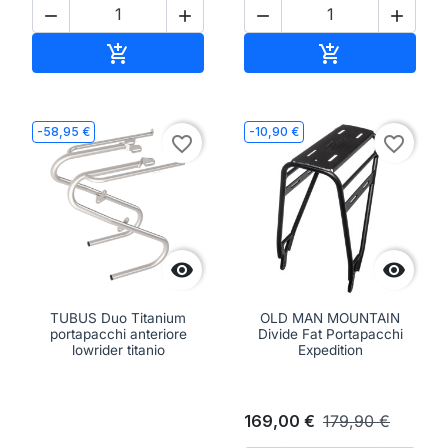




Aggiungi al carrello
Aggiungi al ca


-58,95 €
-10,90 €
favorite_border
favorite_border


TUBUS Duo Titanium
OLD MAN MOUNTAIN
portapacchi anteriore
Divide Fat Portapacchi
lowrider titanio
Expedition
169,00 €
179,90 €