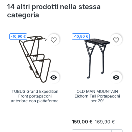
14 altri prodotti nella stessa
categoria
-10,90 €
-10,90 €
favorite_border
favorite_border


TUBUS Grand Expedition
OLD MAN MOUNTAIN
Front portapacchi
Elkhorn Tall Portapacchi
anteriore con piattaforma
per 29"
159,00 €
169,90 €