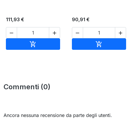
111,93 €
90,91 €




Aggiungi al carrello
Aggiungi al c


Commenti (0)
Ancora nessuna recensione da parte degli utenti.