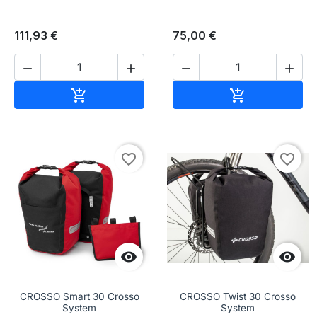
111,93 €
75,00 €




Aggiungi al carrello
Aggiungi al c


favorite_border
favorite_border


CROSSO Smart 30 Crosso
CROSSO Twist 30 Crosso
System
System