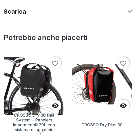
Scarica
Potrebbe anche piacerti
favorite_border
favorite_border


CROSSO Dry 30 Rail
System – Panniers
impermeabili 30L con
CROSSO Dry Plus 30
sistema di aggancio
regolabile