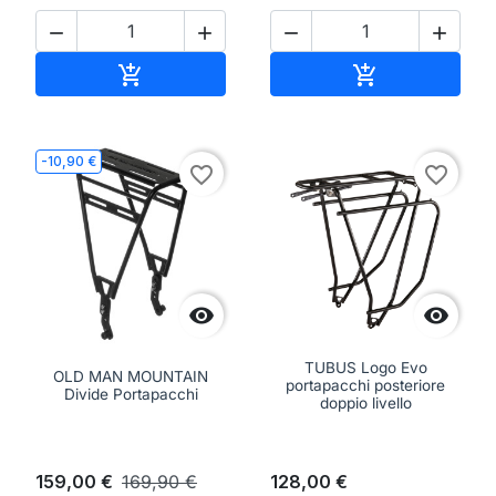




Aggiungi al carrello
Aggiungi al ca


-10,90 €
favorite_border
favorite_border


TUBUS Logo Evo
OLD MAN MOUNTAIN
portapacchi posteriore
Divide Portapacchi
doppio livello
159,00 €
169,90 €
128,00 €