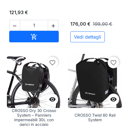
121,93 €
176,00 €
199,90 €


Aggiungi al carrello

Vedi dettagli
favorite_border
favorite_border


CROSSO Dry 30 Crosso
System – Panniers
CROSSO Twist 60 Rail
impermeabili 30L con
System
ganci in acciaio