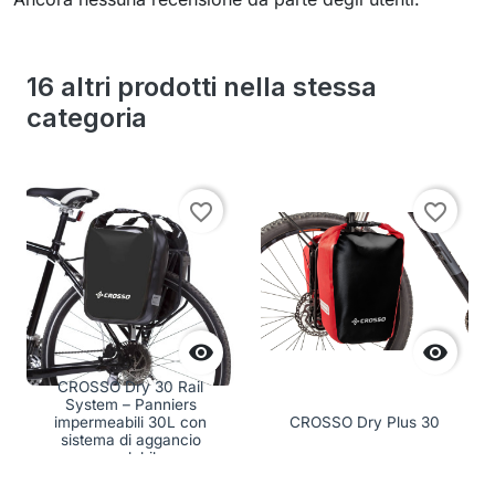
16 altri prodotti nella stessa
categoria
favorite_border
favorite_border


CROSSO Dry 30 Rail
System – Panniers
impermeabili 30L con
CROSSO Dry Plus 30
sistema di aggancio
regolabile