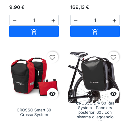
9,90 €
169,13 €




Aggiungi al carrello
Aggiungi al ca


favorite_border
favorite_border


CROSSO Dry 60 Rail
System - Panniers
CROSSO Smart 30
posteriori 60L con
Crosso System
sistema di aggancio
regolabile