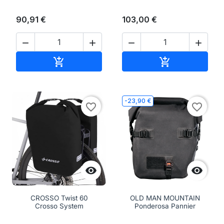
90,91 €
103,00 €




Aggiungi al carrello
Aggiungi al ca


-23,90 €
favorite_border
favorite_border


CROSSO Twist 60
OLD MAN MOUNTAIN
Crosso System
Ponderosa Pannier