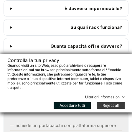
È davvero impermeabile?
Su quali rack funziona?
Quanta capacità offre davvero?
Controlla la tua privacy
Può sostituire una seat pack?
Quando visiti un sito Web, esso può archiviare o recuperare
informazioni sul tuo browser, principalmente sotto forma di \ "cookie
\". Queste informazioni, che potrebbero riguardare te, le tue
preferenze o il tuo dispositivo internet (computer, tablet o dispositivo
mobile), sono principalmente utilizzate per far funzionare il sito come
ti aspetti.
Ulteriori informazioni
Note tecniche / criticità
Accettare tutti
Reject all
richiede un portapacchi con piattaforma superiore