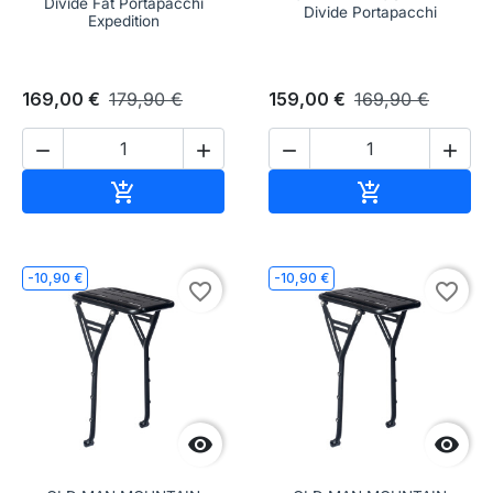
Divide Fat Portapacchi
Divide Portapacchi
Expedition
169,00 €
179,90 €
159,00 €
169,90 €




Aggiungi al carrello
Aggiungi al c


-10,90 €
-10,90 €
favorite_border
favorite_border

