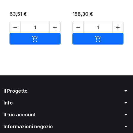
63,51 €
158,30 €




Aggiungi al carrello
Aggiungi al ca


arrow_drop_down
Il Progetto
arrow_drop_down
Info
arrow_drop_down
Il tuo account
arrow_drop_down
Informazioni negozio