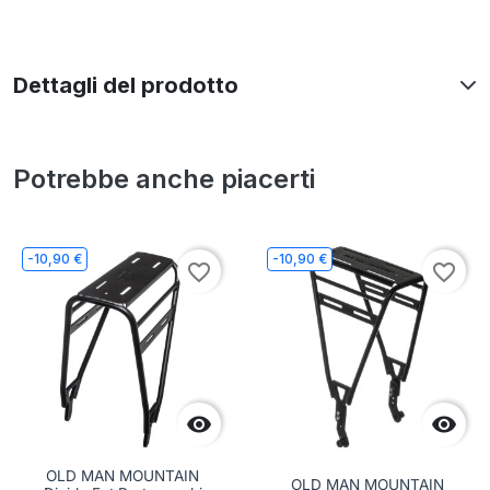
Dettagli del prodotto
Potrebbe anche piacerti
-10,90 €
-10,90 €
favorite_border
favorite_border


OLD MAN MOUNTAIN
OLD MAN MOUNTAIN