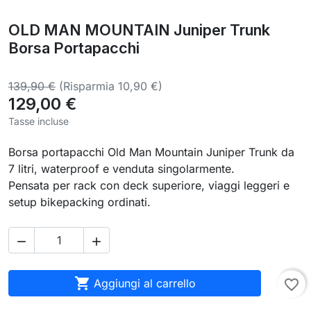
OLD MAN MOUNTAIN Juniper Trunk
Borsa Portapacchi
139,90 €
(Risparmia 10,90 €)
129,00 €
Tasse incluse
Borsa portapacchi Old Man Mountain Juniper Trunk da
7 litri, waterproof e venduta singolarmente.
Pensata per rack con deck superiore, viaggi leggeri e
setup bikepacking ordinati.



Aggiungi al carrello
favorite_border