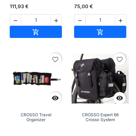
111,93 €
75,00 €




Aggiungi al carrello
Aggiungi al ca


favorite_border
favorite_border


CROSSO Travel
CROSSO Expert 66
Organizer
Crosso System