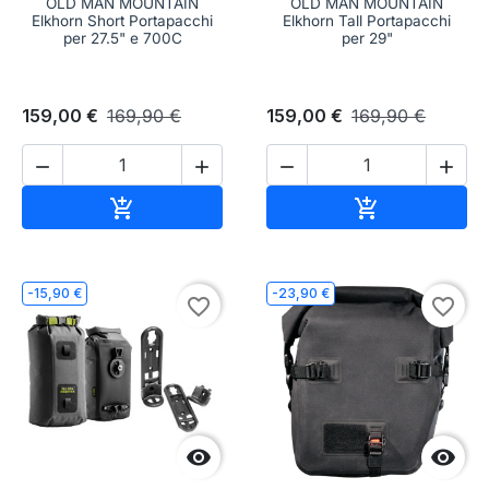
OLD MAN MOUNTAIN
OLD MAN MOUNTAIN
Elkhorn Short Portapacchi
Elkhorn Tall Portapacchi
per 27.5" e 700C
per 29"
159,00 €
169,90 €
159,00 €
169,90 €




Aggiungi al carrello
Aggiungi al c


-15,90 €
-23,90 €
favorite_border
favorite_border

