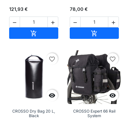
121,93 €
78,00 €




Aggiungi al carrello
Aggiungi al ca


favorite_border
favorite_border


CROSSO Dry Bag 20 L,
CROSSO Expert 66 Rail
Black
System