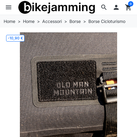
0
menu
search

shopping_cart
Home
Home
Accessori
Borse
Borse Cicloturismo
-10,90 €