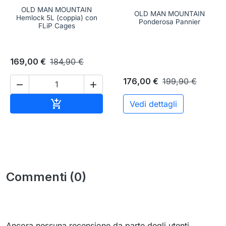
OLD MAN MOUNTAIN
OLD MAN MOUNTAIN
Hemlock 5L (coppia) con
Ponderosa Pannier
FLiP Cages
169,00 €
184,90 €
176,00 €
199,90 €


Aggiungi al carrello

Vedi dettagli
Commenti (0)
Ancora nessuna recensione da parte degli utenti.