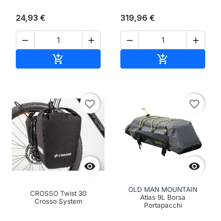
24,93 €
319,96 €




Aggiungi al carrello
Aggiungi al ca


favorite_border
favorite_border


OLD MAN MOUNTAIN
CROSSO Twist 30
Atlas 9L Borsa
Crosso System
Portapacchi