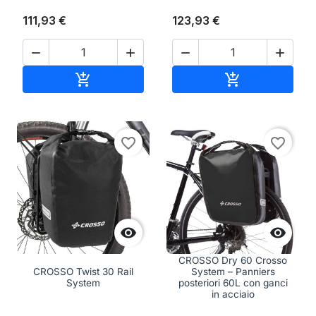
111,93 €
123,93 €




Aggiungi al carrello
Aggiungi al ca


favorite_border
favorite_border


CROSSO Dry 60 Crosso
CROSSO Twist 30 Rail
System – Panniers
System
posteriori 60L con ganci
in acciaio