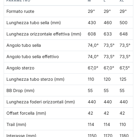
PARAMETRO
M
L
XL
Formato ruote
29"
29"
29"
Lunghezza tubo sella (mm)
430
460
500
Lunghezza orizzontale effettiva (mm)
608
633
648
Angolo tubo sella
74,0°
73,5°
73,5°
Angolo tubo sella effettivo
74,0°
73,5°
73,5°
Angolo sterzo
67,0°
67,0°
67,5°
Lunghezza tubo sterzo (mm)
110
120
125
BB Drop (mm)
55
55
55
Lunghezza foderi orizzontali (mm)
440
440
440
Offset forcella (mm)
42
42
42
Trail (mm)
114
114
110
Interasse (mm)
1150
1170
1180