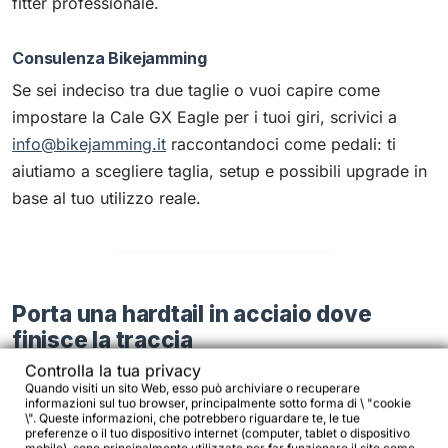
fitter professionale.
Consulenza Bikejamming
Se sei indeciso tra due taglie o vuoi capire come
impostare la Cale GX Eagle per i tuoi giri, scrivici a
info@bikejamming.it
raccontandoci come pedali: ti
aiutiamo a scegliere taglia, setup e possibili upgrade in
base al tuo utilizzo reale.
Porta una hardtail in acciaio dove
finisce la traccia
Controlla la tua privacy
La Bombtrack Cale GX Eagle – Metallic Burgundy è
Quando visiti un sito Web, esso può archiviare o recuperare
informazioni sul tuo browser, principalmente sotto forma di \ "cookie
fatta per te se vuoi una hardtail in acciaio con cui
\". Queste informazioni, che potrebbero riguardare te, le tue
preferenze o il tuo dispositivo internet (computer, tablet o dispositivo
spingere forte sui trail, esplorare nuovi sentieri e