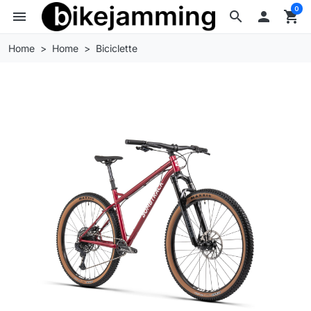
0
menu
search

shopping_cart
Home
Home
Biciclette