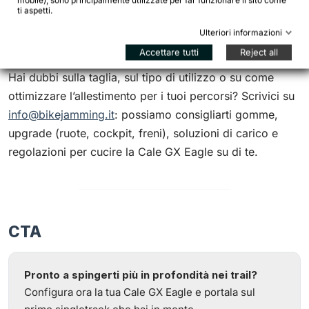
mobile), sono principalmente utilizzate per far funzionare il sito come
caricare borse per un weekend fuori porta, senza
ti aspetti.
rinunciare al controllo in discesa e alla comodità sulle
Ulteriori informazioni
lunghe distanze.
Accettare tutti
Reject all
Hai dubbi sulla taglia, sul tipo di utilizzo o su come
ottimizzare l’allestimento per i tuoi percorsi? Scrivici su
info@bikejamming.it
: possiamo consigliarti gomme,
upgrade (ruote, cockpit, freni), soluzioni di carico e
regolazioni per cucire la Cale GX Eagle su di te.
CTA
Pronto a spingerti più in profondità nei trail?
Configura ora la tua Cale GX Eagle e portala sul