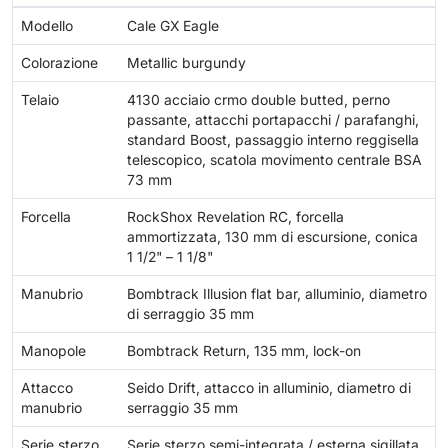
Modello
Cale GX Eagle
Colorazione
Metallic burgundy
Telaio
4130 acciaio crmo double butted, perno
passante, attacchi portapacchi / parafanghi,
standard Boost, passaggio interno reggisella
telescopico, scatola movimento centrale BSA
73 mm
Forcella
RockShox Revelation RC, forcella
ammortizzata, 130 mm di escursione, conica
1 1/2" – 1 1/8"
Manubrio
Bombtrack Illusion flat bar, alluminio, diametro
di serraggio 35 mm
Manopole
Bombtrack Return, 135 mm, lock-on
Attacco
Seido Drift, attacco in alluminio, diametro di
manubrio
serraggio 35 mm
Serie sterzo
Serie sterzo semi-integrata / esterna sigillata,