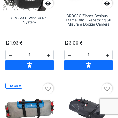


CROSSO Zipper Cosinus –
CROSSO Twist 30 Rail
Frame Bag Bikepacking Su
System
Misura a Doppia Camera
121,93 €
123,00 €




Aggiungi al carrello
Aggiungi al c


-110,95 €
favorite_border
favorite_border