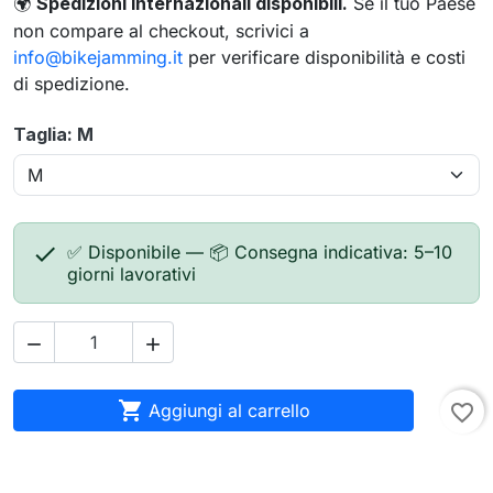
Spedizioni internazionali disponibili.
Se il tuo Paese
🌍
non compare al checkout, scrivici a
info@bikejamming.it
per verificare disponibilità e costi
di spedizione.
Taglia: M

✅ Disponibile — 📦 Consegna indicativa: 5–10
giorni lavorativi



Aggiungi al carrello
favorite_border