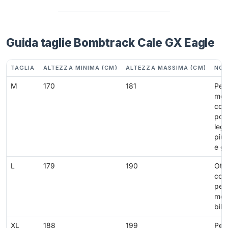
Guida taglie Bombtrack Cale GX Eagle
TAGLIA
ALTEZZA MINIMA (CM)
ALTEZZA MASSIMA (CM)
NOT
M
170
181
Per 
med
con
pos
leg
più
e gi
L
179
190
Ott
com
per t
mou
bik
XL
188
199
Per 