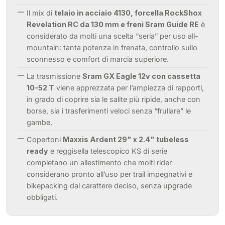
Il mix di
telaio in acciaio 4130, forcella RockShox
Revelation RC da 130 mm e freni Sram Guide RE
è
considerato da molti una scelta “seria” per uso all-
mountain: tanta potenza in frenata, controllo sullo
sconnesso e comfort di marcia superiore.
La trasmissione
Sram GX Eagle 12v con cassetta
10–52 T
viene apprezzata per l’ampiezza di rapporti,
in grado di coprire sia le salite più ripide, anche con
borse, sia i trasferimenti veloci senza “frullare” le
gambe.
Copertoni
Maxxis Ardent 29" x 2.4" tubeless
ready
e reggisella telescopico KS di serie
completano un allestimento che molti rider
considerano pronto all’uso per trail impegnativi e
bikepacking dal carattere deciso, senza upgrade
obbligati.