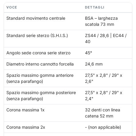
VOCE
DETTAGLI
Standard movimento centrale
BSA – larghezza
scatola 73 mm
Standard serie sterzo (S.H.I.S.)
ZS44 / 28,6 | EC44 /
40
Angolo sede corona serie sterzo
45°
Diametro interno cannotto forcella
24,6 mm
Spazio massimo gomma anteriore
27,5" x 2,8" / 29" x
(senza parafango)
2,6"
Spazio massimo gomma posteriore
27,5" x 2,8" / 29" x
(senza parafango)
2,4"
Corona massima 1x
32 denti con linea
catena 52 mm
Corona massima 2x
- (non applicabile)