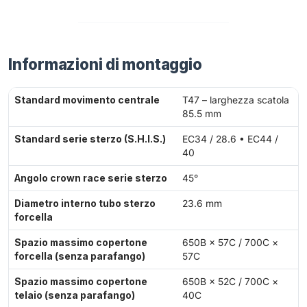
Informazioni di montaggio
Standard movimento centrale
T47 – larghezza scatola
85.5 mm
Standard serie sterzo (S.H.I.S.)
EC34 / 28.6 • EC44 /
40
Angolo crown race serie sterzo
45°
Diametro interno tubo sterzo
23.6 mm
forcella
Spazio massimo copertone
650B × 57C / 700C ×
forcella (senza parafango)
57C
Spazio massimo copertone
650B × 52C / 700C ×
telaio (senza parafango)
40C