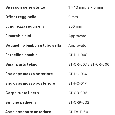
Spessori serie sterzo
1 × 10 mm, 2 × 5 mm
Offset reggisella
0 mm
Lunghezza reggisella
350 mm
Rimorchio bici
Approvato
Seggiolino bimbo su tubo sella
Approvato
Forcellino cambio
BT-DH-008
Small parts telaio
BT-CR-007 / BT-CR-006
End caps mozzo anteriore
BT-HC-014
End caps mozzo posteriore
BT-HC-017
Corpo ruota libera
BT-CB-006
Bullone pedivella
BT-CRP-002
Asse passante anteriore
BT-TA-F-601