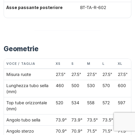
Asse passante posteriore
BT-TA-R-602
Geometrie
VOCE / TAGLIA
XS
S
M
L
XL
Misura ruote
27.5"
27.5"
27.5"
27.5"
27.5"
Lunghezza tubo sella
460
500
530
570
600
(mm)
Top tube orizzontale
520
534
558
572
597
(mm)
Angolo tubo sella
73.9°
73.9°
73.5°
73.5°
73.0°
Angolo sterzo
70.9°
70.9°
71.5°
71.5°
71.5°