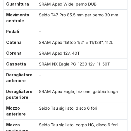
Guarnitura
SRAM Apex Wide, perno DUB
Movimento
Seido T47 Pro 85.5 mm per perno 30 mm
centrale
Pedali
–
Catena
SRAM Apex flattop 1/2" × 11/128", 112L
Corona
SRAM Apex 12v, 40T
Cassetta
SRAM NX Eagle PG-1230 12v, 11–50T
Deragliatore
–
anteriore
Deragliatore
SRAM Apex Eagle, frizione, gabbia lunga
posteriore
Mozzo
Seido Tau sigillato, disco 6 fori
anteriore
Mozzo
Seido Tau sigillato, corpo HG, disco 6 fori
posteriore