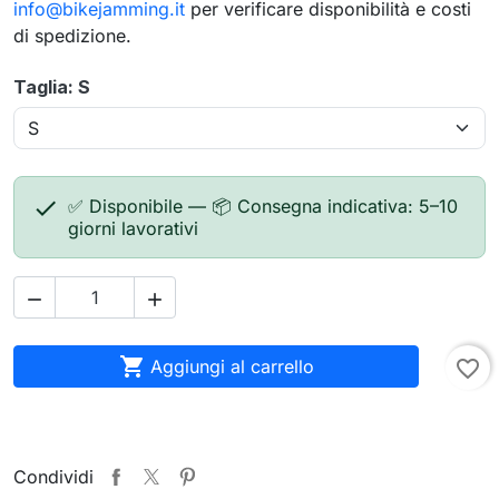
info@bikejamming.it
per verificare disponibilità e costi
di spedizione.
Taglia: S

✅ Disponibile — 📦 Consegna indicativa: 5–10
giorni lavorativi



Aggiungi al carrello
favorite_border
Condividi