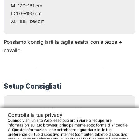
M: 170–181 cm
L: 179–190 cm
XL: 188–199 cm
Possiamo consigliarti la taglia esatta con altezza +
cavallo.
Setup Consigliati
Borse da sella, telaio e manubrio
Controlla la tua privacy
Possibilità di montare portapacchi anteriori e
Quando visiti un sito Web, esso può archiviare o recuperare
informazioni sul tuo browser, principalmente sotto forma di \ "cookie
posteriori
\". Queste informazioni, che potrebbero riguardare te, le tue
preferenze o il tuo dispositivo internet (computer, tablet o dispositivo
Anteriore più largo per percorsi tecnici