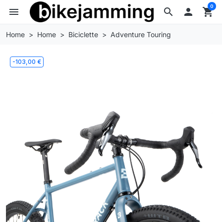
0
menu
search

shopping_cart
Home
Home
Biciclette
Adventure Touring
-103,00 €