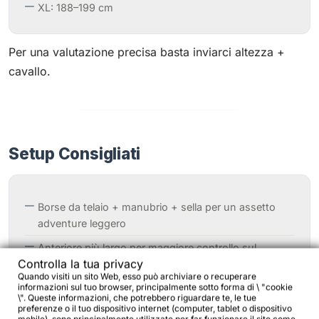
XL: 188–199 cm
Per una valutazione precisa basta inviarci altezza +
cavallo.
Setup Consigliati
Borse da telaio + manubrio + sella per un assetto
adventure leggero
Anteriore più largo per maggiore controllo sul
Controlla la tua privacy
tecnico
Quando visiti un sito Web, esso può archiviare o recuperare
informazioni sul tuo browser, principalmente sotto forma di \ "cookie
Compatibilità portapacchi full touring
\". Queste informazioni, che potrebbero riguardare te, le tue
preferenze o il tuo dispositivo internet (computer, tablet o dispositivo
Ottima base per impianti a dinamo