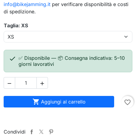
info@bikejamming.it
per verificare disponibilità e costi
di spedizione.
Taglia: XS

✅ Disponibile — 📦 Consegna indicativa: 5–10
giorni lavorativi



Aggiungi al carrello
favorite_border
Condividi