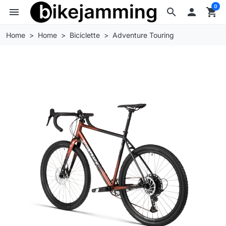
0
menu
search

shopping_cart
Home
Home
Biciclette
Adventure Touring