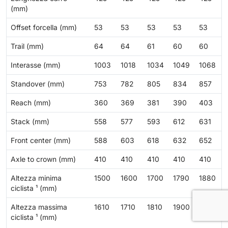
(mm)
Offset forcella (mm)
53
53
53
53
53
Trail (mm)
64
64
61
60
60
Interasse (mm)
1003
1018
1034
1049
1068
Standover (mm)
753
782
805
834
857
Reach (mm)
360
369
381
390
403
Stack (mm)
558
577
593
612
631
Front center (mm)
588
603
618
632
652
Axle to crown (mm)
410
410
410
410
410
Altezza minima
1500
1600
1700
1790
1880
ciclista ¹ (mm)
Altezza massima
1610
1710
1810
1900
1990
ciclista ¹ (mm)