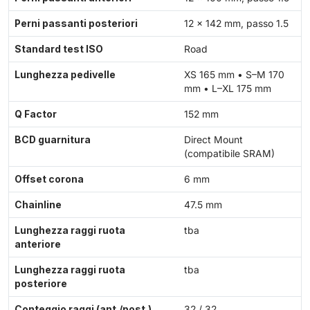
Perni passanti posteriori
12 × 142 mm, passo 1.5
Standard test ISO
Road
Lunghezza pedivelle
XS 165 mm • S–M 170
mm • L–XL 175 mm
Q Factor
152 mm
BCD guarnitura
Direct Mount
(compatibile SRAM)
Offset corona
6 mm
Chainline
47.5 mm
Lunghezza raggi ruota
tba
anteriore
Lunghezza raggi ruota
tba
posteriore
Conteggio raggi (ant./post.)
32 / 32