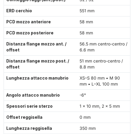
ERD cerchio
551 mm
PCD mozzo anteriore
58 mm
PCD mozzo posteriore
58 mm
Distanza flange mozzo ant. /
56.5 mm centro-centro /
offset
6.6 mm
Distanza flange mozzo post. /
51 mm centro-centro /
offset
8.8 mm
Lunghezza attacco manubrio
XS–S 80 mm • M 90
mm • L–XL 100 mm
Angolo attacco manubrio
-6°
Spessori serie sterzo
1 × 10 mm, 2 × 5 mm
Offset reggisella
0 mm
Lunghezza reggisella
350 mm