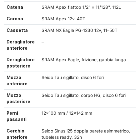
Catena
SRAM Apex flattop 1/2" × 11/128", 112L
Corona
SRAM Apex 12v, 40T
Cassetta
SRAM NX Eagle PG-1230 12v, 11–50T
Deragliatore
–
anteriore
Deragliatore
SRAM Apex Eagle, frizione, gabbia lunga
posteriore
Mozzo
Seido Tau sigillato, disco 6 fori
anteriore
Mozzo
Seido Tau sigillato, corpo HG, disco 6 fori
posteriore
Perni
12×100 mm / 12×142 mm
passanti
Cerchio
Seido Sinus i25 doppia parete asimmetrico,
anteriore
tubeless ready, 32h