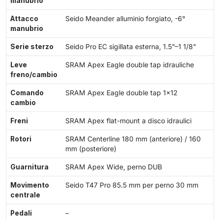
manubrio
Attacco
Seido Meander alluminio forgiato, -6°
manubrio
Serie sterzo
Seido Pro EC sigillata esterna, 1.5"–1 1/8"
Leve
SRAM Apex Eagle double tap idrauliche
freno/cambio
Comando
SRAM Apex Eagle double tap 1×12
cambio
Freni
SRAM Apex flat-mount a disco idraulici
Rotori
SRAM Centerline 180 mm (anteriore) / 160
mm (posteriore)
Guarnitura
SRAM Apex Wide, perno DUB
Movimento
Seido T47 Pro 85.5 mm per perno 30 mm
centrale
Pedali
–