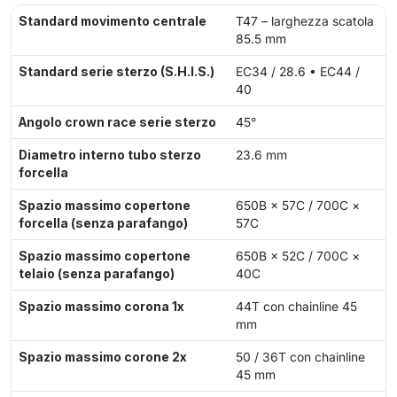
Standard movimento centrale
T47 – larghezza scatola
85.5 mm
Standard serie sterzo (S.H.I.S.)
EC34 / 28.6 • EC44 /
40
Angolo crown race serie sterzo
45°
Diametro interno tubo sterzo
23.6 mm
forcella
Spazio massimo copertone
650B × 57C / 700C ×
forcella (senza parafango)
57C
Spazio massimo copertone
650B × 52C / 700C ×
telaio (senza parafango)
40C
Spazio massimo corona 1x
44T con chainline 45
mm
Spazio massimo corone 2x
50 / 36T con chainline
45 mm