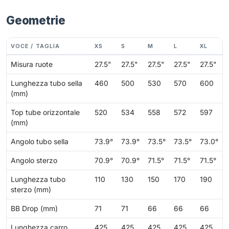
Geometrie
VOCE / TAGLIA
XS
S
M
L
XL
Misura ruote
27.5"
27.5"
27.5"
27.5"
27.5"
Lunghezza tubo sella
460
500
530
570
600
(mm)
Top tube orizzontale
520
534
558
572
597
(mm)
Angolo tubo sella
73.9°
73.9°
73.5°
73.5°
73.0°
Angolo sterzo
70.9°
70.9°
71.5°
71.5°
71.5°
Lunghezza tubo
110
130
150
170
190
sterzo (mm)
BB Drop (mm)
71
71
66
66
66
Lunghezza carro
425
425
425
425
425