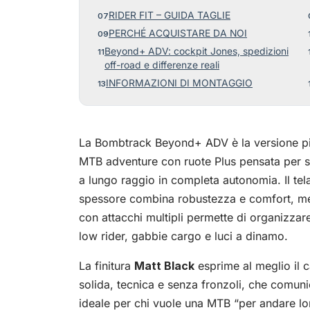
RIDER FIT – GUIDA TAGLIE
PERCHÉ ACQUISTARE DA NOI
Beyond+ ADV: cockpit Jones, spedizioni
off-road e differenze reali
INFORMAZIONI DI MONTAGGIO
La Bombtrack Beyond+ ADV è la versione pi
MTB adventure con ruote Plus pensata per spe
a lungo raggio in completa autonomia. Il te
spessore combina robustezza e comfort, men
con attacchi multipli permette di organizzar
low rider, gabbie cargo e luci a dinamo.
La finitura
Matt Black
esprime al meglio il 
solida, tecnica e senza fronzoli, che comunic
ideale per chi vuole una MTB “per andare l