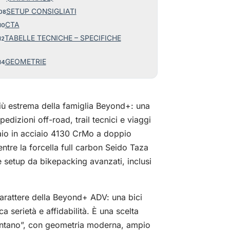
SETUP CONSIGLIATI
CTA
TABELLE TECNICHE – SPECIFICHE
GEOMETRIE
ù estrema della famiglia Beyond+: una
dizioni off-road, trail tecnici e viaggi
laio in acciaio 4130 CrMo a doppio
tre la forcella full carbon Seido Taza
e setup da bikepacking avanzati, inclusi
carattere della Beyond+ ADV: una bici
a serietà e affidabilità. È una scelta
ontano”, con geometria moderna, ampio