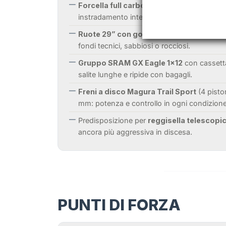
Forcella full carbon Seido Taza
con attacc
instradamento interno per cavo dinamo.
Ruote 29” con gomme 3.0”
per massima t
fondi tecnici, sabbiosi o rocciosi.
Gruppo SRAM GX Eagle 1×12
con cassett
salite lunghe e ripide con bagagli.
Freni a disco Magura Trail Sport
(4 pisto
mm: potenza e controllo in ogni condizione
Predisposizione per
reggisella telescopi
ancora più aggressiva in discesa.
PUNTI DI FORZA