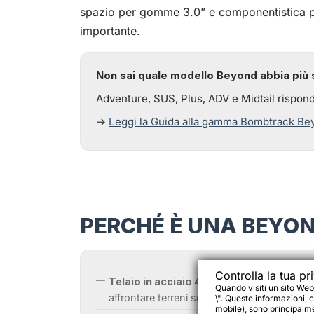
spazio per gomme 3.0” e componentistica pro
importante.
Non sai quale modello Beyond abbia più s
Adventure, SUS, Plus, ADV e Midtail rispon
→
Leggi la Guida alla gamma Bombtrack Be
PERCHÉ È UNA BEYO
Controlla la tua pr
Telaio in acciaio 4130 CrMo double butt
Quando visiti un sito Web
affrontare terreni severi e carichi elevati.
\". Queste informazioni, c
mobile), sono principalmen