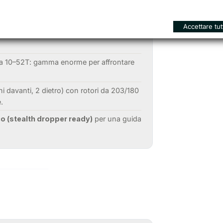
hi triple cage, compatibile low rider e
Accettare tut
razione, comfort e galleggiamento su
a 10–52T: gamma enorme per affrontare
ni davanti, 2 dietro) con rotori da 203/180
.
co (stealth dropper ready)
per una guida