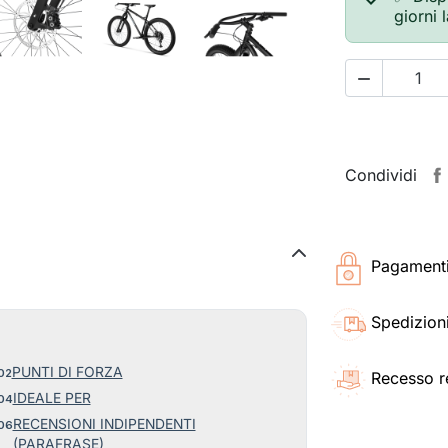
giorni 

Condividi
Pagamenti 
Spedizioni
PUNTI DI FORZA
Recesso r
IDEALE PER
RECENSIONI INDIPENDENTI
(PARAFRASE)