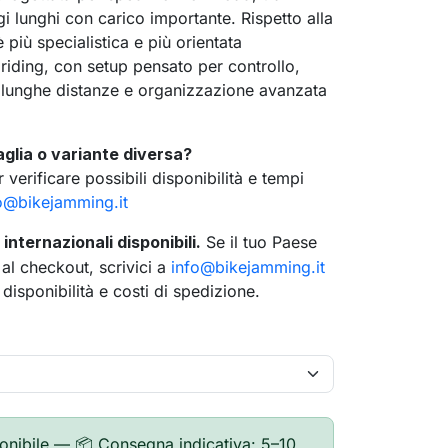
gi lunghi con carico importante. Rispetto alla
più specialistica e più orientata
 riding, con setup pensato per controllo,
 lunghe distanze e organizzazione avanzata
aglia o variante diversa?
 verificare possibili disponibilità e tempi
o@bikejamming.it
internazionali disponibili.
Se il tuo Paese
l checkout, scrivici a
info@bikejamming.it
 disponibilità e costi di spedizione.
search
onibile — 📦 Consegna indicativa: 5–10