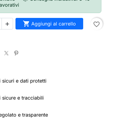
lavorativi

Aggiungi al carrello
favorite_border

sicuri e dati protetti
 sicure e tracciabili
egolato e trasparente