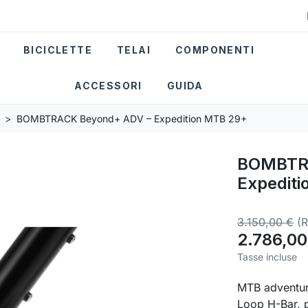
BICICLETTE
TELAI
COMPONENTI
ACCESSORI
GUIDA
BOMBTRACK Beyond+ ADV – Expedition MTB 29+
BOMBTRA
Expedit
3.150,00 €
(
2.786,00
Tasse incluse
MTB adventure
Loop H-Bar, p