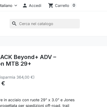

shopping_cart
0
Accedi
Carrello
search
CK Beyond+ ADV –
ion MTB 29+
Risparmia 364,00 €)
 €
 in acciaio con ruote 29” x 3.0” e Jones
rogettata per spedizioni off-road, trail