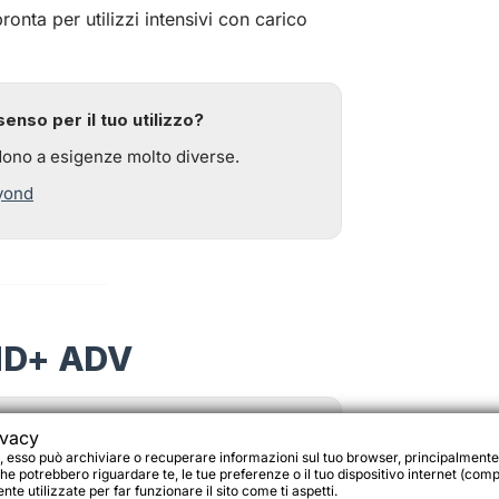
nta per utilizzi intensivi con carico
enso per il tuo utilizzo?
dono a esigenze molto diverse.
yond
ND+ ADV
ivacy
ed
con standard Boost, pensato per
, esso può archiviare o recuperare informazioni sul tuo browser, principalmente
he potrebbero riguardare te, le tue preferenze o il tuo dispositivo internet (compu
te utilizzate per far funzionare il sito come ti aspetti.