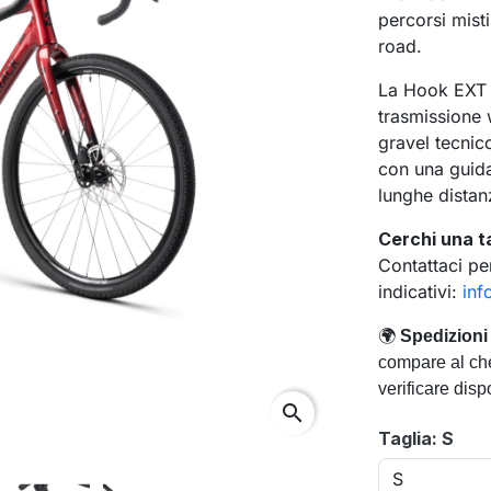
percorsi misti
road.
La Hook EXT 
trasmissione
gravel tecnic
con una guida
lunghe distan
Cerchi una t
Contattaci per
indicativi:
inf
🌍
Spedizioni 
compare al che
verificare disp
search
Taglia: S