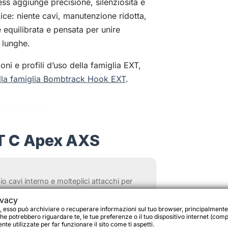
s aggiunge precisione, silenziosità e
ice: niente cavi, manutenzione ridotta,
equilibrata e pensata per unire
 lunghe.
ni e profili d’uso della famiglia EXT,
lla famiglia Bombtrack Hook EXT
.
T C Apex AXS
 cavi interno e molteplici attacchi per
ivacy
, esso può archiviare o recuperare informazioni sul tuo browser, principalmente
i per portapacchi/borse e ampia
he potrebbero riguardare te, le tue preferenze o il tuo dispositivo internet (compu
te utilizzate per far funzionare il sito come ti aspetti.