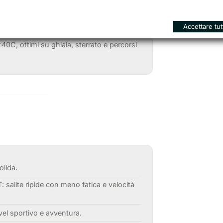
precisa e affidabile su ogni terreno.
Accettare tut
nte e modulabile.
C, ottimi su ghiaia, sterrato e percorsi
olida.
salite ripide con meno fatica e velocità
vel sportivo e avventura.