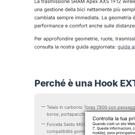
La trasmissione SRAM Apex AXS 1×12 wireles
una gestione della bici nettamente più sempl
cambiata sempre immediata. La geometria è 
performance e comfort anche sulle distanze
Per approfondire geometrie, ruote, trasmissio
consulta la nostra guida aggiornata:
guida a
Perché è una Hook EX
Telaio in carbonio Toray T800 con passaggio
borse, portapacchi e accessori.
Controlla la tua pr
Quando visiti un sito Web
Forcella Seido MGV full carbon con attacch
\". Queste informazioni, c
compatibilità gomme.
mobile), sono principalmen