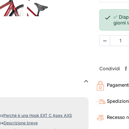

✅ Disp
giorni 

Condividi
Pagamenti 
Spedizioni
Perché è una Hook EXT C Apex AXS
Recesso r
Descrizione breve