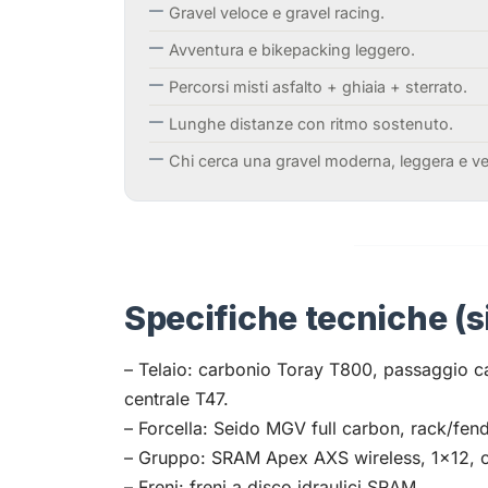
Gravel veloce e gravel racing.
Avventura e bikepacking leggero.
Percorsi misti asfalto + ghiaia + sterrato.
Lunghe distanze con ritmo sostenuto.
Chi cerca una gravel moderna, leggera e ver
Specifiche tecniche (s
– Telaio: carbonio Toray T800, passaggio ca
centrale T47.
– Forcella: Seido MGV full carbon, rack/fen
– Gruppo: SRAM Apex AXS wireless, 1×12, c
– Freni: freni a disco idraulici SRAM.