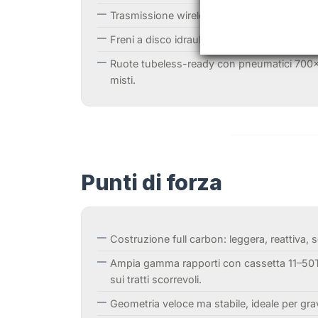
Trasmissione wireless SRAM Apex AXS 1×12, 
Freni a disco idraulici per una frenata pote
Ruote tubeless-ready con pneumatici 700×40
misti.
Punti di forza
Costruzione full carbon: leggera, reattiva, s
Ampia gamma rapporti con cassetta 11–50T: 
sui tratti scorrevoli.
Geometria veloce ma stabile, ideale per gra