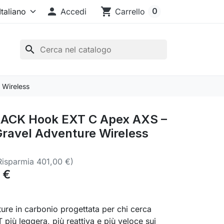

shopping_cart
0
Accedi
Carrello
search
Wireless
CK Hook EXT C Apex AXS –
ravel Adventure Wireless
Risparmia 401,00 €)
 €
ure in carbonio progettata per chi cerca
più leggera, più reattiva e più veloce sui