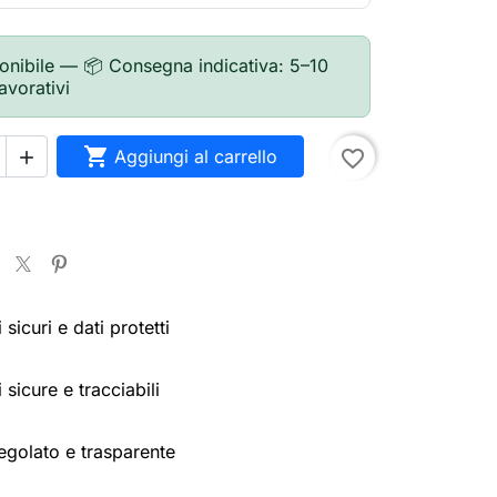
onibile — 📦 Consegna indicativa: 5–10
lavorativi

Aggiungi al carrello
favorite_border

sicuri e dati protetti
 sicure e tracciabili
egolato e trasparente