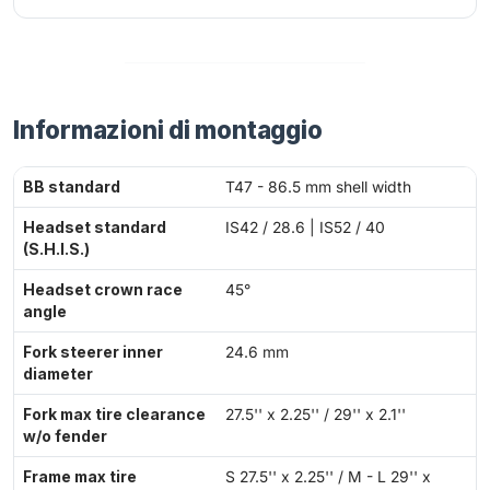
Informazioni di montaggio
BB standard
T47 - 86.5 mm shell width
Headset standard
IS42 / 28.6 | IS52 / 40
(S.H.I.S.)
Headset crown race
45°
angle
Fork steerer inner
24.6 mm
diameter
Fork max tire clearance
27.5'' x 2.25'' / 29'' x 2.1''
w/o fender
Frame max tire
S 27.5'' x 2.25'' / M - L 29'' x