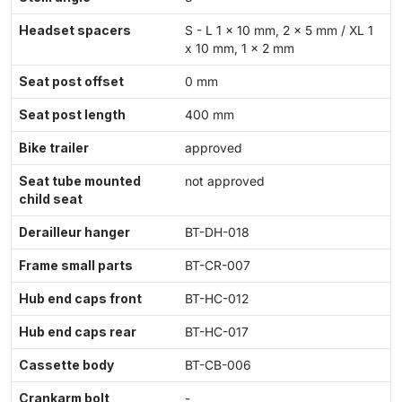
Headset spacers
S - L 1 x 10 mm, 2 x 5 mm / XL 1
x 10 mm, 1 x 2 mm
Seat post offset
0 mm
Seat post length
400 mm
Bike trailer
approved
Seat tube mounted
not approved
child seat
Derailleur hanger
BT-DH-018
Frame small parts
BT-CR-007
Hub end caps front
BT-HC-012
Hub end caps rear
BT-HC-017
Cassette body
BT-CB-006
Crankarm bolt
-