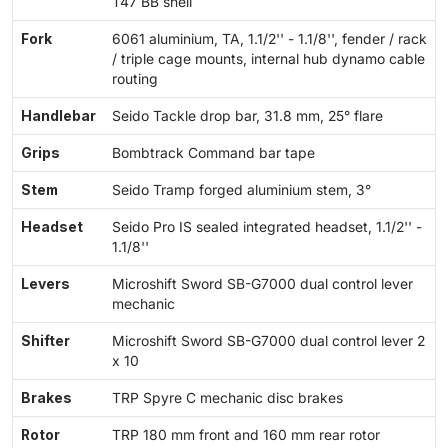
T47 BB shell
Fork
6061 aluminium, TA, 1.1/2'' - 1.1/8'', fender / rack
/ triple cage mounts, internal hub dynamo cable
routing
Handlebar
Seido Tackle drop bar, 31.8 mm, 25° flare
Grips
Bombtrack Command bar tape
Stem
Seido Tramp forged aluminium stem, 3°
Headset
Seido Pro IS sealed integrated headset, 1.1/2'' -
1.1/8''
Levers
Microshift Sword SB-G7000 dual control lever
mechanic
Shifter
Microshift Sword SB-G7000 dual control lever 2
x 10
Brakes
TRP Spyre C mechanic disc brakes
Rotor
TRP 180 mm front and 160 mm rear rotor