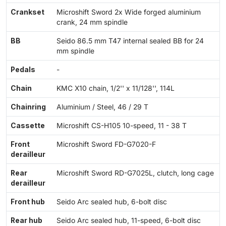
Crankset
Microshift Sword 2x Wide forged aluminium
crank, 24 mm spindle
BB
Seido 86.5 mm T47 internal sealed BB for 24
mm spindle
Pedals
-
Chain
KMC X10 chain, 1/2'' x 11/128'', 114L
Chainring
Aluminium / Steel, 46 / 29 T
Cassette
Microshift CS-H105 10-speed, 11 - 38 T
Front
Microshift Sword FD-G7020-F
derailleur
Rear
Microshift Sword RD-G7025L, clutch, long cage
derailleur
Front hub
Seido Arc sealed hub, 6-bolt disc
Rear hub
Seido Arc sealed hub, 11-speed, 6-bolt disc