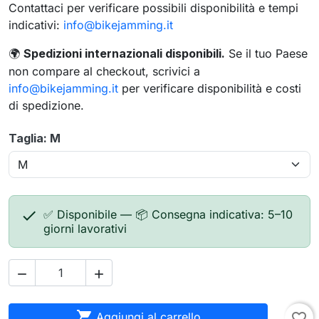
Contattaci per verificare possibili disponibilità e tempi
indicativi:
info@bikejamming.it
Spedizioni internazionali disponibili.
Se il tuo Paese
🌍
non compare al checkout, scrivici a
info@bikejamming.it
per verificare disponibilità e costi
di spedizione.
Taglia: M

✅ Disponibile — 📦 Consegna indicativa: 5–10
giorni lavorativi



Aggiungi al carrello
favorite_border