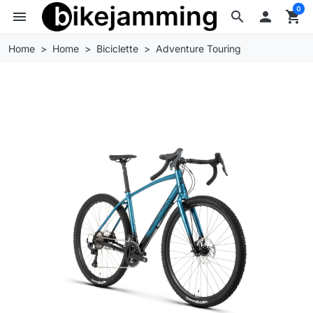
0
menu
search

shopping_cart
Home
Home
Biciclette
Adventure Touring