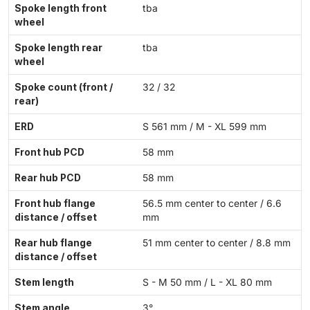
Spoke length front
tba
wheel
Spoke length rear
tba
wheel
Spoke count (front /
32 / 32
rear)
ERD
S 561 mm / M - XL 599 mm
Front hub PCD
58 mm
Rear hub PCD
58 mm
Front hub flange
56.5 mm center to center / 6.6
distance / offset
mm
Rear hub flange
51 mm center to center / 8.8 mm
distance / offset
Stem length
S - M 50 mm / L - XL 80 mm
Stem angle
3°