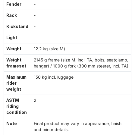
Fender
-
Rack
-
Kickstand
-
Light
-
Weight
12.2 kg (size M)
Weight
2145 g frame (size M, incl. TA, bolts, seatclamp,
frameset
hanger) / 1000 g fork (300 mm steerer, incl. TA)
Maximum
150 kg incl. luggage
rider
weight
ASTM
2
riding
condition
Note
Final product may vary in appearance, finish
and minor details.