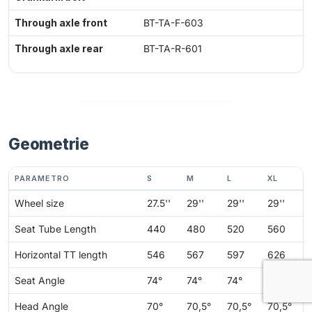
Through axle front
BT-TA-F-603
Through axle rear
BT-TA-R-601
Geometrie
PARAMETRO
S
M
L
XL
Wheel size
27.5''
29''
29''
29''
Seat Tube Length
440
480
520
560
Horizontal TT length
546
567
597
626
Seat Angle
74°
74°
74°
74°
Head Angle
70°
70,5°
70,5°
70,5°