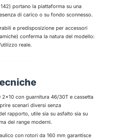
142) portano la piattaforma su una
 presenza di carico o su fondo sconnesso.
rabili e predisposizione per accessori
namiche) conferma la natura del modello:
utilizzo reale.
tecniche
2×10 con guarnitura 46/30T e cassetta
rire scenari diversi senza
l rapporto, utile sia su asfalto sia su
rema dei range moderni.
ulico con rotori da 160 mm garantisce