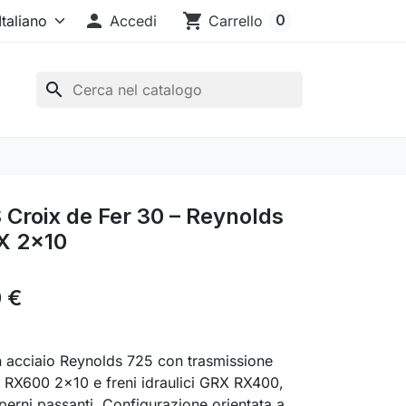

shopping_cart
0
Accedi
Carrello
search
Croix de Fer 30 – Reynolds
X 2x10
 €
n acciaio Reynolds 725 con trasmissione
RX600 2×10 e freni idraulici GRX RX400,
 perni passanti. Configurazione orientata a