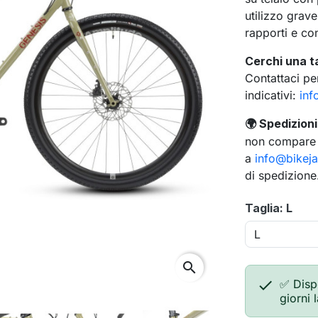
utilizzo grav
rapporti e con
Cerchi una t
Contattaci per
indicativi:
inf
Spedizioni 
🌍
non compare a
a
info@bikej
di spedizione
Taglia: L
search

✅ Disp
giorni 