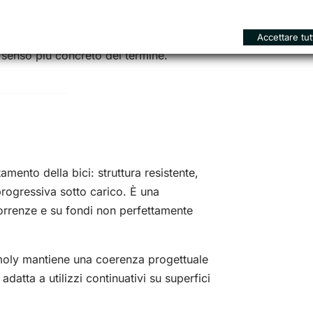
rato, né per una lettura puramente
Accettare tut
l senso più concreto del termine.
amento della bici: struttura resistente,
rogressiva sotto carico. È una
orrenze e su fondi non perfettamente
moly mantiene una coerenza progettuale
 adatta a utilizzi continuativi su superfici