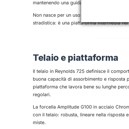
mantenendo una guida stabile e prevedibile.
Non nasce per un uso tecnico spinto su ster
stradistica: è una piattaforma intermedia ne
Telaio e piattaforma
Il telaio in Reynolds 725 definisce il comport
buona capacità di assorbimento e risposta p
piattaforma che lavora bene su lunghe perc
regolari.
La forcella Amplitude G100 in acciaio Chro
con il telaio: robusta, lineare nella risposta e
miste.