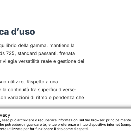
ca d’uso
quilibrio della gamma: mantiene la
ds 725, standard passanti, frenata
vilegia versatilità reale e gestione dei
uo utilizzo. Rispetto a una
la continuità tra superfici diverse:
con variazioni di ritmo e pendenza che
ivacy
ecializzare troppo l’utilizzo: copre
, esso può archiviare o recuperare informazioni sul tuo browser, principalmente
he potrebbero riguardare te, le tue preferenze o il tuo dispositivo internet (compu
lassico e bikepacking leggero,
te utilizzate per far funzionare il sito come ti aspetti.