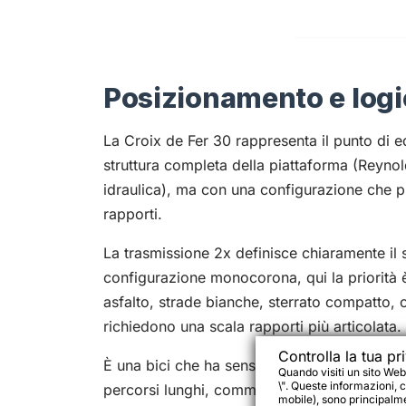
Posizionamento e logi
La Croix de Fer 30 rappresenta il punto di e
struttura completa della piattaforma (Reynol
idraulica), ma con una configurazione che pri
rapporti.
La trasmissione 2x definisce chiaramente il s
configurazione monocorona, qui la priorità è 
asfalto, strade bianche, sterrato compatto, 
richiedono una scala rapporti più articolata.
Controlla la tua pr
È una bici che ha senso per chi non vuole sp
Quando visiti un sito Web
\". Queste informazioni, c
percorsi lunghi, commuting esteso, gravel c
mobile), sono principalmen