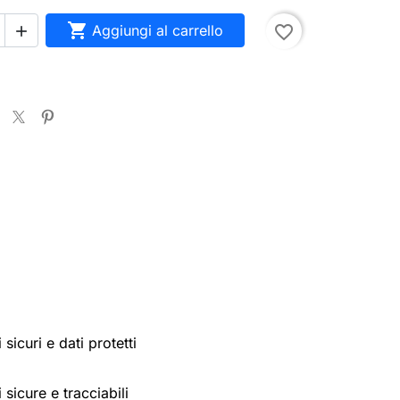

Aggiungi al carrello
favorite_border

sicuri e dati protetti
 sicure e tracciabili