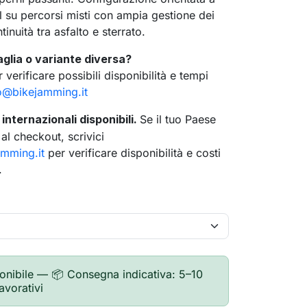
el su percorsi misti con ampia gestione dei
tinuità tra asfalto e sterrato.
aglia o variante diversa?
 verificare possibili disponibilità e tempi
o@bikejamming.it
internazionali disponibili.
Se il tuo Paese
l checkout, scrivici
amming.it
per verificare disponibilità e costi
.
search
onibile — 📦 Consegna indicativa: 5–10
lavorativi