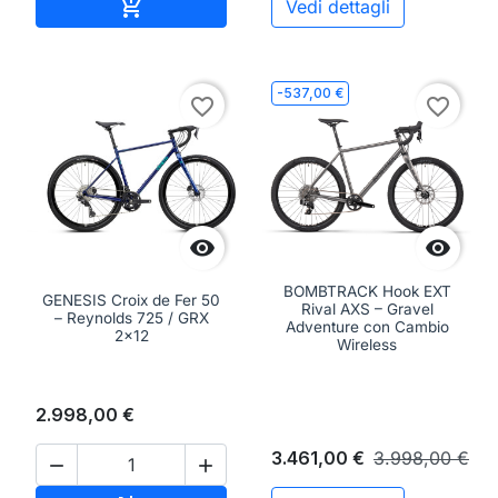
Aggiungi al carrello

Vedi dettagli
-537,00 €
favorite_border
favorite_border


BOMBTRACK Hook EXT
GENESIS Croix de Fer 50
Rival AXS – Gravel
– Reynolds 725 / GRX
Adventure con Cambio
2x12
Wireless
2.998,00 €
3.461,00 €
3.998,00 €

