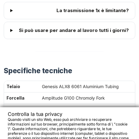
La trasmissione 1x è limitante?
Si può usare per andare al lavoro tutti i giorni?
Specifiche tecniche
Telaio
Genesis ALX8 6061 Aluminium Tubing
Forcella
Amplitude G100 Chromoly Fork
Trasmissione
Shimano ESSA U2000, 1×8 velocità
Controlla la tua privacy
Quando visiti un sito Web, esso può archiviare o recuperare
Guarnitura
40T
informazioni sul tuo browser, principalmente sotto forma di \ "cookie
\". Queste informazioni, che potrebbero riguardare te, le tue
Cassetta
11-45T
preferenze o il tuo dispositivo internet (computer, tablet o dispositivo
mobile), sono principalmente utilizzate per far funzionare il sito come