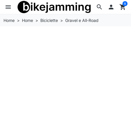
0
menu
search

shopping_cart
Home
Home
Biciclette
Gravel e All-Road