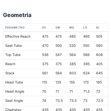
Geometria
PARAMETRO
XS
SM
MD
LG
XL
Effective Reach
475
475
485
495
505
Seat Tube
470
500
530
550
580
Top Tube
536
547
564
586
608
Reach
375
375
385
395
405
Stack
561
584
603
624
645
Head Tube
115
135
155
175
195
Head Angle
70
71
71
71.5
72
Seat Angle
74
73.5
73.5
73
72.5
Chainstay
435
435
435
435
435