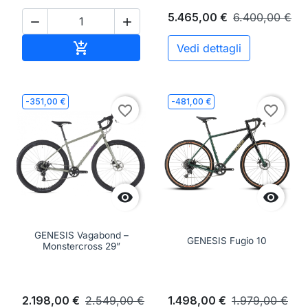
5.465,00 €
6.400,00 €


Aggiungi al carrello

Vedi dettagli
-351,00 €
-481,00 €
favorite_border
favorite_border


GENESIS Vagabond –
GENESIS Fugio 10
Monstercross 29”
2.198,00 €
2.549,00 €
1.498,00 €
1.979,00 €