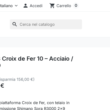

shopping_cart
0
Accedi
Carrello
search
Croix de Fer 10 – Acciaio /
9
isparmia 156,00 €)
 €
piattaforma Croix de Fer, con telaio in
asmissione Shimano Sora R3000 2×9