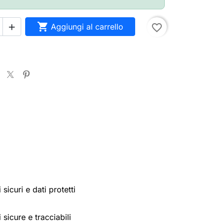

Aggiungi al carrello
favorite_border

sicuri e dati protetti
 sicure e tracciabili