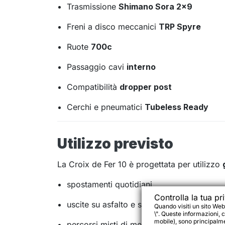
Trasmissione
Shimano Sora 2×9
Freni a disco meccanici
TRP Spyre
Ruote
700c
Passaggio cavi
interno
Compatibilità
dropper post
Cerchi e pneumatici
Tubeless Ready
Utilizzo previsto
La Croix de Fer 10 è progettata per utilizzo
spostamenti quotidiani
Controlla la tua pr
uscite su asfalto e sterrato
Quando visiti un sito Web
\". Queste informazioni, c
mobile), sono principalmen
percorsi misti di media e lunga distanza