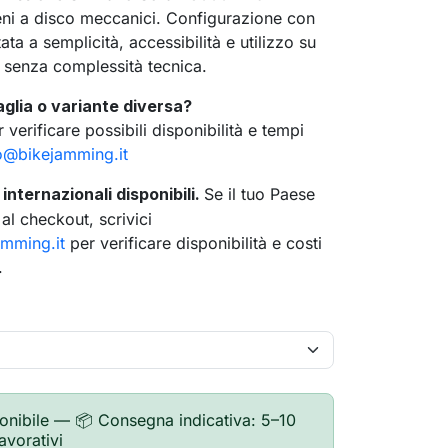
eni a disco meccanici. Configurazione con
ata a semplicità, accessibilità e utilizzo su
i senza complessità tecnica.
aglia o variante diversa?
 verificare possibili disponibilità e tempi
o@bikejamming.it
internazionali disponibili.
Se il tuo Paese
l checkout, scrivici
amming.it
per verificare disponibilità e costi
.
search
onibile — 📦 Consegna indicativa: 5–10
lavorativi