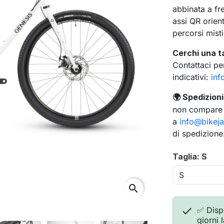
abbinata a fr
assi QR orient
percorsi mist
Cerchi una t
Contattaci per
indicativi:
inf
Spedizioni 
🌍
non compare a
a
info@bikej
di spedizione
Taglia: S
search

✅ Disp
giorni 