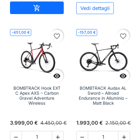
Aggiungi al carrello

Vedi dettagli
-451,00 €
-157,00 €
favorite_border
favorite_border


BOMBTRACK Hook EXT
BOMBTRACK Audax AL
C Apex AXS – Carbon
Sword – Allroad
Gravel Adventure
Endurance in Alluminio –
Wireless
Matt Black
3.999,00 €
4.450,00 €
1.993,00 €
2.150,00 €



