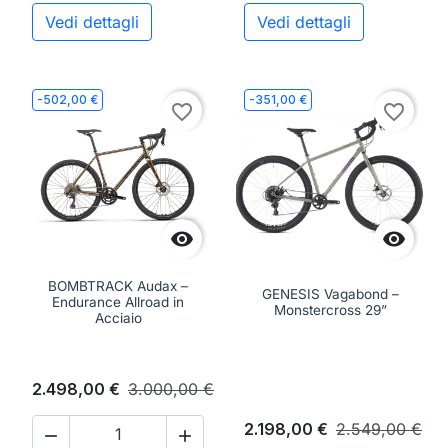
Vedi dettagli
Vedi dettagli
-502,00 €
-351,00 €
favorite_border
favorite_border


BOMBTRACK Audax –
GENESIS Vagabond –
Endurance Allroad in
Monstercross 29”
Acciaio
2.498,00 €
3.000,00 €
2.198,00 €
2.549,00 €

