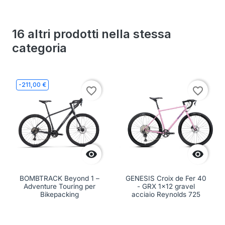
16 altri prodotti nella stessa
categoria
-211,00 €
favorite_border
favorite_border


BOMBTRACK Beyond 1 –
GENESIS Croix de Fer 40
Adventure Touring per
- GRX 1x12 gravel
Bikepacking
acciaio Reynolds 725