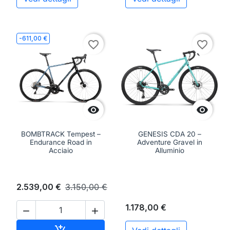
-611,00 €
favorite_border
favorite_border


BOMBTRACK Tempest –
GENESIS CDA 20 –
Endurance Road in
Adventure Gravel in
Acciaio
Alluminio
2.539,00 €
3.150,00 €
1.178,00 €


Aggiungi al carrello