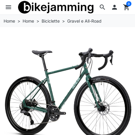
0
menu
search

shopping_cart
Home
Home
Biciclette
Gravel e All-Road