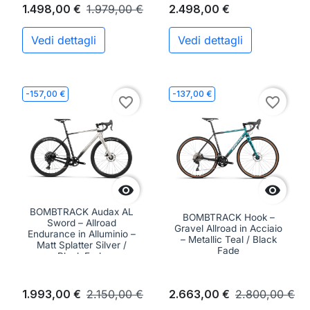
1.498,00 €
1.979,00 €
2.498,00 €
Vedi dettagli
Vedi dettagli
-157,00 €
-137,00 €
favorite_border
favorite_border


BOMBTRACK Audax AL
BOMBTRACK Hook –
Sword – Allroad
Gravel Allroad in Acciaio
Endurance in Alluminio –
– Metallic Teal / Black
Matt Splatter Silver /
Fade
Black Fade
1.993,00 €
2.150,00 €
2.663,00 €
2.800,00 €