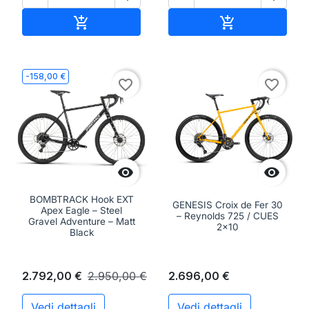
Aggiungi al carrello
Aggiungi al ca


-158,00 €
favorite_border
favorite_border


BOMBTRACK Hook EXT
GENESIS Croix de Fer 30
Apex Eagle – Steel
– Reynolds 725 / CUES
Gravel Adventure – Matt
2x10
Black
2.792,00 €
2.950,00 €
2.696,00 €
Vedi dettagli
Vedi dettagli