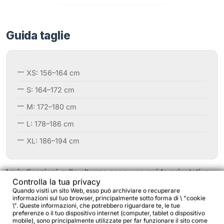
Guida taglie
XS: 156–164 cm
S: 164–172 cm
M: 172–180 cm
L: 178–186 cm
XL: 186–194 cm
Le indicazioni sulle altezze sono una guida orientativa
Controlla la tua privacy
basata solo sulla statura. Possiamo aiutarti a
Quando visiti un sito Web, esso può archiviare o recuperare
interpretare geometria e impostazione per scegliere una
informazioni sul tuo browser, principalmente sotto forma di \ "cookie
\". Queste informazioni, che potrebbero riguardare te, le tue
configurazione coerente con il tuo utilizzo:
preferenze o il tuo dispositivo internet (computer, tablet o dispositivo
mobile), sono principalmente utilizzate per far funzionare il sito come