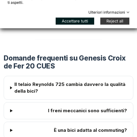
info@bikejamming.it
.
ti aspetti.
Ulteriori informazioni
Per una consulenza sulla taglia, inviaci altezza +
Accettare tutti
Reject all
cavallo: risposta entro 24 ore.
Domande frequenti su Genesis Croix
de Fer 20 CUES
Il telaio Reynolds 725 cambia davvero la qualità
della bici?
I freni meccanici sono sufficienti?
È una bici adatta al commuting?