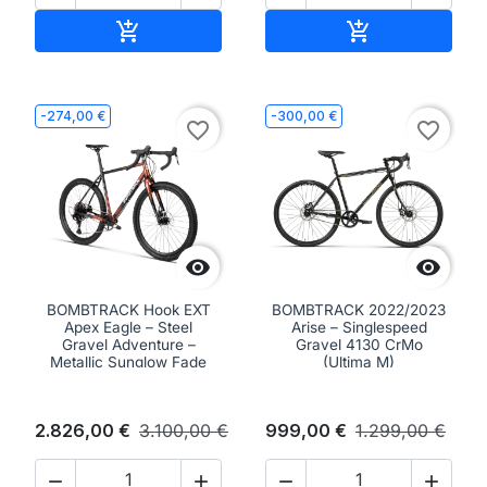
Aggiungi al carrello
Aggiungi al ca


-274,00 €
-300,00 €
favorite_border
favorite_border


BOMBTRACK Hook EXT
BOMBTRACK 2022/2023
Apex Eagle – Steel
Arise – Singlespeed
Gravel Adventure –
Gravel 4130 CrMo
Metallic Sunglow Fade
(Ultima M)
2.826,00 €
3.100,00 €
999,00 €
1.299,00 €



