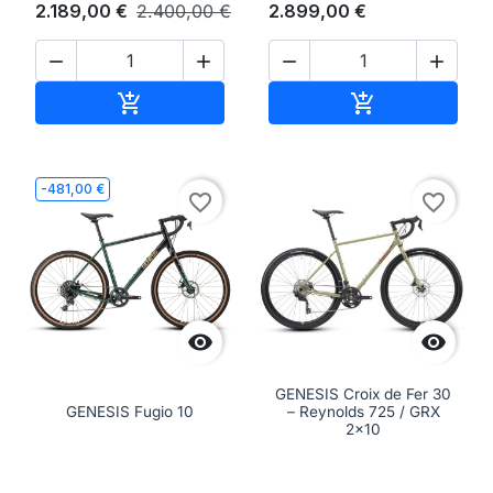
2.189,00 €
2.400,00 €
2.899,00 €




Aggiungi al carrello
Aggiungi al ca


-481,00 €
favorite_border
favorite_border


GENESIS Croix de Fer 30
GENESIS Fugio 10
– Reynolds 725 / GRX
2x10