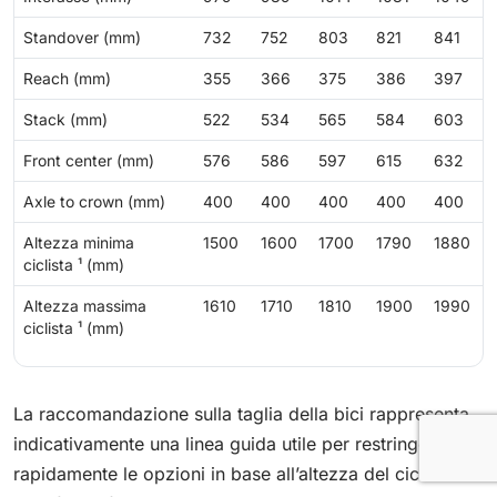
Standover (mm)
732
752
803
821
841
Reach (mm)
355
366
375
386
397
Stack (mm)
522
534
565
584
603
Front center (mm)
576
586
597
615
632
Axle to crown (mm)
400
400
400
400
400
Altezza minima
1500
1600
1700
1790
1880
ciclista ¹ (mm)
Altezza massima
1610
1710
1810
1900
1990
ciclista ¹ (mm)
La raccomandazione sulla taglia della bici rappresenta
indicativamente una linea guida utile per restringere
rapidamente le opzioni in base all’altezza del ciclista. Il