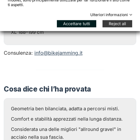
mobile), sono principalmente utilizzate per far funzionare il sito come
XS 150–161 cm
ti aspetti.
S 160–171 cm
Ulteriori informazioni
M 170–181 cm
Accettare tutti
Reject all
L 179–190 cm
XL 188–199 cm
Consulenza:
info@bikejamming.it
Cosa dice chi l’ha provata
Geometria ben bilanciata, adatta a percorsi misti.
Comfort e stabilità apprezzati nella lunga distanza.
Considerata una delle migliori "allround gravel" in
acciaio nella sua fascia.