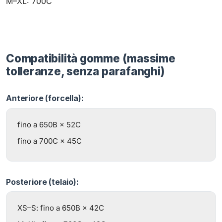
M–XL: 700C
Compatibilità gomme (massime
tolleranze, senza parafanghi)
Anteriore (forcella):
fino a 650B × 52C
fino a 700C × 45C
Posteriore (telaio):
XS–S: fino a 650B × 42C