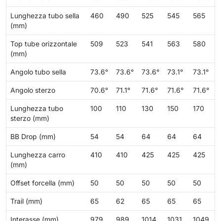
Lunghezza tubo sella
460
490
525
545
565
(mm)
Top tube orizzontale
509
523
541
563
580
(mm)
Angolo tubo sella
73.6°
73.6°
73.6°
73.1°
73.1°
Angolo sterzo
70.6°
71.1°
71.6°
71.6°
71.6°
Lunghezza tubo
100
110
130
150
170
sterzo (mm)
BB Drop (mm)
54
54
64
64
64
Lunghezza carro
410
410
425
425
425
(mm)
Offset forcella (mm)
50
50
50
50
50
Trail (mm)
65
62
65
65
65
Interasse (mm)
979
989
1014
1031
1049