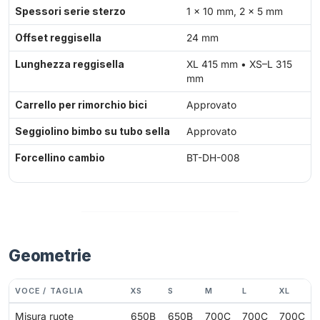
Spessori serie sterzo
1 × 10 mm, 2 × 5 mm
Offset reggisella
24 mm
Lunghezza reggisella
XL 415 mm • XS–L 315
mm
Carrello per rimorchio bici
Approvato
Seggiolino bimbo su tubo sella
Approvato
Forcellino cambio
BT-DH-008
Geometrie
VOCE / TAGLIA
XS
S
M
L
XL
Misura ruote
650B
650B
700C
700C
700C