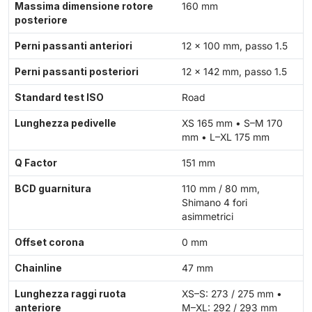
Massima dimensione rotore
160 mm
posteriore
Perni passanti anteriori
12 × 100 mm, passo 1.5
Perni passanti posteriori
12 × 142 mm, passo 1.5
Standard test ISO
Road
Lunghezza pedivelle
XS 165 mm • S–M 170
mm • L–XL 175 mm
Q Factor
151 mm
BCD guarnitura
110 mm / 80 mm,
Shimano 4 fori
asimmetrici
Offset corona
0 mm
Chainline
47 mm
Lunghezza raggi ruota
XS–S: 273 / 275 mm •
anteriore
M–XL: 292 / 293 mm