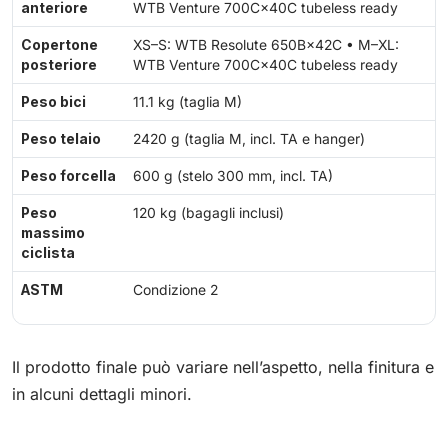
anteriore
WTB Venture 700C×40C tubeless ready
Copertone
XS–S: WTB Resolute 650B×42C • M–XL:
posteriore
WTB Venture 700C×40C tubeless ready
Peso bici
11.1 kg (taglia M)
Peso telaio
2420 g (taglia M, incl. TA e hanger)
Peso forcella
600 g (stelo 300 mm, incl. TA)
Peso
120 kg (bagagli inclusi)
massimo
ciclista
ASTM
Condizione 2
Il prodotto finale può variare nell’aspetto, nella finitura e
in alcuni dettagli minori.