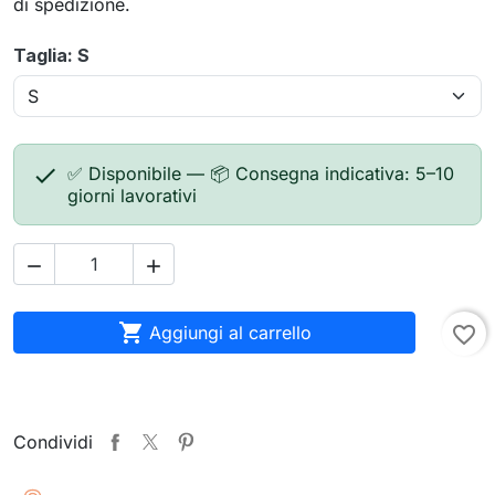
di spedizione.
Taglia: S

✅ Disponibile — 📦 Consegna indicativa: 5–10
giorni lavorativi



Aggiungi al carrello
favorite_border
Condividi