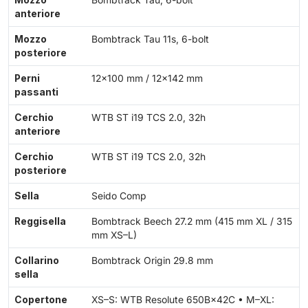
Mozzo
Bombtrack Tau, 6-bolt
anteriore
Mozzo
Bombtrack Tau 11s, 6-bolt
posteriore
Perni
12×100 mm / 12×142 mm
passanti
Cerchio
WTB ST i19 TCS 2.0, 32h
anteriore
Cerchio
WTB ST i19 TCS 2.0, 32h
posteriore
Sella
Seido Comp
Reggisella
Bombtrack Beech 27.2 mm (415 mm XL / 315
mm XS–L)
Collarino
Bombtrack Origin 29.8 mm
sella
Copertone
XS–S: WTB Resolute 650B×42C • M–XL: