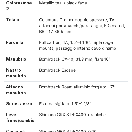
Colorazione
Metallic teal / black fade
2
Telaio
Columbus Cromor doppio spessore, TA,
attacchi portapacchi/parafanghi, ED coated,
BB T47 86.5 mm
Forcella
Full carbon, TA, 1.5"–1 1/8", triple cage
mounts, passaggio interno cavo dinamo
Manubrio
Bombtrack CX-10, 31.8 mm, flare 10°
Nastro
Bombtrack Escape
manubrio
Attacco
Bombtrack Roam alluminio forgiato, -7°
manubrio
Serie sterzo
Esterna sigillata, 1.5"–1 1/8"
Leve
Shimano GRX ST-RX400 idrauliche
freno/cambio
Comandi
Shimano GRX ST-RX400 2×10