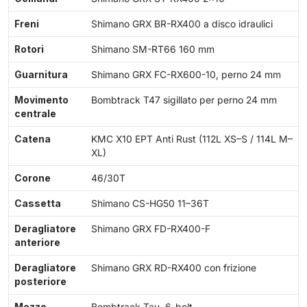
Freni
Shimano GRX BR-RX400 a disco idraulici
Rotori
Shimano SM-RT66 160 mm
Guarnitura
Shimano GRX FC-RX600-10, perno 24 mm
Movimento
Bombtrack T47 sigillato per perno 24 mm
centrale
Catena
KMC X10 EPT Anti Rust (112L XS–S / 114L M–
XL)
Corone
46/30T
Cassetta
Shimano CS-HG50 11–36T
Deragliatore
Shimano GRX FD-RX400-F
anteriore
Deragliatore
Shimano GRX RD-RX400 con frizione
posteriore