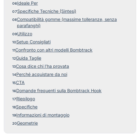
Ideale Per
Specifiche Tecniche (Sintesi)
Compatibilità gomme (massime tolleranze, senza
parafanghi)
Utilizzo
Setup Consigliati
Confronto con altri modelli Bombtrack
Guida Taglie
Cosa dice chi l’ha provata
Perché acquistare da noi
CTA
Domande frequenti sulla Bombtrack Hook
Riepilogo
Specifiche
Informazioni di montaggio
Geometrie