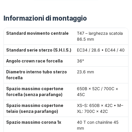
Informazioni di montaggio
Standard movimento centrale
T47 – larghezza scatola
86.5 mm
Standard serie sterzo (S.H.I.S.)
EC34 / 28.6 • EC44 / 40
Angolo crown race forcella
36°
Diametro interno tubo sterzo
23.6 mm
forcella
Spazio massimo copertone
650B × 52C / 700C ×
forcella (senza parafango)
45C
Spazio massimo copertone
XS–S: 650B × 42C • M–
telaio (senza parafango)
XL: 700C × 42C
Spazio massimo corona 1x
40 T con chainline 45
mm