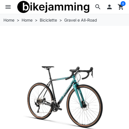
0
menu
search

shopping_cart
Home
Home
Biciclette
Gravel e All-Road