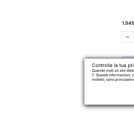
1.94

-40
Controlla la tua pr
Quando visiti un sito Web
\". Queste informazioni, c
mobile), sono principalmen