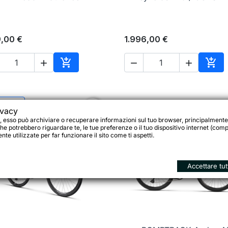
9,00 €
1.996,00 €





Aggiungi al carrello
Aggi
1,00 €
favorite_border
ivacy
, esso può archiviare o recuperare informazioni sul tuo browser, principalmente
he potrebbero riguardare te, le tue preferenze o il tuo dispositivo internet (compu
te utilizzate per far funzionare il sito come ti aspetti.
Accettare tut