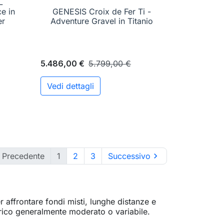
L
e in
GENESIS Croix de Fer Ti -

Anteprima
er
Adventure Gravel in Titanio
5.486,00 €
5.799,00 €
Vedi dettagli

Precedente
1
2
3
Successivo

r affrontare fondi misti, lunghe distanze e
n carico generalmente moderato o variabile.