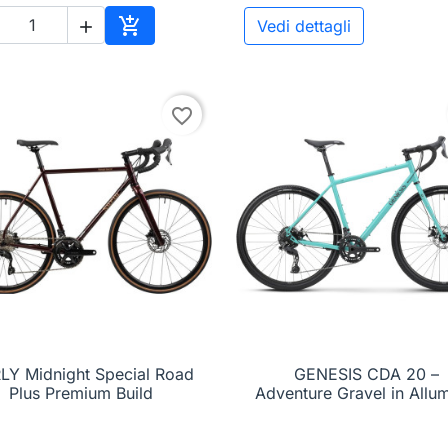

Vedi dettagli

Aggiungi al carrello
favorite_border
LY Midnight Special Road

Anteprima
GENESIS CDA 20 –

Anteprima
Plus Premium Build
Adventure Gravel in Allum