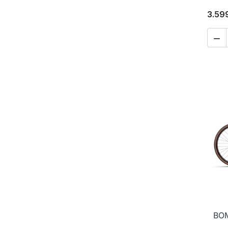
3.59

BO