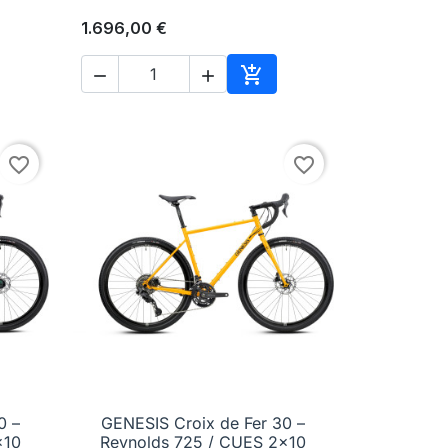
1.696,00 €



Aggiungi al carrello
favorite_border
favorite_border
0 –
GENESIS Croix de Fer 30 –

Anteprima
x10
Reynolds 725 / CUES 2x10