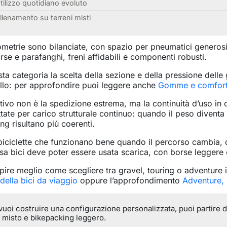
tilizzo quotidiano evoluto
llenamento su terreni misti
metrie sono bilanciate, con spazio per pneumatici generos
rse e parafanghi, freni affidabili e componenti robusti.
sta categoria la scelta della sezione e della pressione del
llo: per approfondire puoi leggere anche
Gomme e comfort
ttivo non è la spedizione estrema, ma la continuità d’uso in 
tate per carico strutturale continuo: quando il peso diventa
ing risultano più coerenti.
iciclette che funzionano bene quando il percorso cambia, q
ssa bici deve poter essere usata scarica, con borse leggere
pire meglio come scegliere tra gravel, touring o adventure 
 della bici da viaggio
oppure l’approfondimento
Adventure, 
vuoi costruire una configurazione personalizzata, puoi partire 
 misto e bikepacking leggero.