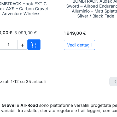
BOMBTRACK Audax A
OMBTRACK Hook EXT C

Anteprima
Sword – Allroad Enduranc

Anteprima
ex AXS – Carbon Gravel
Alluminio – Matt Splatt
Adventure Wireless
Silver / Black Fade
8,00 €
3.999,00 €
1.949,00 €

Vedi dettagli

Aggiungi al carrello
zzati 1-12 su 35 articoli
i
Gravel
e
All-Road
sono piattaforme versatili progettate pe
zi variabili tra asfalto, sterrato regolare e trail leggeri, co