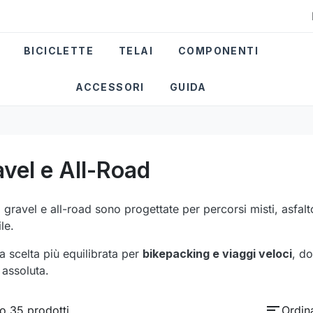
BICICLETTE
TELAI
COMPONENTI
ACCESSORI
GUIDA
vel e All-Road
i gravel e all-road sono progettate per percorsi misti, asfal
le.
a scelta più equilibrata per
bikepacking e viaggi veloci
, do
 assoluta.
sort
o 35 prodotti.
Ordin