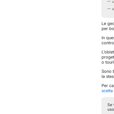
u
a
Le geo
per bo
In que
contro
L’obie
proget
o tour
Sono b
la ste
Per ca
scelta
Se 
uso