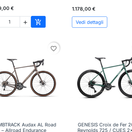
9,00 €
1.178,00 €

Vedi dettagli

Aggiungi al carrello
favorite_border
MBTRACK Audax AL Road

Anteprima
GENESIS Croix de Fer 2

Anteprima
– Allroad Endurance
Reynolds 725 / CUES 2