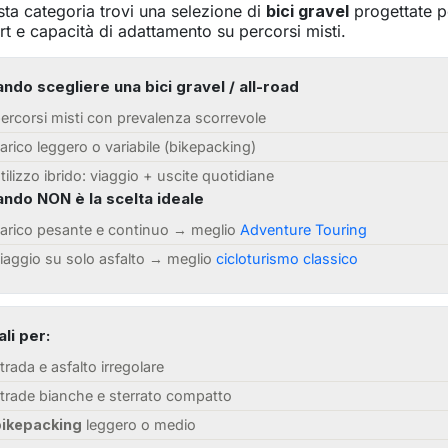
sta categoria trovi una selezione di
bici gravel
progettate pe
t e capacità di adattamento su percorsi misti.
ndo scegliere una bici gravel / all-road
ercorsi misti con prevalenza scorrevole
arico leggero o variabile (bikepacking)
tilizzo ibrido: viaggio + uscite quotidiane
ndo NON è la scelta ideale
arico pesante e continuo → meglio
Adventure Touring
iaggio su solo asfalto → meglio
cicloturismo classico
ali per:
trada e asfalto irregolare
trade bianche e sterrato compatto
bikepacking
leggero o medio