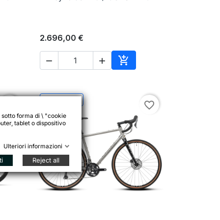
2.696,00 €



ungi al carrello
Aggiungi al carrello
-313,00 €
favorite_border
favorite_border
 sotto forma di \ "cookie
ter, tablet o dispositivo
Ulteriori informazioni
ti
Reject all