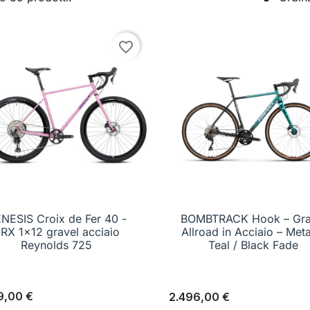
favorite_border
NESIS Croix de Fer 40 -
BOMBTRACK Hook – Gra

Anteprima

Anteprima
RX 1x12 gravel acciaio
Allroad in Acciaio – Meta
Reynolds 725
Teal / Black Fade
9,00 €
2.496,00 €