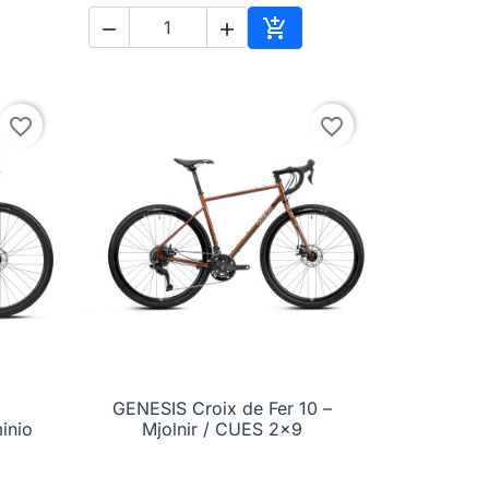



Aggiungi al carrello
favorite_border
favorite_border
GENESIS Croix de Fer 10 –

Anteprima
inio
Mjolnir / CUES 2x9