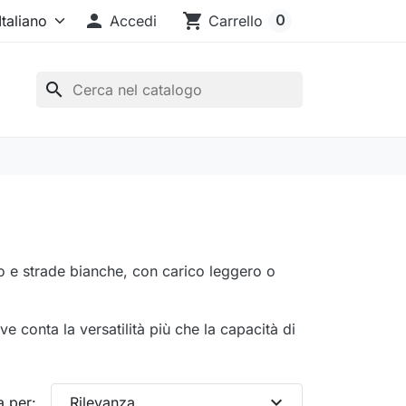

shopping_cart
0
Accedi
Carrello
search
to e strade bianche, con carico leggero o
ve conta la versatilità più che la capacità di
expand_more
a per:
Rilevanza