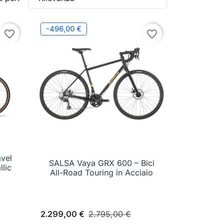
-496,00 €
favorite_border
favorite_border
vel
SALSA Vaya GRX 600 – Bici

Anteprima
llic
All-Road Touring in Acciaio
2.299,00 €
2.795,00 €