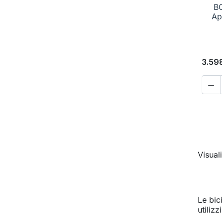
B
Ap
3.59

Visuali
Le bic
utiliz