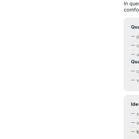
In que
comfor
Qua
p
c
u
Qua
c
v
Ide
s
s