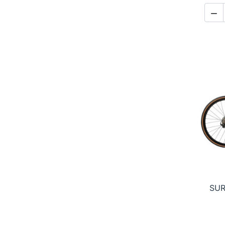

SUR