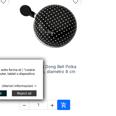
favorite_border
favorite_border
ori
Maxi Ding Dong Bell Polka

Anteprima
 sotto forma di \ "cookie
ero
Dot Black, diametro 8 cm
ter, tablet o dispositivo
Ulteriori informazioni
15,90 €
ti
Reject all



ungi al carrello
Aggiungi al carrello