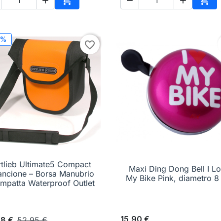





Aggiungi al carrello
Aggi
0%
favorite_border
rtlieb Ultimate5 Compact

Anteprima
Maxi Ding Dong Bell I L

Anteprima
ancione – Borsa Manubrio
My Bike Pink, diametro 8
mpatta Waterproof Outlet
15,90 €
48 €
52,95 €