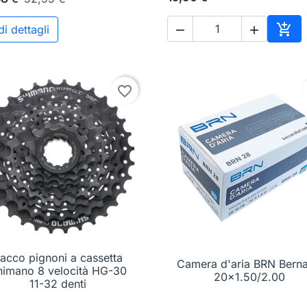

i dettagli


o
Aggi
favorite_border
acco pignoni a cassetta

Anteprima
Camera d'aria BRN Berna

Anteprima
himano 8 velocità HG-30
20x1.50/2.00
11-32 denti