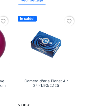
Vedi dettagli
ungi al carrello
In saldo!
favorite_border
favorite_border
ove
Camera d'aria Planet Air

Anteprima
 cm
24x1.90/2.125
5,00 €