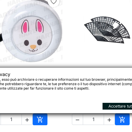
favorite_border
ivacy
ONTEC Campanello per

Anteprima
Coppia paraveste posteri

Anteprima
, esso può archiviare o recuperare informazioni sul tuo browser, principalmente
bambini, Coniglietto
in plastica 24", colore n
he potrebbero riguardare te, le tue preferenze o il tuo dispositivo internet (compu
te utilizzate per far funzionare il sito come ti aspetti.
 €
7,00 €
Accettare tut





o
Aggiungi al carrello
Aggi