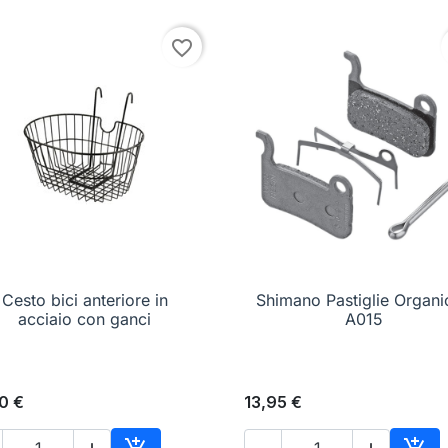
favorite_border
Cesto bici anteriore in

Anteprima
Shimano Pastiglie Organi

Anteprima
acciaio con ganci
A015
0 €
13,95 €