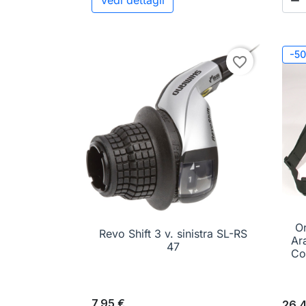
Vedi dettagli

-5
favorite_border
O
Revo Shift 3 v. sinistra SL-RS

Anteprima
Ar
47
Co
7,95 €
26,