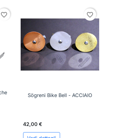
favorite_border
favorite_border
che

Anteprima
Sögreni Bike Bell - ACCIAIO
42,00 €