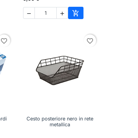



ungi al carrello
Aggiungi al carrello
favorite_border
favorite_border
rdi
Cesto posteriore nero in rete

Anteprima
metallica