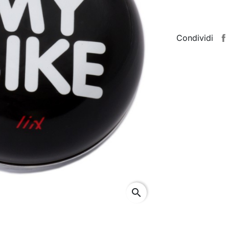
Condividi
search