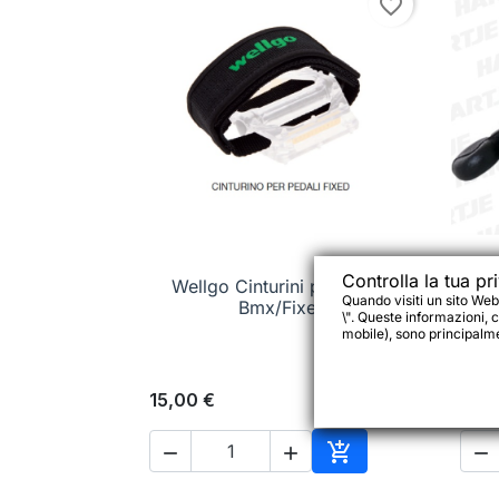
favorite_border
Controlla la tua pr
Wellgo Cinturini per pedali

Anteprima
C
Quando visiti un sito Web
Bmx/Fixed
\". Queste informazioni, c
mobile), sono principalmen
15,00 €
4,95




Aggiungi al carrell