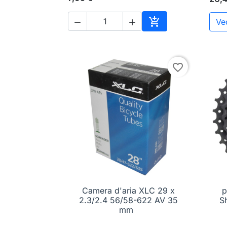

Ved


Aggiungi al carrell
favorite_border
Camera d'aria XLC 29 x
p

Anteprima
2.3/2.4 56/58-622 AV 35
S
mm