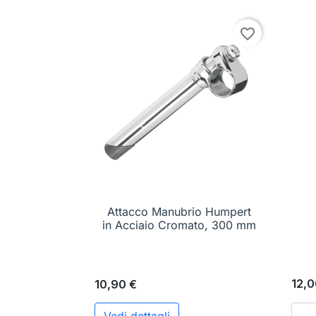
favorite_border
Attacco Manubrio Humpert

Anteprima
in Acciaio Cromato, 300 mm
12,0
10,90 €