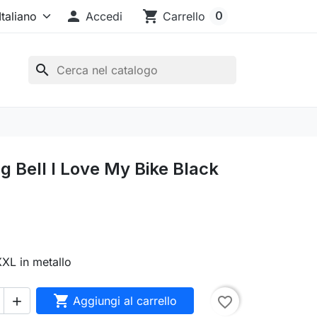

shopping_cart
0
Accedi
Carrello
search
g Bell I Love My Bike Black
XL in metallo

Aggiungi al carrello
favorite_border
