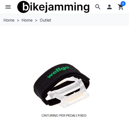
0
menu
search

shopping_cart
Home
Home
Outlet