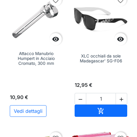
favorite_border
favorite_border


Attacco Manubrio
XLC occhiali da sole
Humpert in Acciaio
Madagascar' SG-F06
Cromato, 300 mm
12,95 €
10,90 €


Aggiungi al ca

Vedi dettagli