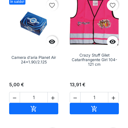
In saldo!
favorite_border
favorite_border


Crazy Stuff Gilet
Camera d'aria Planet Air
Catarifrangente Girl 104-
24x1.90/2.125
121 cm
5,00 €
13,91 €




Aggiungi al carrello
Aggiungi al ca

