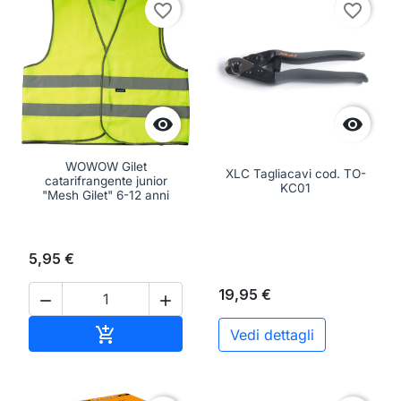
favorite_border
favorite_border


WOWOW Gilet
XLC Tagliacavi cod. TO-
catarifrangente junior
KC01
"Mesh Gilet" 6-12 anni
5,95 €
19,95 €


Aggiungi al carrello

Vedi dettagli