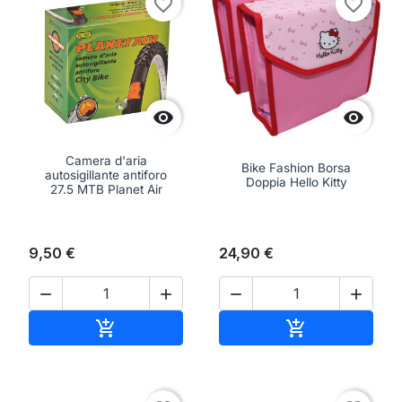
favorite_border
favorite_border


Camera d'aria
Bike Fashion Borsa
autosigillante antiforo
Doppia Hello Kitty
27.5 MTB Planet Air
9,50 €
24,90 €




Aggiungi al carrello
Aggiungi al ca

