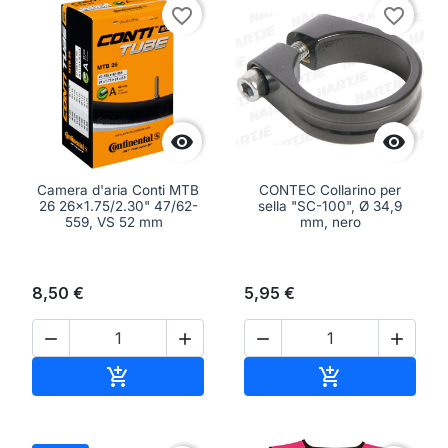
favorite_border
favorite_border


Camera d'aria Conti MTB
CONTEC Collarino per
26 26x1.75/2.30" 47/62-
sella "SC-100", Ø 34,9
559, VS 52 mm
mm, nero
8,50 €
5,95 €




Aggiungi al carrello
Aggiungi al ca

