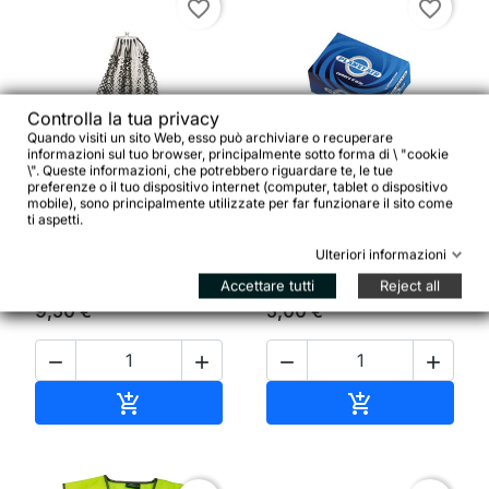
favorite_border
favorite_border
Controlla la tua privacy
Quando visiti un sito Web, esso può archiviare o recuperare


informazioni sul tuo browser, principalmente sotto forma di \ "cookie
\". Queste informazioni, che potrebbero riguardare te, le tue
preferenze o il tuo dispositivo internet (computer, tablet o dispositivo
mobile), sono principalmente utilizzate per far funzionare il sito come
Coppia paraveste in rete
Camera d'aria Planet Air
ti aspetti.
di plastica bianco/nera
20x1.90/2.125
Ulteriori informazioni
Accettare tutti
Reject all
9,50 €
5,00 €




Aggiungi al carrello
Aggiungi al ca

