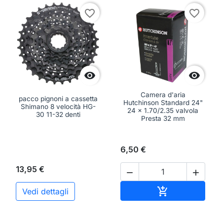
favorite_border
favorite_border


Camera d'aria
pacco pignoni a cassetta
Hutchinson Standard 24"
Shimano 8 velocità HG-
24 x 1.70/2.35 valvola
30 11-32 denti
Presta 32 mm
6,50 €
13,95 €


Aggiungi al ca

Vedi dettagli