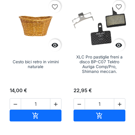
favorite_border
favorite_border


XLC Pro pastiglie freni a
Cesto bici retro in vimini
disco BP-C07 Tektro
naturale
Auriga Comp/Pro,
Shimano meccan.
14,00 €
22,95 €




Aggiungi al carrello
Aggiungi al ca

