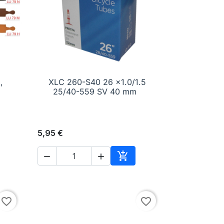
,
XLC 260-S40 26 x1.0/1.5

Anteprima
25/40-559 SV 40 mm
5,95 €



Aggiungi al carrello
favorite_border
favorite_border