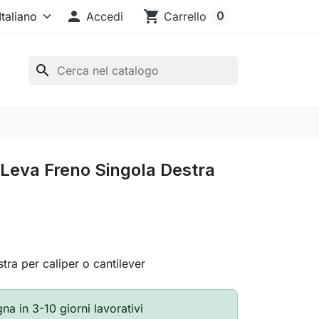

shopping_cart
0
Accedi
Carrello
search
Leva Freno Singola Destra
tra per caliper o cantilever
a in 3-10 giorni lavorativi