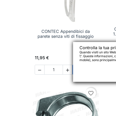
CONTEC Appendibici da

Anteprima
1
parete senza viti di fissaggio
Controlla la tua pr
Quando visiti un sito Web
\". Queste informazioni, c
11,95 €
6,95
mobile), sono principalmen




Aggiungi al carrell
favorite_border