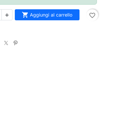

Aggiungi al carrello
favorite_border
