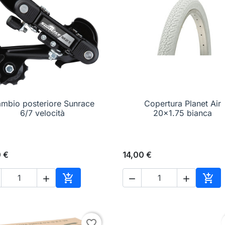
mbio posteriore Sunrace

Anteprima
Copertura Planet Air

Anteprima
6/7 velocità
20x1.75 bianca
 €
14,00 €





o
Aggiungi al carrello
Aggi
favorite_border