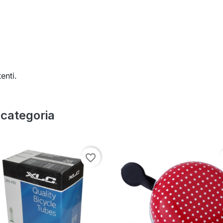
enti.
a categoria
favorite_border