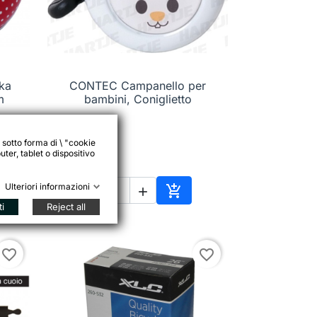
ka
CONTEC Campanello per

Anteprima
m
bambini, Coniglietto
 sotto forma di \ "cookie
ter, tablet o dispositivo
4,95 €
Ulteriori informazioni



ungi al carrello
Aggiungi al carrello
ti
Reject all
favorite_border
favorite_border