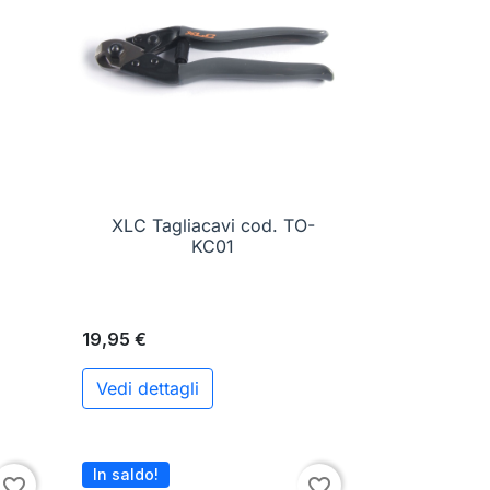
XLC Tagliacavi cod. TO-

Anteprima
KC01
19,95 €
Vedi dettagli
ungi al carrello
In saldo!
favorite_border
favorite_border