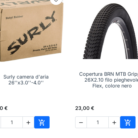
Copertura BRN MTB Grip
Surly camera d'aria

Anteprima

Anteprima
26X2.10 filo pieghevol
26''x3.0''-4.0''
Flex, colore nero
0 €
23,00 €





o
Aggiungi al carrello
Aggi