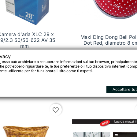
Camera d'aria XLC 29 x

Anteprima
Maxi Ding Dong Bell Pol

Anteprima
.9/2.3 50/56-622 AV 35
Dot Red, diametro 8 c
mm
ivacy
, esso può archiviare o recuperare informazioni sul tuo browser, principalmente
he potrebbero riguardare te, le tue preferenze o il tuo dispositivo internet (compu
 €
15,90 €
te utilizzate per far funzionare il sito come ti aspetti.





o
Aggiungi al carrello
Aggi
Accettare tut
favorite_border