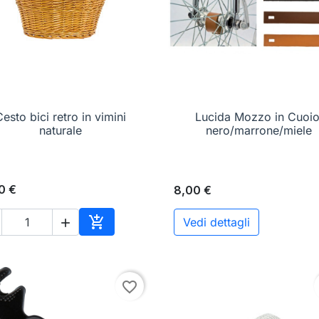
esto bici retro in vimini

Anteprima
Lucida Mozzo in Cuoio

Anteprima
naturale
nero/marrone/miele
0 €
8,00 €

Vedi dettagli

o
Aggiungi al carrello
favorite_border