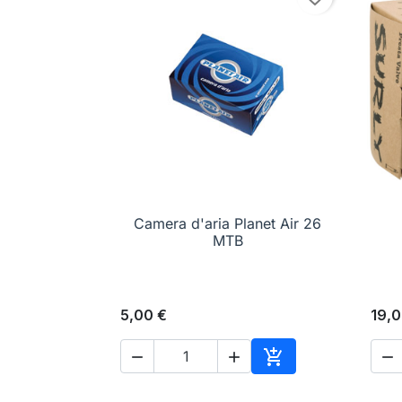
Camera d'aria Planet Air 26

Anteprima
MTB
5,00 €
19,0




Aggiungi al carrell