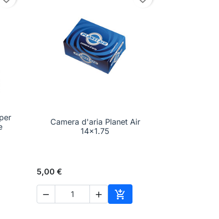
per
Camera d'aria Planet Air

Anteprima
e
14x1.75
5,00 €



ungi al carrello
Aggiungi al carrello