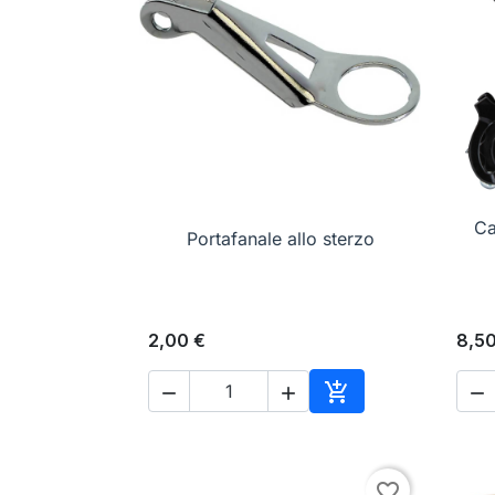

Anteprima
Ca
Portafanale allo sterzo
2,00 €
8,50




Aggiungi al carrell
favorite_border