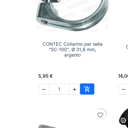
CONTEC Collarino per sella

Anteprima
C
"SC-100", Ø 31,8 mm,
argento
5,95 €
14,0




Aggiungi al carrell
favorite_border