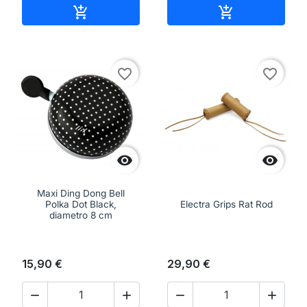
Aggiungi al carrello
Aggiungi al ca


favorite_border
favorite_border


Maxi Ding Dong Bell
Polka Dot Black,
Electra Grips Rat Rod
diametro 8 cm
15,90 €
29,90 €



