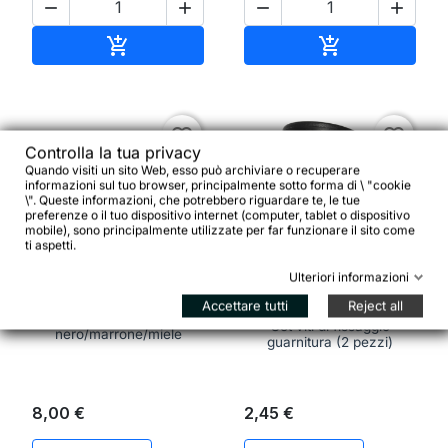




Aggiungi al carrello
Aggiungi al ca


favorite_border
favorite_border
Controlla la tua privacy
Quando visiti un sito Web, esso può archiviare o recuperare
informazioni sul tuo browser, principalmente sotto forma di \ "cookie
\". Queste informazioni, che potrebbero riguardare te, le tue
preferenze o il tuo dispositivo internet (computer, tablet o dispositivo
mobile), sono principalmente utilizzate per far funzionare il sito come
ti aspetti.


Ulteriori informazioni
Accettare tutti
Reject all
STRONGLIGHT JP 400
Lucida Mozzo in Cuoio,
Set viti di fissaggio
nero/marrone/miele
guarnitura (2 pezzi)
8,00 €
2,45 €