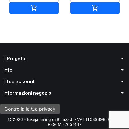
Aggiungi al carrello
Aggiungi al ca


arrow_drop_down
Il Progetto
arrow_drop_down
Info
arrow_drop_down
Il tuo account
arrow_drop_down
Informazioni negozio
Controlla la tua privacy
© 2026 - Bikejamming di B. Inzadi - VAT IT08939840966 -
REG. MI-2057447