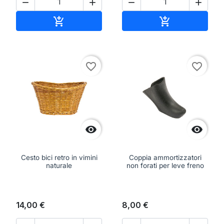




Aggiungi al carrello
Aggiungi al ca


favorite_border
favorite_border


Cesto bici retro in vimini
Coppia ammortizzatori
naturale
non forati per leve freno
14,00 €
8,00 €