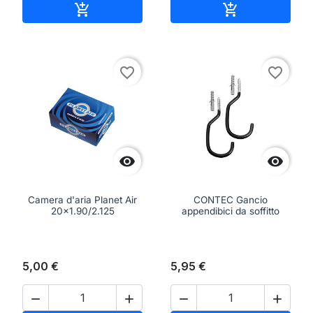
Aggiungi al carrello
Aggiungi al ca


favorite_border
favorite_border


Camera d'aria Planet Air
CONTEC Gancio
20x1.90/2.125
appendibici da soffitto
5,00 €
5,95 €



