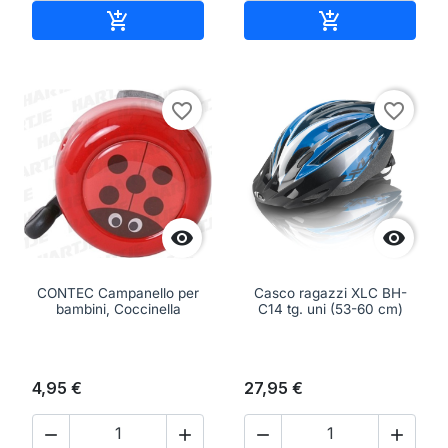
Aggiungi al carrello
Aggiungi al ca


favorite_border
favorite_border


CONTEC Campanello per
Casco ragazzi XLC BH-
bambini, Coccinella
C14 tg. uni (53-60 cm)
4,95 €
27,95 €



