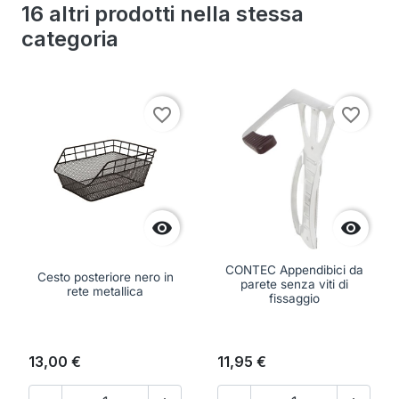
16 altri prodotti nella stessa
categoria
favorite_border
favorite_border


CONTEC Appendibici da
Cesto posteriore nero in
parete senza viti di
rete metallica
fissaggio
13,00 €
11,95 €