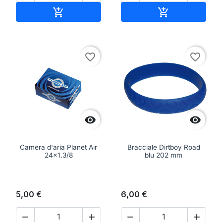
Aggiungi al carrello
Aggiungi al ca


favorite_border
favorite_border


Camera d'aria Planet Air
Bracciale Dirtboy Road
24x1.3/8
blu 202 mm
5,00 €
6,00 €



