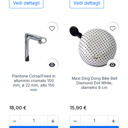
Vedi dettagli
Vedi dettagli
favorite_border
favorite_border


Piantone Corsa/Fixed in
Maxi Ding Dong Bike Bell
alluminio cromato 100
Diamond Dot White,
mm, ø 22 mm, alto 150
diametro 8 cm
mm
18,00 €
15,90 €



