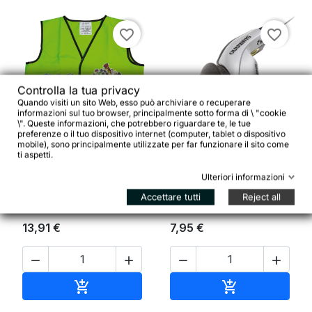
favorite_border
favorite_border
Controlla la tua privacy
Quando visiti un sito Web, esso può archiviare o recuperare
informazioni sul tuo browser, principalmente sotto forma di \ "cookie


\". Queste informazioni, che potrebbero riguardare te, le tue
preferenze o il tuo dispositivo internet (computer, tablet o dispositivo
mobile), sono principalmente utilizzate per far funzionare il sito come
ti aspetti.
Crazy Stuff Gilet
Revo Shift 3 v. sinistra
Catarifrangente Boy
SL-RS 47
Ulteriori informazioni
104-121 cm
Accettare tutti
Reject all
13,91 €
7,95 €




Aggiungi al carrello
Aggiungi al ca

