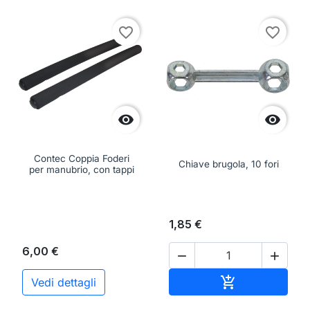
favorite_border
favorite_border


Contec Coppia Foderi
Chiave brugola, 10 fori
per manubrio, con tappi
1,85 €
6,00 €


Aggiungi al ca

Vedi dettagli