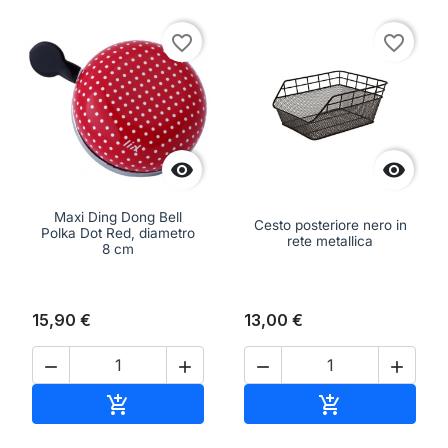
favorite_border
favorite_border


Maxi Ding Dong Bell
Cesto posteriore nero in
Polka Dot Red, diametro
rete metallica
8 cm
15,90 €
13,00 €




Aggiungi al carrello
Aggiungi al ca

