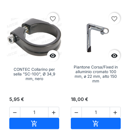
favorite_border
favorite_border


Piantone Corsa/Fixed in
CONTEC Collarino per
alluminio cromato 100
sella "SC-100", Ø 34,9
mm, ø 22 mm, alto 150
mm, nero
mm
5,95 €
18,00 €




Aggiungi al carrello
Aggiungi al ca

