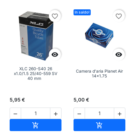
In saldo!
favorite_border
favorite_border


XLC 260-S40 26
Camera d'aria Planet Air
x1.0/1.5 25/40-559 SV
14x1.75
40 mm
5,95 €
5,00 €




Aggiungi al carrello
Aggiungi al ca

