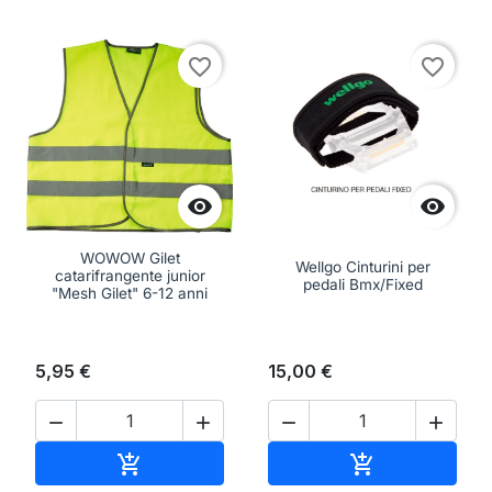
favorite_border
favorite_border


WOWOW Gilet
Wellgo Cinturini per
catarifrangente junior
pedali Bmx/Fixed
"Mesh Gilet" 6-12 anni
5,95 €
15,00 €




Aggiungi al carrello
Aggiungi al ca

