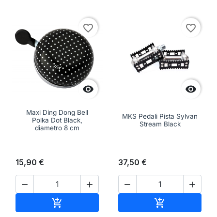
favorite_border
favorite_border


Maxi Ding Dong Bell
MKS Pedali Pista Sylvan
Polka Dot Black,
Stream Black
diametro 8 cm
15,90 €
37,50 €




Aggiungi al carrello
Aggiungi al ca

