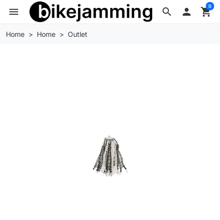
0
menu
search

shopping_cart
Home
Home
Outlet