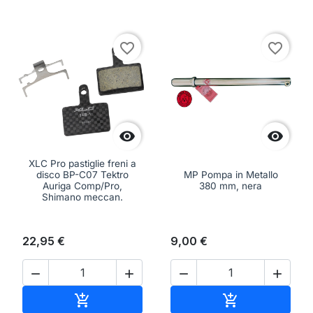
favorite_border
favorite_border


XLC Pro pastiglie freni a
disco BP-C07 Tektro
MP Pompa in Metallo
Auriga Comp/Pro,
380 mm, nera
Shimano meccan.
22,95 €
9,00 €




Aggiungi al carrello
Aggiungi al ca

