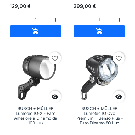
129,00 €
299,00 €




Aggiungi al carrello
Aggiungi al ca


favorite_border
favorite_border


BUSCH + MÜLLER
BUSCH + MÜLLER
Lumotec IQ-X - Faro
Lumotec IQ Cyo
Anteriore a Dinamo da
Premium T Senso Plus -
100 Lux
Faro Dinamo 80 Lux