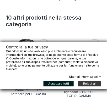
10 altri prodotti nella stessa
categoria
favorite_border
favorite_border
Controlla la tua privacy
Quando visiti un sito Web, esso può archiviare o recuperare
informazioni sul tuo browser, principalmente sotto forma di \ "cookie
\". Queste informazioni, che potrebbero riguardare te, le tue
preferenze o il tuo dispositivo internet (computer, tablet o dispositivo
mobile), sono principalmente utilizzate per far funzionare il sito come
ti aspetti.


Ulteriori informazioni
BUSCH + MÜLLER
Accettare tutti
Reject all
BUSCH + MÜLLER Set
Lumotec IQ Cyo
Luci IXON Core 2
Premium E - Faro
Highbeam + BRIXXI -
Anteriore per E-Bike 80
TOP DI GAMMA
Lux