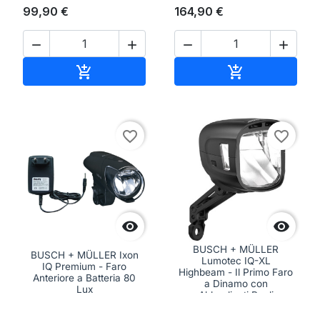
99,90 €
164,90 €




Aggiungi al carrello
Aggiungi al ca


favorite_border
favorite_border


BUSCH + MÜLLER
BUSCH + MÜLLER Ixon
Lumotec IQ-XL
IQ Premium - Faro
Highbeam - Il Primo Faro
Anteriore a Batteria 80
a Dinamo con
Lux
Abbaglianti Reali