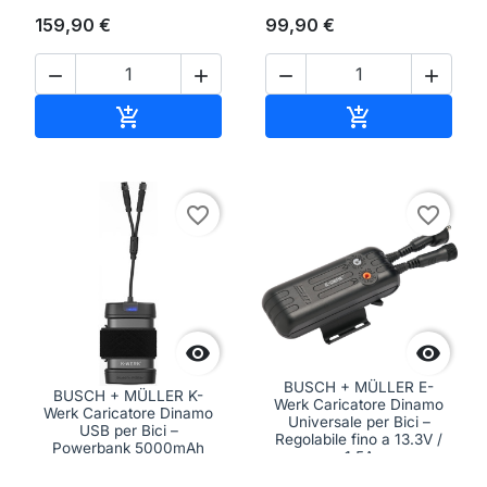
159,90 €
99,90 €




Aggiungi al carrello
Aggiungi al ca


favorite_border
favorite_border


BUSCH + MÜLLER E-
BUSCH + MÜLLER K-
Werk Caricatore Dinamo
Werk Caricatore Dinamo
Universale per Bici –
USB per Bici –
Regolabile fino a 13.3V /
Powerbank 5000mAh
1.5A