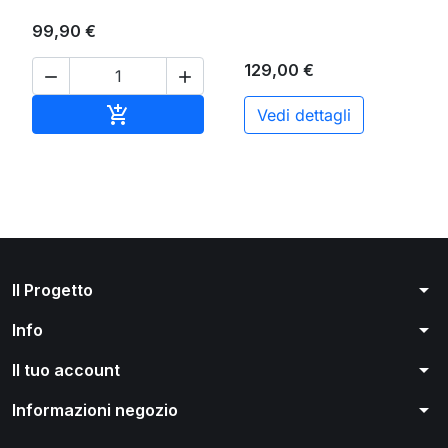
99,90 €
129,00 €


Aggiungi al carrello

Vedi dettagli
arrow_drop_down
Il Progetto
arrow_drop_down
Info
arrow_drop_down
Il tuo account
arrow_drop_down
Informazioni negozio