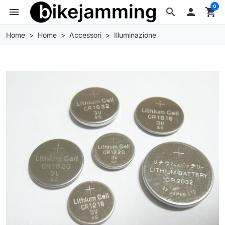
0
menu
search

shopping_cart
Home
Home
Accessori
Illuminazione