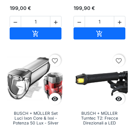
199,00 €
199,90 €




Aggiungi al carrello
Aggiungi al ca


favorite_border
favorite_border


BUSCH + MÜLLER Set
BUSCH + MÜLLER
Luci Ixon Core & Ixxi -
Turntec T2: Frecce
Potenza 50 Lux - Silver
Direzionali a LED