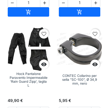




Aggiungi al carrello
Aggiungi al ca


favorite_border
favorite_border


Hock Pantalone
CONTEC Collarino per
Paravento Impermeabile
sella "SC-100", Ø 34,9
‘Rain Guard Zipp’, taglia
mm, nero
L
49,90 €
5,95 €