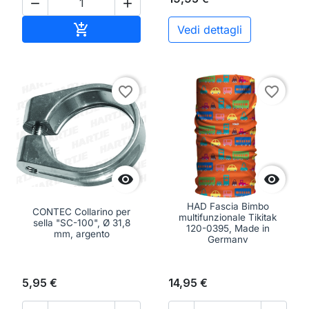


Aggiungi al carrello

Vedi dettagli
favorite_border
favorite_border


HAD Fascia Bimbo
CONTEC Collarino per
multifunzionale Tikitak
sella "SC-100", Ø 31,8
120-0395, Made in
mm, argento
Germany
5,95 €
14,95 €