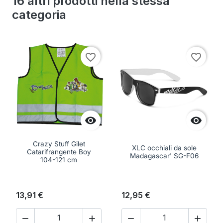
16 altri prodotti nella stessa
categoria
favorite_border
favorite_border


Crazy Stuff Gilet
XLC occhiali da sole
Catarifrangente Boy
Madagascar' SG-F06
104-121 cm
13,91 €
12,95 €



