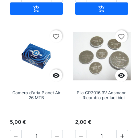
Aggiungi al carrello
Aggiungi al ca


favorite_border
favorite_border


Camera d'aria Planet Air
Pila CR2016 3V Ansmann
26 MTB
– Ricambio per luci bici
5,00 €
2,00 €



