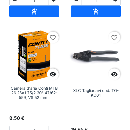




Aggiungi al carrello
Aggiungi al ca


favorite_border
favorite_border


Camera d'aria Conti MTB
XLC Tagliacavi cod. TO-
26 26x1.75/2.30" 47/62-
KC01
559, VS 52 mm
8,50 €
19,95 €