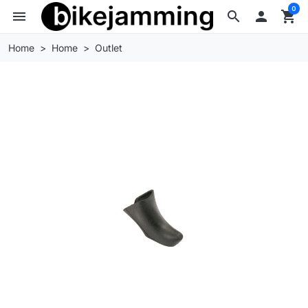
0
menu
search

shopping_cart
Home
Home
Outlet