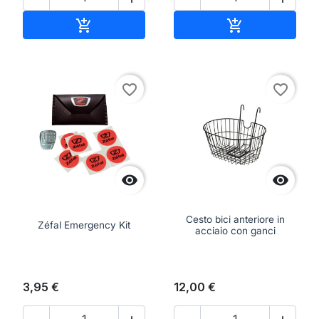
Aggiungi al carrello
Aggiungi al ca


favorite_border
favorite_border


Cesto bici anteriore in
Zéfal Emergency Kit
acciaio con ganci
3,95 €
12,00 €