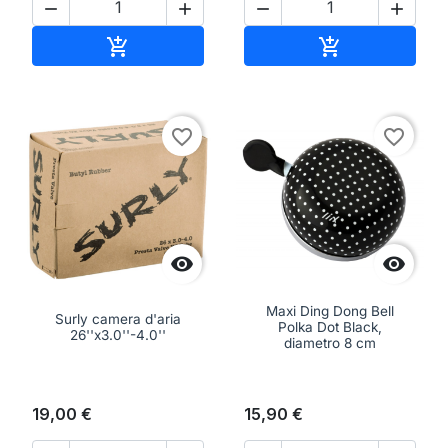




Aggiungi al carrello
Aggiungi al ca


favorite_border
favorite_border


Maxi Ding Dong Bell
Surly camera d'aria
Polka Dot Black,
26''x3.0''-4.0''
diametro 8 cm
19,00 €
15,90 €