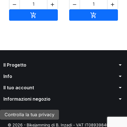




Aggiungi al carrello
Aggiungi al ca


arrow_drop_down
Il Progetto
arrow_drop_down
Info
arrow_drop_down
Il tuo account
arrow_drop_down
Informazioni negozio
Controlla la tua privacy
© 2026 - Bikejamming di B. Inzadi - VAT IT08939840966 -