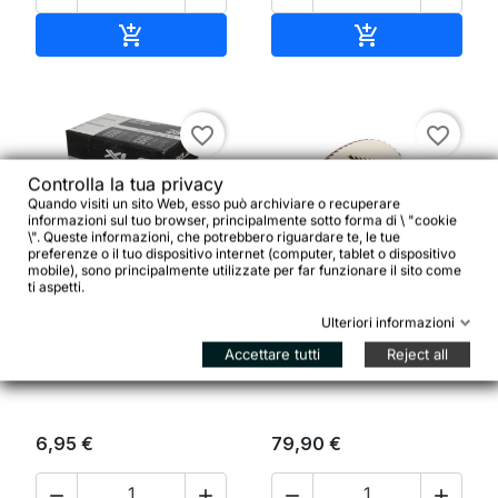
Aggiungi al carrello
Aggiungi al ca


favorite_border
favorite_border
Controlla la tua privacy
Quando visiti un sito Web, esso può archiviare o recuperare
informazioni sul tuo browser, principalmente sotto forma di \ "cookie
\". Queste informazioni, che potrebbero riguardare te, le tue
preferenze o il tuo dispositivo internet (computer, tablet o dispositivo
mobile), sono principalmente utilizzate per far funzionare il sito come


ti aspetti.
Ulteriori informazioni
Camera d'aria XLC 29 x
1.9/2.3 50/56-622 AV 35
Electra Navajo Saddle
Accettare tutti
Reject all
mm
6,95 €
79,90 €



