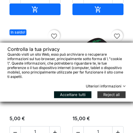
Aggiungi al carrello
Aggiungi al ca


In saldo!
favorite_border
favorite_border
Controlla la tua privacy
Quando visiti un sito Web, esso può archiviare o recuperare
informazioni sul tuo browser, principalmente sotto forma di \ "cookie
\". Queste informazioni, che potrebbero riguardare te, le tue
preferenze o il tuo dispositivo internet (computer, tablet o dispositivo
mobile), sono principalmente utilizzate per far funzionare il sito come


ti aspetti.
Ulteriori informazioni
Camera d'aria Planet Air
Wellgo Cinturini per
Accettare tutti
Reject all
24x1.90/2.125
pedali Bmx/Fixed
5,00 €
15,00 €



