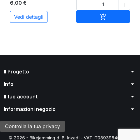
6,00 €


Aggiungi al ca

Vedi dettagli
arrow_drop_down
Il Progetto
arrow_drop_down
Info
arrow_drop_down
Il tuo account
arrow_drop_down
Informazioni negozio
Controlla la tua privacy
© 2026 - Bikejamming di B. Inzadi - VAT IT08939840966 -