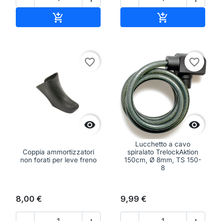
Aggiungi al carrello
Aggiungi al ca


favorite_border
favorite_border


Lucchetto a cavo
Coppia ammortizzatori
spiralato TrelockAktion
non forati per leve freno
150cm, Ø 8mm, TS 150-
8
8,00 €
9,99 €