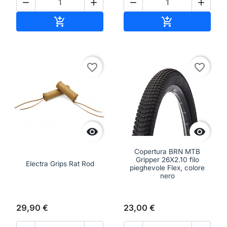




Aggiungi al carrello
Aggiungi al ca


favorite_border
favorite_border


Copertura BRN MTB
Gripper 26X2.10 filo
Electra Grips Rat Rod
pieghevole Flex, colore
nero
29,90 €
23,00 €