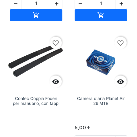




Aggiungi al carrello
Aggiungi al ca


favorite_border
favorite_border


Contec Coppia Foderi
Camera d'aria Planet Air
per manubrio, con tappi
26 MTB
5,00 €