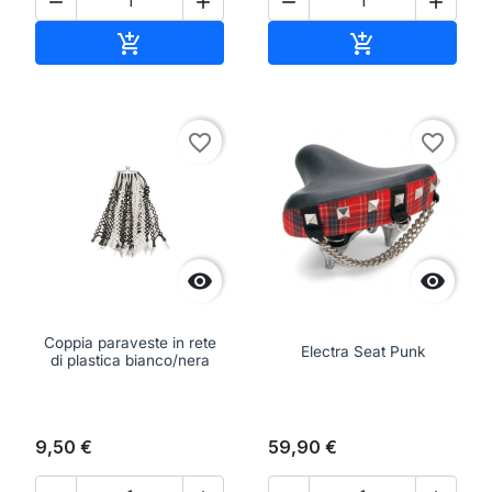




Aggiungi al carrello
Aggiungi al ca


favorite_border
favorite_border


Coppia paraveste in rete
Electra Seat Punk
di plastica bianco/nera
9,50 €
59,90 €