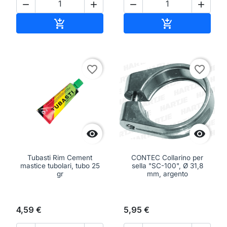




Aggiungi al carrello
Aggiungi al ca


favorite_border
favorite_border


Tubasti Rim Cement
CONTEC Collarino per
mastice tubolari, tubo 25
sella "SC-100", Ø 31,8
gr
mm, argento
4,59 €
5,95 €