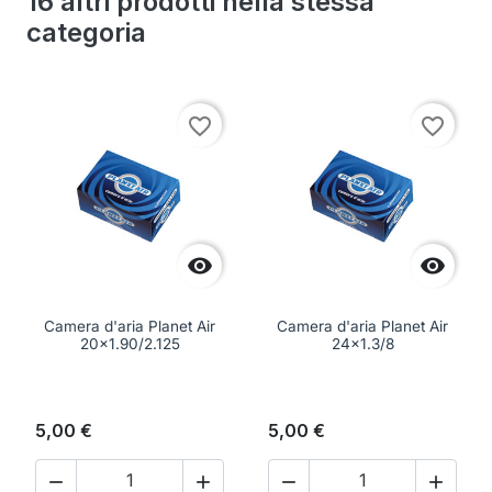
16 altri prodotti nella stessa
categoria
favorite_border
favorite_border


Camera d'aria Planet Air
Camera d'aria Planet Air
20x1.90/2.125
24x1.3/8
5,00 €
5,00 €



