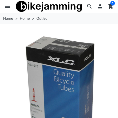
0
menu
search

shopping_cart
Home
Home
Outlet