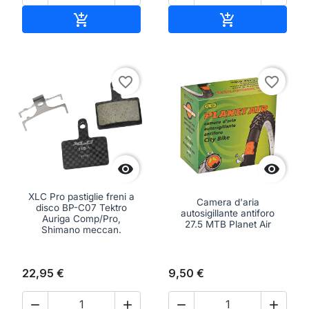
Aggiungi al carrello
Aggiungi al ca


favorite_border
favorite_border


XLC Pro pastiglie freni a
Camera d'aria
disco BP-C07 Tektro
autosigillante antiforo
Auriga Comp/Pro,
27.5 MTB Planet Air
Shimano meccan.
22,95 €
9,50 €



