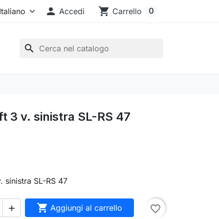

shopping_cart
0
Accedi
Carrello
search
t 3 v. sinistra SL-RS 47
. sinistra SL-RS 47

Aggiungi al carrello
favorite_border
