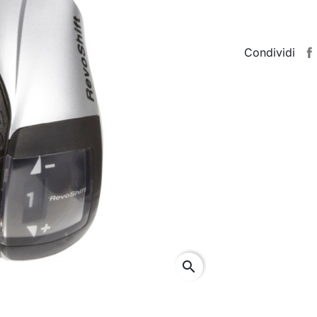
Condividi
search