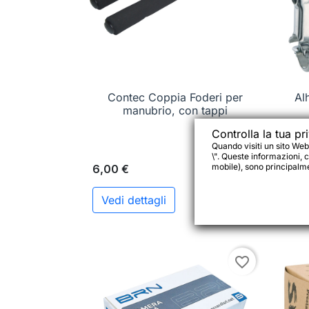
Contec Coppia Foderi per

Anteprima
Al
manubrio, con tappi
Controlla la tua pr
Quando visiti un sito Web
\". Queste informazioni, c
4,00
mobile), sono principalmen
6,00 €
Vedi dettagli

favorite_border