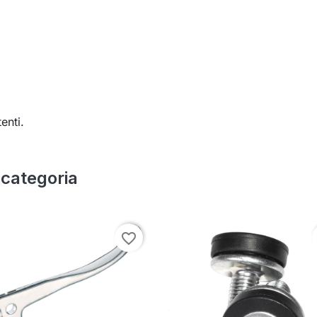
enti.
a categoria
favorite_border