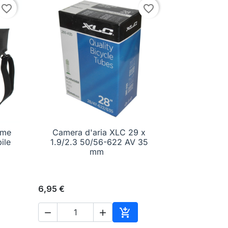
favorite_border
favorite_border
ime
Camera d'aria XLC 29 x

Anteprima
ile
1.9/2.3 50/56-622 AV 35
mm
6,95 €



Aggiungi al carrello