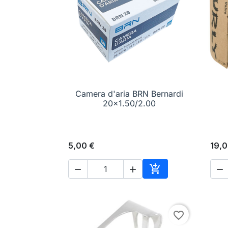
Camera d'aria BRN Bernardi

Anteprima
20x1.50/2.00
5,00 €
19,0




Aggiungi al carrell
favorite_border