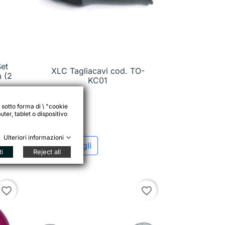
et
XLC Tagliacavi cod. TO-

Anteprima
a (2
KC01
 sotto forma di \ "cookie
ter, tablet o dispositivo
19,95 €
Ulteriori informazioni
Vedi dettagli
ti
Reject all
favorite_border
favorite_border