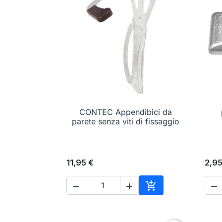
CONTEC Appendibici da

Anteprima
parete senza viti di fissaggio
11,95 €
2,95




Aggiungi al carrell