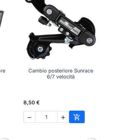
ore
Cambio posteriore Sunrace

Anteprima
6/7 velocità
8,50 €



ungi al carrello
Aggiungi al carrello