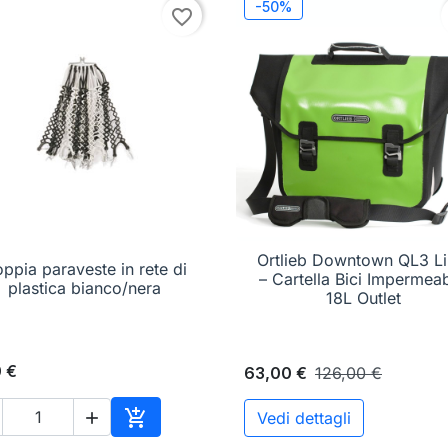
-50%
favorite_border
Ortlieb Downtown QL3 L
ppia paraveste in rete di

Anteprima

Anteprima
– Cartella Bici Impermeab
plastica bianco/nera
18L Outlet
 €
63,00 €
126,00 €

Vedi dettagli

o
Aggiungi al carrello