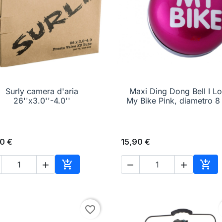
Surly camera d'aria

Anteprima
Maxi Ding Dong Bell I L

Anteprima
26''x3.0''-4.0''
My Bike Pink, diametro 8
0 €
15,90 €





o
Aggiungi al carrello
Aggi
favorite_border