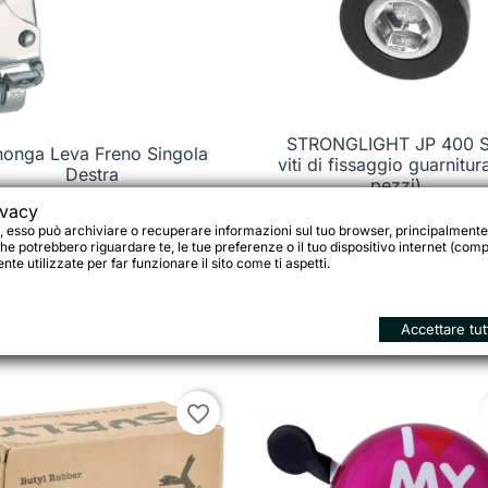
STRONGLIGHT JP 400 S
honga Leva Freno Singola

Anteprima

Anteprima
viti di fissaggio guarnitur
Destra
pezzi)
ivacy
, esso può archiviare o recuperare informazioni sul tuo browser, principalmente
he potrebbero riguardare te, le tue preferenze o il tuo dispositivo internet (compu
 €
te utilizzate per far funzionare il sito come ti aspetti.
2,45 €

Vedi dettagli

Accettare tut
Aggiungi al carrello
favorite_border