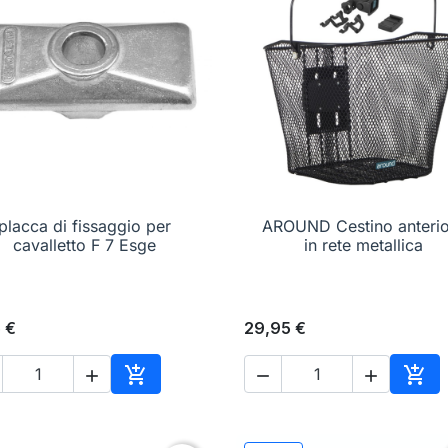
placca di fissaggio per

Anteprima
AROUND Cestino anteri

Anteprima
cavalletto F 7 Esge
in rete metallica
 €
29,95 €





o
Aggiungi al carrello
Aggi