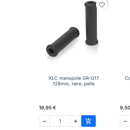
favorite_border
XLC manopole GR-G17

Anteprima
Co
128mm, nere, pelle
19,95 €
9,50




Aggiungi al carrell