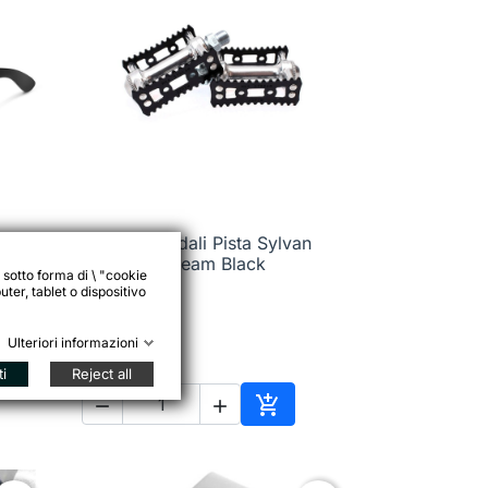
MKS Pedali Pista Sylvan

Anteprima
Stream Black
 sotto forma di \ "cookie
ter, tablet o dispositivo
Ulteriori informazioni
37,50 €
ti
Reject all



ungi al carrello
Aggiungi al carrello