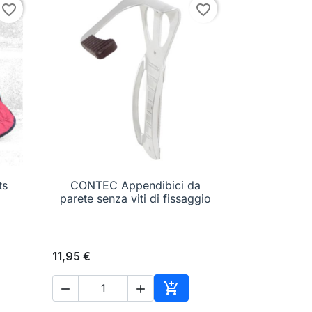
favorite_border
favorite_border
ts
CONTEC Appendibici da

Anteprima
parete senza viti di fissaggio
11,95 €



ungi al carrello
Aggiungi al carrello