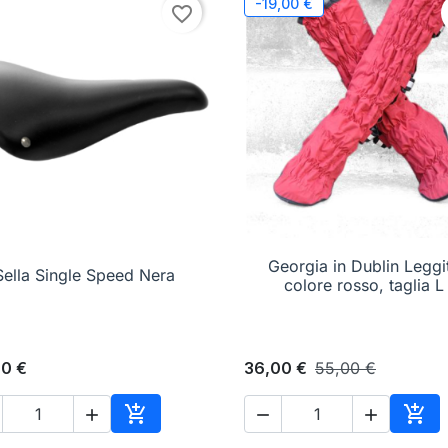
-19,00 €
favorite_border

Anteprima
Georgia in Dublin Leggi

Anteprima
Sella Single Speed Nera
colore rosso, taglia L
00 €
36,00 €
55,00 €





o
Aggiungi al carrello
Aggi