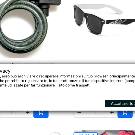
cchetto a cavo spiralato

Anteprima
XLC occhiali da sole

Anteprima
TrelockAktion 150cm, Ø
ivacy
Madagascar' SG-F06
8mm, TS 150-8
, esso può archiviare o recuperare informazioni sul tuo browser, principalmente
he potrebbero riguardare te, le tue preferenze o il tuo dispositivo internet (compu
te utilizzate per far funzionare il sito come ti aspetti.
9 €
12,95 €
Accettare tut





o
Aggiungi al carrello
Aggi