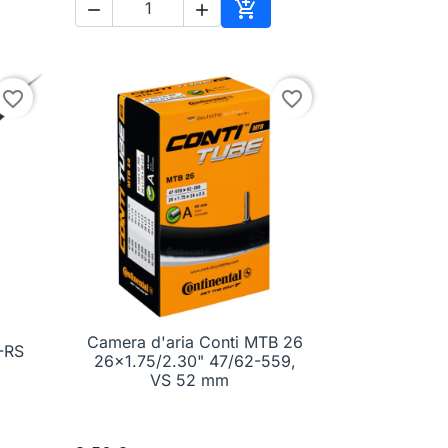



ungi al carrello
Aggiungi al carrello
favorite_border
favorite_border
Camera d'aria Conti MTB 26
L-RS

Anteprima
26x1.75/2.30" 47/62-559,
VS 52 mm