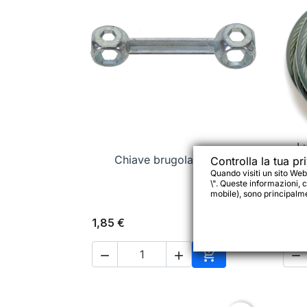
Lu

Anteprima
Chiave brugola, 10 fori
Controlla la tua pr
Quando visiti un sito Web
\". Queste informazioni, c
mobile), sono principalmen
1,85 €
9,9




Aggiungi al carrell