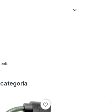
enti.
a categoria
favorite_border