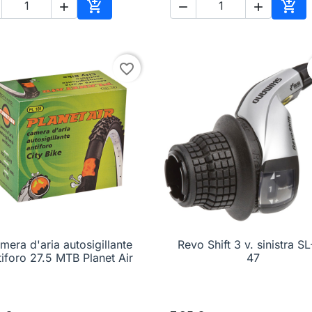





o
Aggiungi al carrello
Aggi
favorite_border
mera d'aria autosigillante

Anteprima
Revo Shift 3 v. sinistra S

Anteprima
tiforo 27.5 MTB Planet Air
47