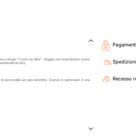
Pagamenti 
ico design "I Love my Bike", sfoggia uno straordinario suono
Spedizioni
ampanelli da bici).
Recesso r
i personalità ad ogni bicicletta. Questo in particolare è una