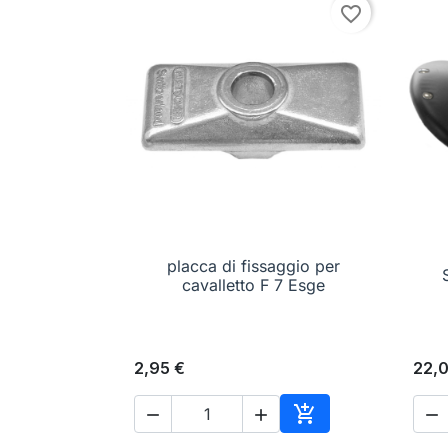
favorite_border
placca di fissaggio per

Anteprima
cavalletto F 7 Esge
2,95 €
22,




Aggiungi al carrell