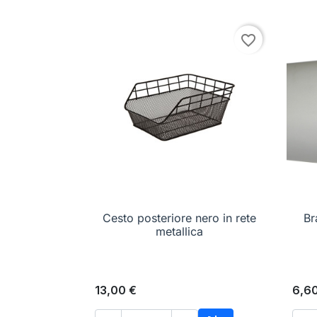
favorite_border
Cesto posteriore nero in rete

Anteprima
Br
metallica
13,00 €
6,6