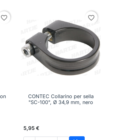
favorite_border
favorite_border
non
CONTEC Collarino per sella

Anteprima
"SC-100", Ø 34,9 mm, nero
5,95 €