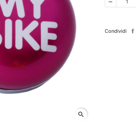

Condividi
search