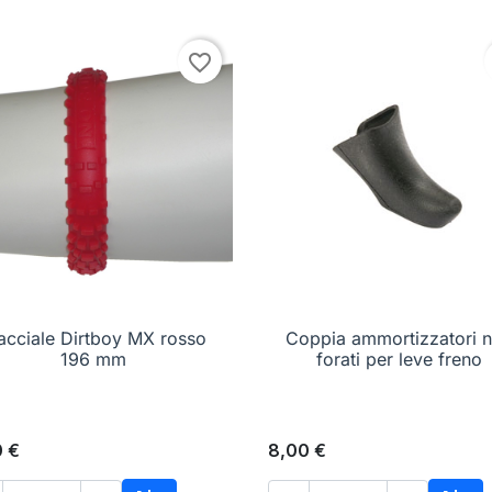
favorite_border
acciale Dirtboy MX rosso

Anteprima
Coppia ammortizzatori 

Anteprima
196 mm
forati per leve freno
0 €
8,00 €