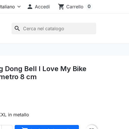

shopping_cart
0
Accedi
Carrello
search
g Dong Bell I Love My Bike
ametro 8 cm
XL in metallo