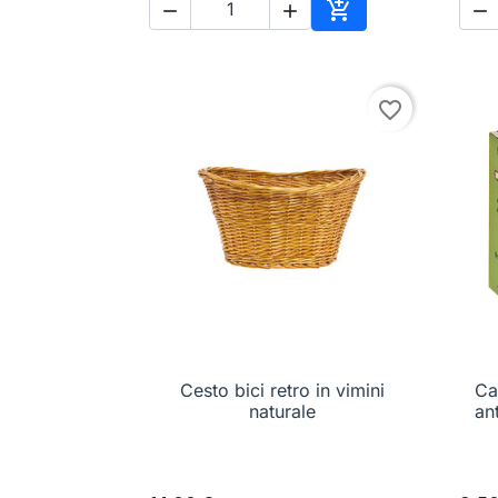




Aggiungi al carrell
favorite_border
Cesto bici retro in vimini

Anteprima
Ca
naturale
an