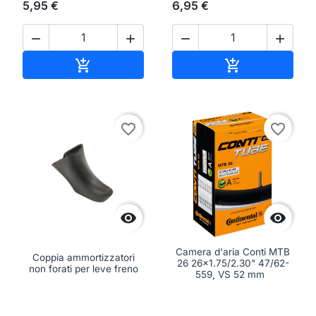
5,95 €
6,95 €




Aggiungi al carrello
Aggiungi al ca


favorite_border
favorite_border


Camera d'aria Conti MTB
Coppia ammortizzatori
26 26x1.75/2.30" 47/62-
non forati per leve freno
559, VS 52 mm