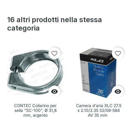
16 altri prodotti nella stessa
categoria
favorite_border
favorite_border


CONTEC Collarino per
Camera d'aria XLC 27.5
sella "SC-100", Ø 31,8
x 2.10/2.35 52/58-584
mm, argento
AV 35 mm