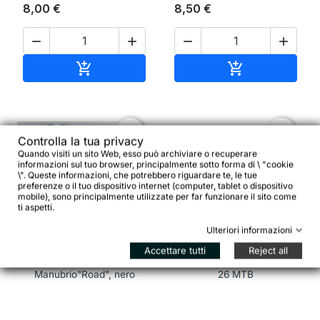
8,00 €
8,50 €




Aggiungi al carrello
Aggiungi al ca


favorite_border
favorite_border
Controlla la tua privacy
Quando visiti un sito Web, esso può archiviare o recuperare
informazioni sul tuo browser, principalmente sotto forma di \ "cookie
\". Queste informazioni, che potrebbero riguardare te, le tue
preferenze o il tuo dispositivo internet (computer, tablet o dispositivo
mobile), sono principalmente utilizzate per far funzionare il sito come
ti aspetti.


Ulteriori informazioni
Accettare tutti
Reject all
BRAVE CLASSIC Attacco
Camera d'aria Planet Air
Manubrio"Road", nero
26 MTB