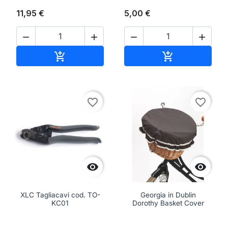
11,95 €
5,00 €




Aggiungi al carrello
Aggiungi al ca


favorite_border
favorite_border


XLC Tagliacavi cod. TO-
Georgia in Dublin
KC01
Dorothy Basket Cover