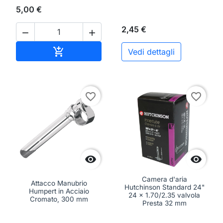
5,00 €
2,45 €


Aggiungi al carrello

Vedi dettagli
favorite_border
favorite_border


Camera d'aria
Attacco Manubrio
Hutchinson Standard 24"
Humpert in Acciaio
24 x 1.70/2.35 valvola
Cromato, 300 mm
Presta 32 mm