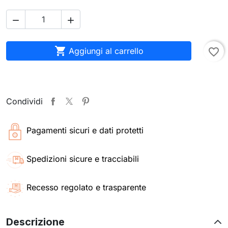



Aggiungi al carrello
favorite_border
Condividi
Pagamenti sicuri e dati protetti
Spedizioni sicure e tracciabili
Recesso regolato e trasparente
Descrizione