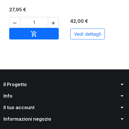
27,95 €
42,00 €


Aggiungi al carrello

Vedi dettagli
arrow_drop_down
Il Progetto
arrow_drop_down
Info
arrow_drop_down
Il tuo account
arrow_drop_down
Informazioni negozio