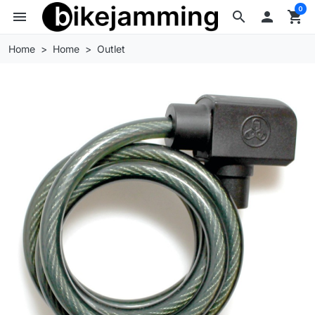
0
menu
search

shopping_cart
Home
Home
Outlet