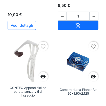
6,50 €
10,90 €


Aggiungi al ca

Vedi dettagli
favorite_border
favorite_border


CONTEC Appendibici da
Camera d'aria Planet Air
parete senza viti di
20x1.90/2.125
fissaggio