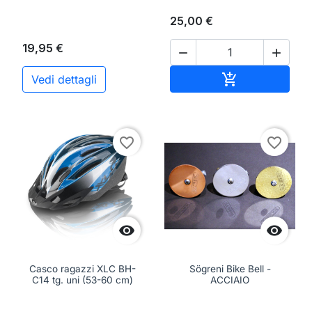
25,00 €
19,95 €


Aggiungi al ca

Vedi dettagli
favorite_border
favorite_border


Casco ragazzi XLC BH-
Sögreni Bike Bell -
C14 tg. uni (53-60 cm)
ACCIAIO