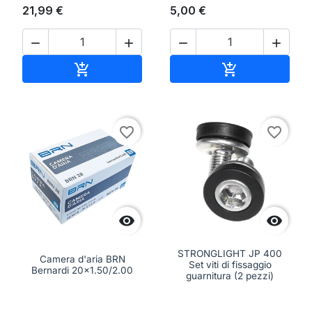
21,99 €
5,00 €




Aggiungi al carrello
Aggiungi al ca


favorite_border
favorite_border


STRONGLIGHT JP 400
Camera d'aria BRN
Set viti di fissaggio
Bernardi 20x1.50/2.00
guarnitura (2 pezzi)