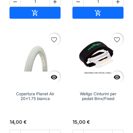




Aggiungi al carrello
Aggiungi al ca


favorite_border
favorite_border


Copertura Planet Air
Wellgo Cinturini per
20x1.75 bianca
pedali Bmx/Fixed
14,00 €
15,00 €