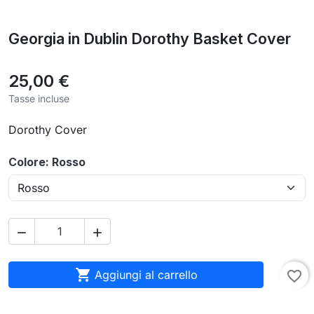
Georgia in Dublin Dorothy Basket Cover
25,00 €
Tasse incluse
Dorothy Cover
Colore: Rosso



Aggiungi al carrello
favorite_border