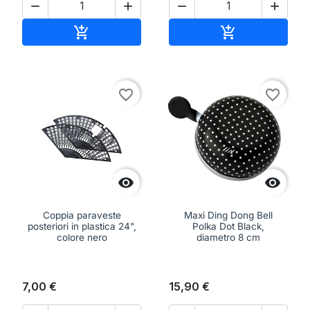




Aggiungi al carrello
Aggiungi al ca


favorite_border
favorite_border


Coppia paraveste
Maxi Ding Dong Bell
posteriori in plastica 24",
Polka Dot Black,
colore nero
diametro 8 cm
7,00 €
15,90 €