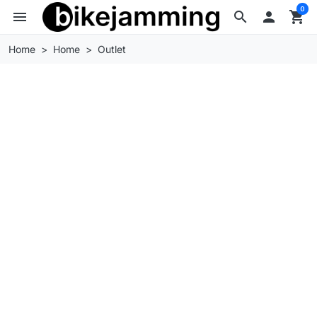
0
menu
search

shopping_cart
Home
Home
Outlet