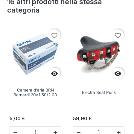
16 altri prodotti nella stessa
categoria
favorite_border
favorite_border


Camera d'aria BRN
Electra Seat Punk
Bernardi 20x1.50/2.00
5,00 €
59,90 €



