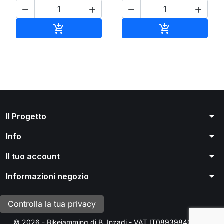




Aggiungi al carrello
Aggiungi al ca


arrow_drop_down
Il Progetto
arrow_drop_down
Info
arrow_drop_down
Il tuo account
arrow_drop_down
Informazioni negozio
Controlla la tua privacy
© 2026 - Bikejamming di B. Inzadi - VAT IT08939840966 -