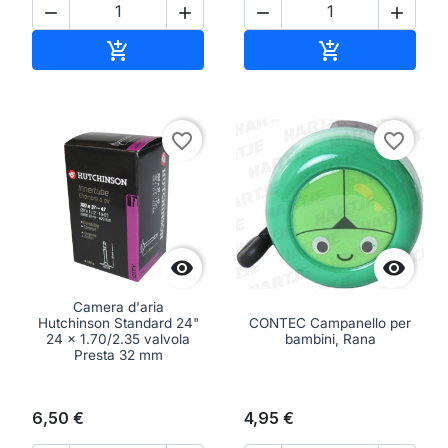




Aggiungi al carrello
Aggiungi al ca


favorite_border
favorite_border


Camera d'aria
Hutchinson Standard 24"
CONTEC Campanello per
24 x 1.70/2.35 valvola
bambini, Rana
Presta 32 mm
6,50 €
4,95 €