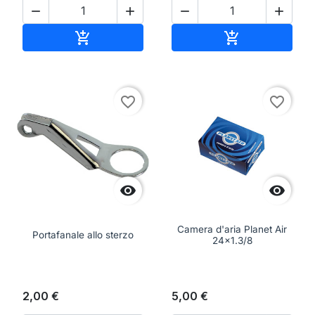




Aggiungi al carrello
Aggiungi al ca


favorite_border
favorite_border


Camera d'aria Planet Air
Portafanale allo sterzo
24x1.3/8
2,00 €
5,00 €