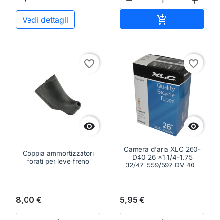


Aggiungi al ca

Vedi dettagli
favorite_border
favorite_border


Camera d'aria XLC 260-
Coppia ammortizzatori
D40 26 x1 1/4-1.75
forati per leve freno
32/47-559/597 DV 40
8,00 €
5,95 €