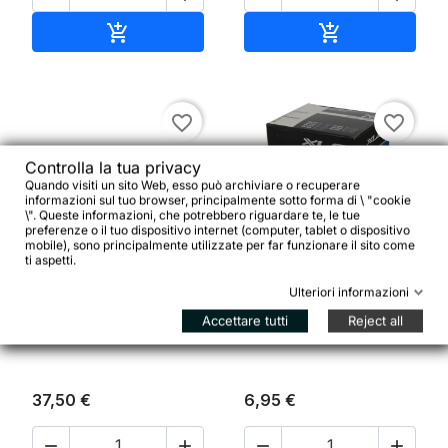
Aggiungi al carrello
Aggiungi al ca


favorite_border
favorite_border
Controlla la tua privacy
Quando visiti un sito Web, esso può archiviare o recuperare
informazioni sul tuo browser, principalmente sotto forma di \ "cookie
\". Queste informazioni, che potrebbero riguardare te, le tue
preferenze o il tuo dispositivo internet (computer, tablet o dispositivo


mobile), sono principalmente utilizzate per far funzionare il sito come
ti aspetti.
Ulteriori informazioni
Camera d'aria XLC 27.5
MKS Pedali Pista Sylvan
x 2.10/2.35 52/58-584
Accettare tutti
Reject all
Stream Black
AV 35 mm
37,50 €
6,95 €



