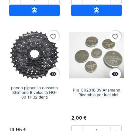
Aggiungi al carrello
Aggiungi al ca


favorite_border
favorite_border


pacco pignoni a cassetta
Pila CR2016 3V Ansmann
Shimano 8 velocità HG-
– Ricambio per luci bici
30 11-32 denti
2,00 €
13,95 €