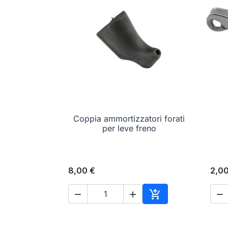
Coppia ammortizzatori forati

Anteprima
per leve freno
8,00 €
2,00




Aggiungi al carrell