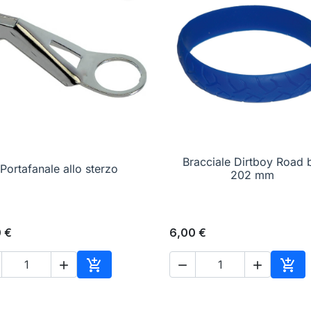

Anteprima
Bracciale Dirtboy Road 

Anteprima
Portafanale allo sterzo
202 mm
 €
6,00 €





o
Aggiungi al carrello
Aggi