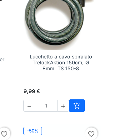
Lucchetto a cavo spiralato
er

Anteprima
TrelockAktion 150cm, Ø
8mm, TS 150-8
9,99 €



Aggiungi al carrello
-50%
favorite_border
favorite_border