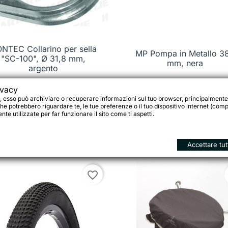
NTEC Collarino per sella

Anteprima
MP Pompa in Metallo 3

Anteprima
"SC-100", Ø 31,8 mm,
mm, nera
argento
ivacy
, esso può archiviare o recuperare informazioni sul tuo browser, principalmente
 €
9,00 €
he potrebbero riguardare te, le tue preferenze o il tuo dispositivo internet (compu
te utilizzate per far funzionare il sito come ti aspetti.





o
Aggiungi al carrello
Aggi
Accettare tut
favorite_border