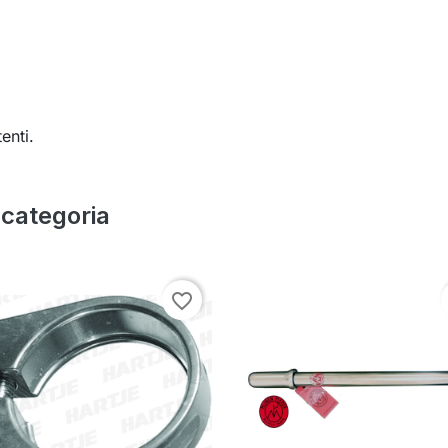
enti.
a categoria
favorite_border