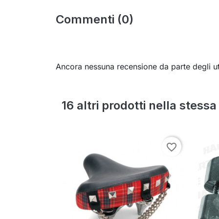
Commenti (0)
Ancora nessuna recensione da parte degli ut
16 altri prodotti nella stess
favorite_border