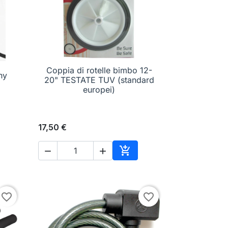
Coppia di rotelle bimbo 12-
hy

Anteprima
20" TESTATE TUV (standard
europei)
17,50 €



ungi al carrello
Aggiungi al carrello
favorite_border
favorite_border