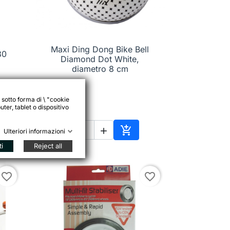
Maxi Ding Dong Bike Bell
80

Anteprima
Diamond Dot White,
diametro 8 cm
 sotto forma di \ "cookie
15,90 €
ter, tablet o dispositivo



Ulteriori informazioni
ungi al carrello
Aggiungi al carrello
ti
Reject all
favorite_border
favorite_border