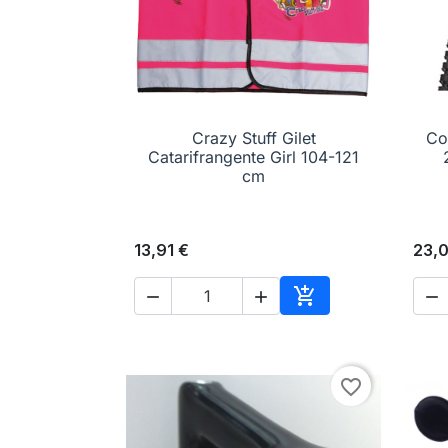
Crazy Stuff Gilet
Co

Anteprima
Catarifrangente Girl 104-121
cm
13,91 €
23,




Aggiungi al carrell
favorite_border