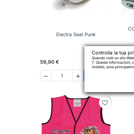
CO

Anteprima
Electra Seat Punk
Controlla la tua pr
Quando visiti un sito Web
59,90 €
5,95
\". Queste informazioni, c
mobile), sono principalmen




Aggiungi al carrell
favorite_border