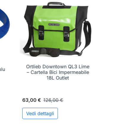
Ortlieb Downtown QL3 Lime
blu

Anteprima
– Cartella Bici Impermeabile
18L Outlet
63,00 €
126,00 €
Vedi dettagli
ungi al carrello