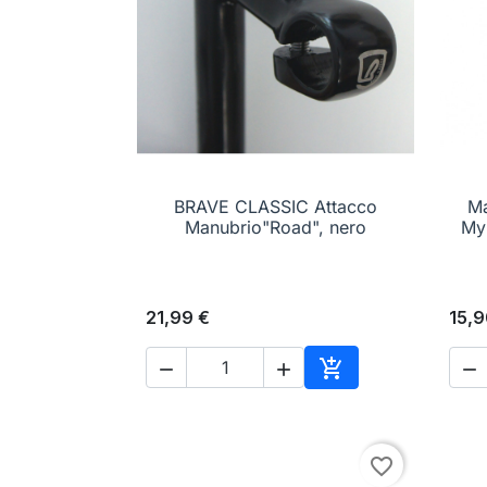
BRAVE CLASSIC Attacco

Anteprima
Ma
Manubrio"Road", nero
My
21,99 €
15,9




Aggiungi al carrell
favorite_border