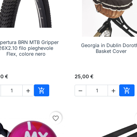
pertura BRN MTB Gripper

Anteprima
Georgia in Dublin Dorot

Anteprima
26X2.10 filo pieghevole
Basket Cover
Flex, colore nero
00 €
25,00 €





o
Aggiungi al carrello
Aggi
favorite_border