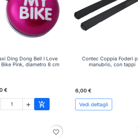
xi Ding Dong Bell I Love

Anteprima
Contec Coppia Foderi p

Anteprima
 Bike Pink, diametro 8 cm
manubrio, con tappi
0 €
6,00 €

Vedi dettagli

o
Aggiungi al carrello
favorite_border